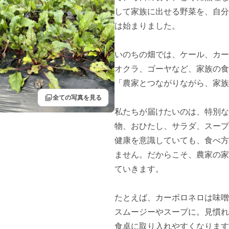
して家族に出せる野菜を、自分
は始まりました。

いのちの畑では、ケール、カー
オクラ、ゴーヤなど、家族の食
「農家とつながりながら、家族の
filter
全ての写真を見る
私たちが届けたいのは、特別な
物、おひたし、サラダ、スープ
健康を意識していても、食べ方
ません。だからこそ、農家の家
ていきます。

たとえば、カーボロネロは味噌
スムージーやスープに。見慣れ
食卓に取り入れやすくなります