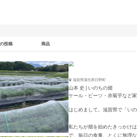
の投稿
商品
滋賀県蒲生郡日野町
山本 史 | いのちの畑
ケール・ビーツ・赤菊芋など家
はじめまして。滋賀県で「いの
私たちが畑を始めたきっかけは
で、毎日の食事、とくに無理な