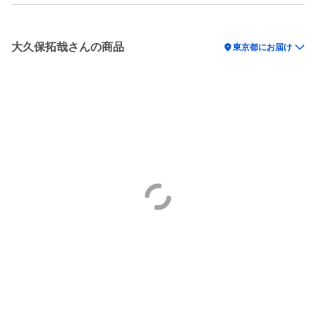
大久保拓哉さんの商品
location_on
東京都にお届け