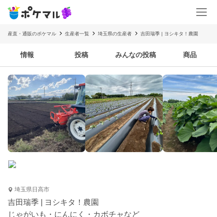
産直・通販のポケマル
生産者一覧
埼玉県の生産者
吉田瑞季 | ヨシキタ！農園
情報
投稿
みんなの投稿
商品
埼玉県日高市
吉田瑞季 | ヨシキタ！農園
じゃがいも・にんにく・カボチャなど