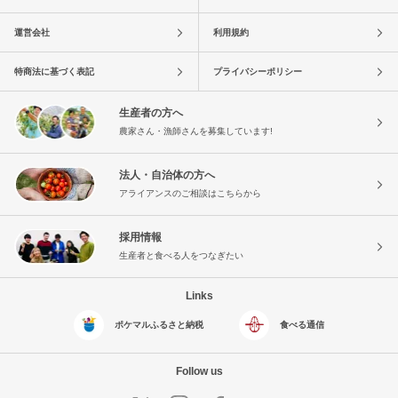
運営会社
利用規約
特商法に基づく表記
プライバシーポリシー
生産者の方へ
農家さん・漁師さんを募集しています!
法人・自治体の方へ
アライアンスのご相談はこちらから
採用情報
生産者と食べる人をつなぎたい
Links
ポケマルふるさと納税
食べる通信
Follow us