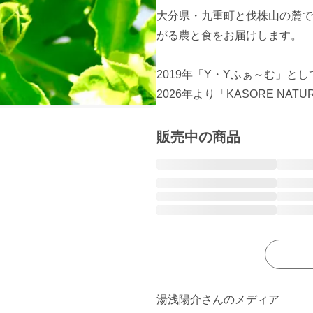
大分県・九重町と伐株山の麓で
がる農と食をお届けします。

2019年「Y・Yふぁ～む」とし
2026年より「KASORE N
販売中の商品
湯浅陽介さんのメディア