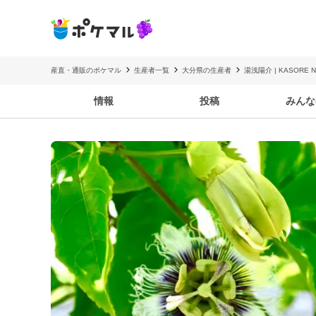
産直・通販のポケマル
生産者一覧
大分県の生産者
湯浅陽介 | KASORE 
情報
投稿
みんな