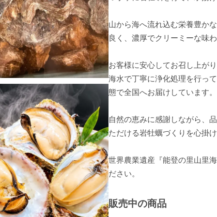
山から海へ流れ込む栄養豊かな
良く、濃厚でクリーミーな味わ
お客様に安心してお召し上がり
海水で丁寧に浄化処理を行って
態で全国へお届けしています。

自然の恵みに感謝しながら、品
ただける岩牡蠣づくりを心掛け
世界農業遺産『能登の里山里海
ださい。
販売中の商品