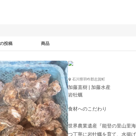
の投稿
商品
石川県羽咋郡志賀町
加藤直樹 | 加藤水産
岩牡蠣
食材へのこだわり

世界農業遺産『能登の里山里海
つ丁寧に岩牡蠣を育て、水揚げ