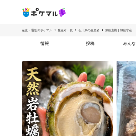
産直・通販のポケマル
生産者一覧
石川県の生産者
加藤直樹 | 加藤水産
情報
投稿
みんな