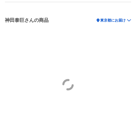
神田泰巨さんの商品
location_on
東京都にお届け