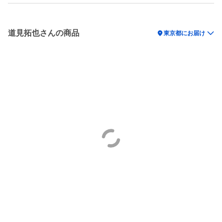
道見拓也さんの商品
location_on
東京都にお届け