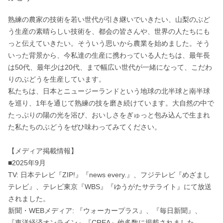
熟練の農家の技術を若い世代が引き継いでいきたい、山梨のぶど
う生産の素晴らしい技術を、都会の皆さんや、世界の人たちにも
っと伝えていきたい。そういう思いから農業を始めました。そう
いった背景から、今私達の生産に携わっている人たちは、最年長
は50代、最年少は20代、まで幅広い世代が一緒になって、こだわ
りのぶどうを生産しています。

私たちは、日本とニュージーランドという地球の北半球と南半球
を巡り、1年を通じて熟練の技を磨き続けています。大自然の中で
たっぷりの陽の光を浴び、おいしさをぎゅっと包み込んで生まれ
た私たちのぶどうをぜひ味わってみてください。

【メディア掲載情報】

■2025年9月

TV: 日本テレビ『ZIP!』『news every.』、フジテレビ『めざまし
テレビ』、テレビ東京『WBS』『ゆうがたサテライト』にて放送
されました。

新聞・WEBメディア: 『ウォーカープラス』、『毎日新聞』、
『東洋経済オンライン』『CREA』他多数に掲載されました。