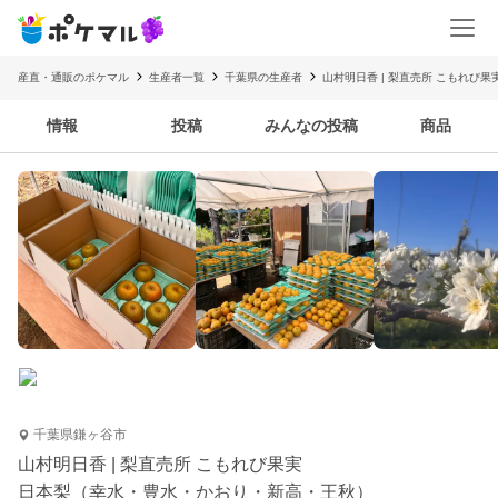
産直・通販のポケマル
生産者一覧
千葉県の生産者
山村明日香 | 梨直売所 こもれび果
情報
投稿
みんなの投稿
商品
千葉県鎌ヶ谷市
山村明日香 | 梨直売所 こもれび果実
日本梨（幸水・豊水・かおり・新高・王秋）