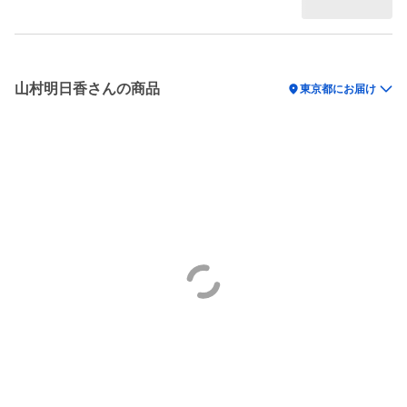
山村明日香さんの商品
location_on
東京都にお届け