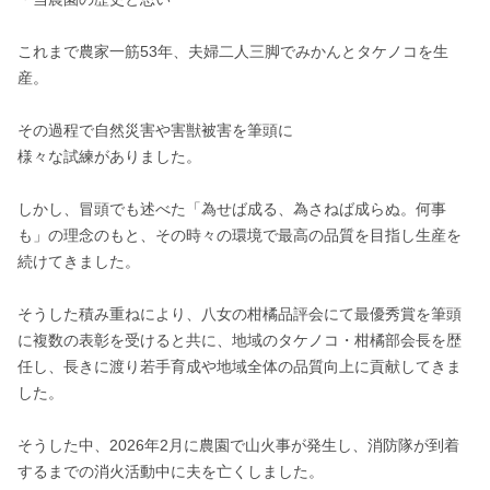
これまで農家一筋53年、夫婦二人三脚でみかんとタケノコを生
産。

その過程で自然災害や害獣被害を筆頭に

様々な試練がありました。

しかし、冒頭でも述べた「為せば成る、為さねば成らぬ。何事
も」の理念のもと、その時々の環境で最高の品質を目指し生産を
続けてきました。

そうした積み重ねにより、八女の柑橘品評会にて最優秀賞を筆頭
に複数の表彰を受けると共に、地域のタケノコ・柑橘部会長を歴
任し、長きに渡り若手育成や地域全体の品質向上に貢献してきま
した。

そうした中、2026年2月に農園で山火事が発生し、消防隊が到着
するまでの消火活動中に夫を亡くしました。
