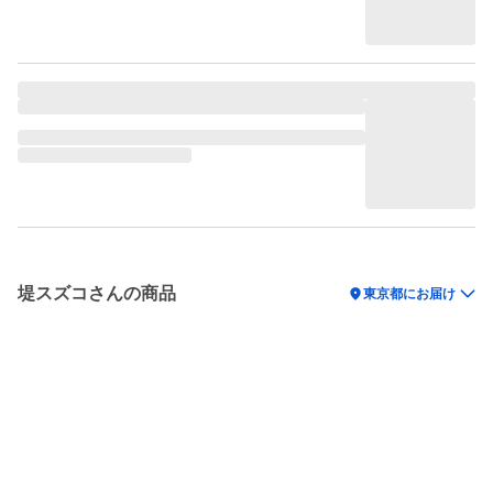
堤スズコさんの商品
location_on
東京都にお届け