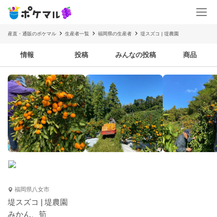
産直・通販のポケマル
生産者一覧
福岡県の生産者
堤スズコ | 堤農園
情報
投稿
みんなの投稿
商品
福岡県八女市
堤スズコ | 堤農園
みかん、筍