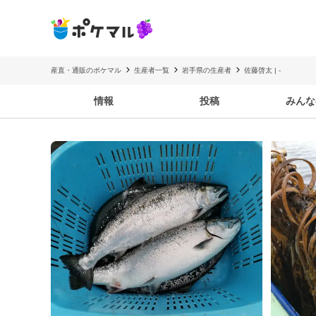
産直・通販のポケマル
生産者一覧
岩手県の生産者
佐藤啓太 | -
情報
投稿
みんな