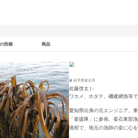
の投稿
商品
岩手県釜石市
佐藤啓太 | -
ワカメ、ホタテ、磯建網漁等で
愛知県出身の元エンジニア。東
「釜援隊」に参画。釜石東部漁
過程で、地元の漁師の姿に心を