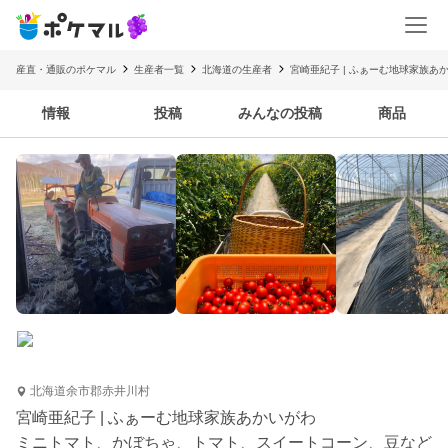
産直・通販のポケマル
生産者一覧
北海道の生産者
宮崎亜紀子 | ふぁーむ地球家族あ
情報
投稿
みんなの投稿
商品
北海道余市郡赤井川村
宮崎亜紀子 | ふぁーむ地球家族あかいがわ
ミニトマト、かぼちゃ、トマト、スイートコーン、豆など