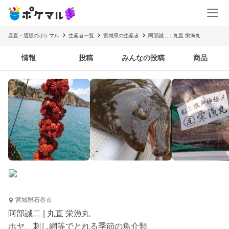
産直・通販のポケマル
生産者一覧
宮城県の生産者
阿部誠二 | 丸直 栄漁丸
情報
投稿
みんなの投稿
商品
宮城県石巻市
阿部誠二 | 丸直 栄漁丸
ホヤ、刺し網等でとれる季節の魚介類