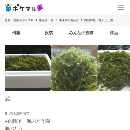
産直・通販のポケマル
生産者一覧
沖縄県の生産者
内間和也 | 海ぶどう園
情報
投稿
みんなの投稿
商品
沖縄県南城市
内間和也 | 海ぶどう園
海ぶどう