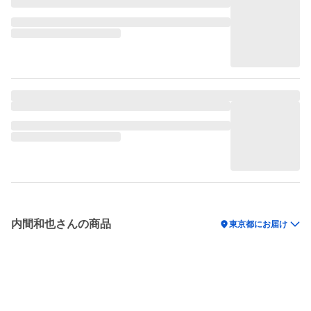
内間和也さんの商品
location_on
東京都にお届け