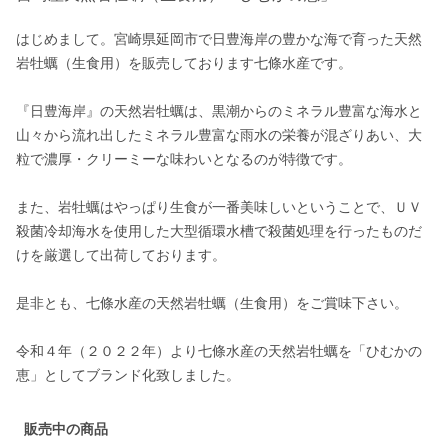
はじめまして。宮崎県延岡市で日豊海岸の豊かな海で育った天然
岩牡蠣（生食用）を販売しております七條水産です。

『日豊海岸』の天然岩牡蠣は、黒潮からのミネラル豊富な海水と
山々から流れ出したミネラル豊富な雨水の栄養が混ざりあい、大
粒で濃厚・クリーミーな味わいとなるのが特徴です。

また、岩牡蠣はやっぱり生食が一番美味しいということで、ＵＶ
殺菌冷却海水を使用した大型循環水槽で殺菌処理を行ったものだ
けを厳選して出荷しております。

是非とも、七條水産の天然岩牡蠣（生食用）をご賞味下さい。

令和４年（２０２２年）より七條水産の天然岩牡蠣を「ひむかの
恵」としてブランド化致しました。
販売中の商品