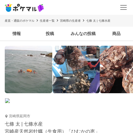
産直・通販のポケマル
生産者一覧
宮崎県の生産者
七條 太 | 七條水産
情報
投稿
みんなの投稿
商品
宮崎県延岡市
七條 太 | 七條水産
宮崎産天然岩牡蠣（生食用）「ひむかの恵」