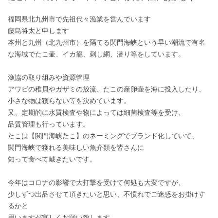
福岡県北九州市で先祖代々漁業を営んでいます

藤島将太と申します

本州と九州（北九州市）を隔てる関門海峡という早い潮流で有名
な海域でたこ壷、イカ籠、刺し網、潜り等をしています。

漁協の取り組みや資源管理

アワビの稚貝やガザミの放流、たこの産卵壷を海に投入したり、

小さな物は獲らない等を決めています。

又、定期的に水質検査や物によっては細菌検査等を受け、

品質管理も行っています。

たこは【関門海峡たこ】のネーミングでブランド化していて、

関門海峡で獲れる美味しい魚介類を皆さんに

知って食べて戴きたいです。

今年はコロナの影響で大打撃を受けて何処も大変ですが、

少しずつ出品させて頂きたいと思い、不慣れでご迷惑をお掛けす
るかと

思いますが宜しくお願い致します。
