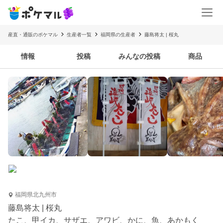
産直・通販のポケマル
生産者一覧
福岡県の生産者
藤島将太 | 桜丸
情報
投稿
みんなの投稿
商品
福岡県北九州市
藤島将太 | 桜丸
たこ、甲イカ、サザエ、アワビ、かに、魚、あかもく