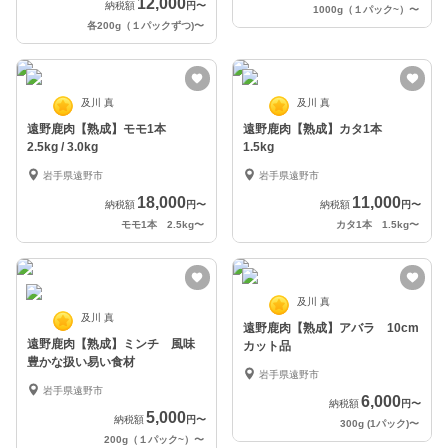
12,000
納税額
円
〜
1000g（１パック~）
〜
各200g（１パックずつ)
〜
及川 真
及川 真
遠野鹿肉【熟成】モモ1本
遠野鹿肉【熟成】カタ1本
2.5kg / 3.0kg
1.5kg
岩手県遠野市
岩手県遠野市
18,000
11,000
納税額
円
〜
納税額
円
〜
モモ1本 2.5kg
〜
カタ1本 1.5kg
〜
及川 真
及川 真
遠野鹿肉【熟成】アバラ 10cm
遠野鹿肉【熟成】ミンチ 風味
カット品
豊かな扱い易い食材
岩手県遠野市
岩手県遠野市
6,000
納税額
円
〜
5,000
納税額
円
〜
300g (1パック)
〜
200g（１パック~）
〜