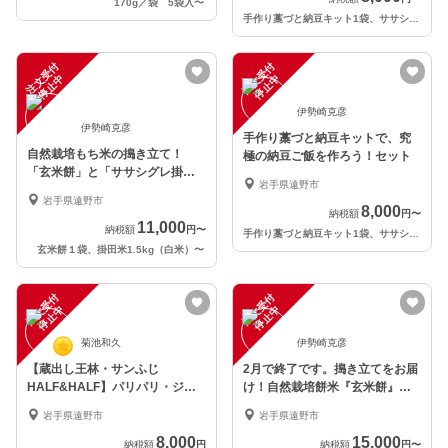
170g／袋 5袋入
〜
手作り藁づと納豆キット1袋、ササシグレ掛田米２合（白米）
注
文
受
付
停
止
注
文
受
付
停
止
中
中
伊勢崎克彦
伊勢崎克彦
手作り藁づと納豆キットで、究
自然栽培もち米の搗き立て！
極の納豆ご飯を作ろう！セット
「玄米餅」と「ササシグレ掛田
岩手県遠野市
米白米or玄米」セット
岩手県遠野市
8,000
納税額
円
〜
11,000
納税額
円
〜
手作り藁づと納豆キット1袋、ササシグレ掛田米２合（白米）
玄米餅１袋、掛田米1.5kg（白米）
〜
注
文
受
付
停
止
注
文
受
付
停
止
中
中
菊池和久
伊勢崎克彦
【蔵出し王林・サンふじ
2月で終了です。搗き立てをお届
HALF&HALF】パリパリ・ジュ
け！自然栽培餅米『玄米餅』（4
ーシー家庭用
袋〜10袋）
岩手県遠野市
岩手県遠野市
8,000
15,000
納税額
円
納税額
円
〜