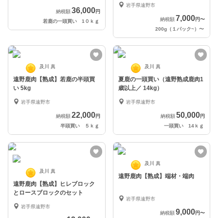
岩手県遠野市
36,000
納税額
円
7,000
納税額
円
〜
若鹿の一頭買い 1０ｋｇ
200g（１パック~）
〜
及川 真
及川 真
遠野鹿肉【熟成】若鹿の半頭買
夏鹿の一頭買い（遠野熟成鹿肉1
い 5kg
歳以上／ 14kg）
岩手県遠野市
岩手県遠野市
22,000
50,000
納税額
円
納税額
円
半頭買い ５ｋｇ
一頭買い 14ｋｇ
及川 真
及川 真
遠野鹿肉【熟成】端材・端肉
遠野鹿肉【熟成】ヒレブロック
とロースブロックのセット
岩手県遠野市
岩手県遠野市
9,000
納税額
円
〜