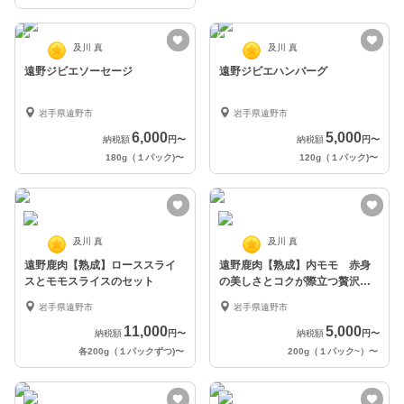
及川 真
及川 真
遠野ジビエソーセージ
遠野ジビエハンバーグ
岩手県遠野市
岩手県遠野市
6,000
5,000
納税額
円
〜
納税額
円
〜
180g（１パック)
〜
120g（１パック)
〜
及川 真
及川 真
遠野鹿肉【熟成】ローススライ
遠野鹿肉【熟成】内モモ 赤身
スとモモスライスのセット
の美しさとコクが際立つ贅沢な
一品
岩手県遠野市
岩手県遠野市
11,000
5,000
納税額
円
〜
納税額
円
〜
各200g（１パックずつ)
〜
200g（１パック~）
〜