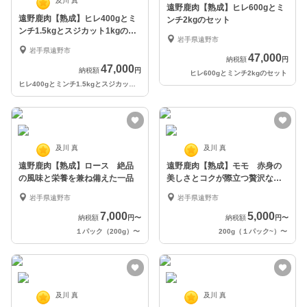
及川 真
遠野鹿肉【熟成】ヒレ600gとミ
遠野鹿肉【熟成】ヒレ400gとミ
ンチ2kgのセット
ンチ1.5kgとスジカット1kgのセ
岩手県遠野市
ット
岩手県遠野市
47,000
納税額
円
47,000
納税額
円
ヒレ600gとミンチ2kgのセット
ヒレ400gとミンチ1.5kgとスジカット1kgのセット
及川 真
及川 真
遠野鹿肉【熟成】ロース 絶品
遠野鹿肉【熟成】モモ 赤身の
の風味と栄養を兼ね備えた一品
美しさとコクが際立つ贅沢な一
品
岩手県遠野市
岩手県遠野市
7,000
5,000
納税額
円
〜
納税額
円
〜
１パック（200g）
〜
200g（１パック~）
〜
及川 真
及川 真