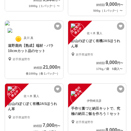
納税額
円
〜
9,000
納税額
円
〜
1000g（１パック~）
〜
500g（１パック~）
〜
注
文
受
付
停
止
中
佐々木 重人
及川 真
お山のぽくぽく有機JASほうれ
遠野鹿肉【熟成】端材・バラ
ん草
10cmカット品のセット
岩手県遠野市
岩手県遠野市
8,000
納税額
円
〜
21,000
納税額
円
170g／袋 5袋入
〜
各1000g（各１パック~）
注
文
受
付
停
止
注
文
受
付
停
止
中
中
佐々木 重人
伊勢崎克彦
お山のぽくぽく有機JASほうれ
手作り藁づと納豆キットで、究
ん草
極の納豆ご飯を作ろう！セット
岩手県遠野市
岩手県遠野市
7,000
納税額
円
〜
8,000
納税額
円
〜