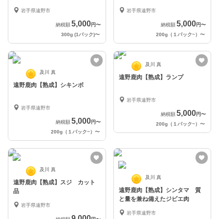
岩手県遠野市
岩手県遠野市
5,000
5,000
納税額
円
〜
納税額
円
〜
300g (1パック)
〜
200g（１パック~）
〜
及川 真
及川 真
遠野鹿肉【熟成】ランプ
遠野鹿肉【熟成】シキンボ
岩手県遠野市
岩手県遠野市
5,000
納税額
円
〜
5,000
納税額
円
〜
200g（１パック~）
〜
200g（１パック~）
〜
及川 真
及川 真
遠野鹿肉【熟成】スジ カット
遠野鹿肉【熟成】シンタマ 質
品
と量を兼ね備えたジビエ肉
岩手県遠野市
岩手県遠野市
9,000