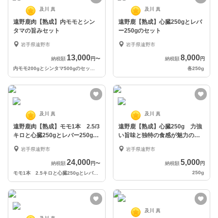
及川 真
及川 真
遠野鹿肉【熟成】内モモとシン
遠野鹿【熟成】心臓250gとレバ
タマの旨みセット
ー250gのセット
岩手県遠野市
岩手県遠野市
13,000
8,000
納税額
円
〜
納税額
円
内モモ200gとシンタマ500gのセット
〜
各250g
及川 真
及川 真
遠野鹿肉【熟成】モモ1本 2.5/3
遠野鹿【熟成】心臓250g 力強
キロと心臓250gとレバー250gの
い旨味と独特の食感が魅力の希
セット
少部位
岩手県遠野市
岩手県遠野市
24,000
5,000
納税額
円
〜
納税額
円
250g
モモ1本 2.5キロと心臓250gとレバー250gのセット
〜
及川 真