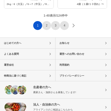
2kg・6（大玉）／6～7（中玉）／8（小玉）／9（極小玉）個入り
4袋（１袋/１０切れ）
〜
1-40表示/124件中
1
2
3
4
はじめての方へ
お知らせ
よくある質問
運営へのお問い合わせ
運営会社
利用規約
特商法に基づく表記
プライバシーポリシー
生産者の方へ
農家さん・漁師さんを募集しています!
法人・自治体の方へ
アライアンスのご相談はこちらから