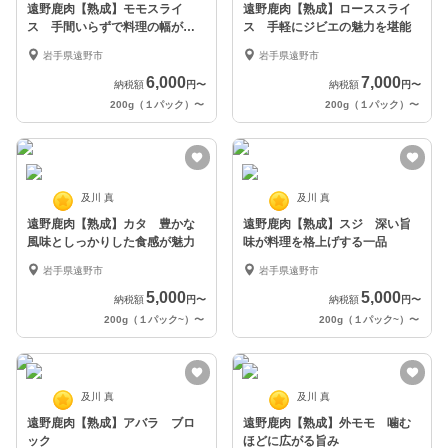
遠野鹿肉【熟成】モモスライ
遠野鹿肉【熟成】ローススライ
ス 手間いらずで料理の幅が広
ス 手軽にジビエの魅力を堪能
がる
岩手県遠野市
岩手県遠野市
6,000
7,000
納税額
円
〜
納税額
円
〜
200g（１パック）
〜
200g（１パック）
〜
及川 真
及川 真
遠野鹿肉【熟成】カタ 豊かな
遠野鹿肉【熟成】スジ 深い旨
風味としっかりした食感が魅力
味が料理を格上げする一品
岩手県遠野市
岩手県遠野市
5,000
5,000
納税額
円
〜
納税額
円
〜
200g（１パック~）
〜
200g（１パック~）
〜
及川 真
及川 真
遠野鹿肉【熟成】アバラ ブロ
遠野鹿肉【熟成】外モモ 噛む
ック
ほどに広がる旨み