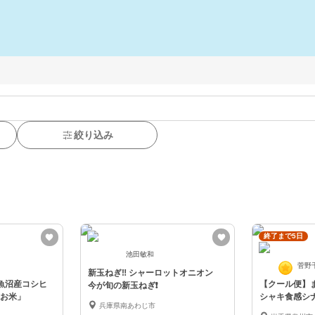
絞り込み
終了まで5日
池田敏和
菅野
新玉ねぎ‼️ シャーロットオニオン
魚沼産コシヒ
【クール便】ま
今が旬の新玉ねぎ❗️
お米」
シャキ食感シ
兵庫県南あわじ市