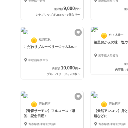
長野県中野市
新潟県南魚沼市
9,000
納税額
円
〜
納
シナノリップ 約2kg 6～9個入り
〜
佐々木伸一
松浦広視
綾里おかぁの味 塩ウ
こだわりブルーベリージャム3本～
岩手県大船渡市
和歌山県橋本市
納
10,000
納税額
円
〜
内容量：
ブルーベリージャム3本
〜
野呂英樹
野呂英樹
【青森サーモン】フルコース〈贈
【天然アンコウ】身と
答、記念日用〉
鍋などに
青森県西津軽郡深浦町
青森県西津軽郡深浦町