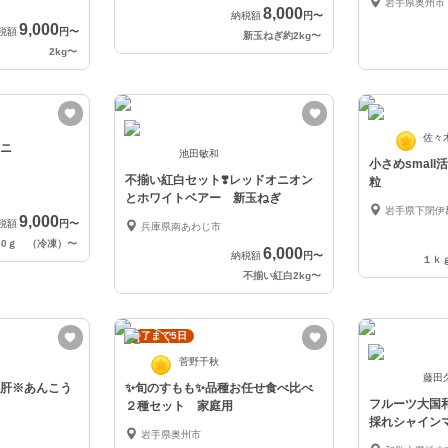
岩手県奥州市
8,000
納税額
円
〜
9,000
税額
円
〜
新玉ねぎ約2kg
〜
2kg
〜
佐々
ニ
池田敏和
小さめsmal
不揃い紅白セット❣️レッドオニオン
粒
とホワイトベアー 新玉ねぎ
岩手県下閉伊
9,000
税額
円
〜
兵庫県南あわじ市
60ｇ （冷凍）
〜
6,000
納税額
円
〜
１ｋ
不揃い紅白2kg
〜
終了まで5日
菅野千秋
藤田
肝※あんこう
✨旬のすもも✨品種お任せ食べ比べ
フルーツ大国
２種セット 家庭用
採れシャイン
岩手県奥州市
2〜3房