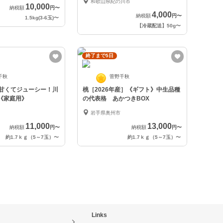
和歌山県紀の川市
10,000
納税額
円
〜
4,000
納税額
円
〜
1.5kg(3-6玉)
〜
【冷蔵配送】50g
〜
終了まで5日
千秋
菅野千秋
】甘くてジューシー！川
桃［2026年産］《ギフト》中生品種
《家庭用》
の代表格 あかつきBOX
岩手県奥州市
11,000
13,000
納税額
円
〜
納税額
円
〜
約1.7ｋｇ（5～7玉）
〜
約1.7ｋｇ（5～7玉）
〜
Links