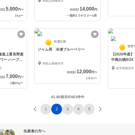
和歌山県橋本市
5,000
14,000
税額
円
〜
納税額
円
1kg
〜
一箱約1.5キロ 2〜3房
松浦広視
菅野
ジャム用 冷凍ブルーベリー
海道上富良野産
【2026年産
ワー ハーブテ
中島白桃BOX
和歌山県橋本市
町
岩手県奥州市
12,000
納税額
円
〜
7,000
税額
円
〜
1キロ
〜
1箱20g
〜
41-80表示/5463件中
1
2
3
4
5
生産者の方へ