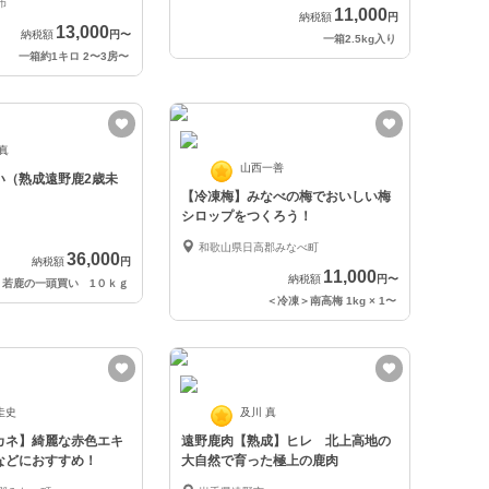
市
11,000
納税額
円
13,000
納税額
円
〜
一箱2.5kg入り
一箱約1キロ 2〜3房
〜
 真
山西一善
い（熟成遠野鹿2歳未
【冷凍梅】みなべの梅でおいしい梅
シロップをつくろう！
和歌山県日高郡みなべ町
36,000
納税額
円
11,000
納税額
円
〜
若鹿の一頭買い 1０ｋｇ
＜冷凍＞南高梅 1kg × 1
〜
圭史
及川 真
カネ】綺麗な赤色エキ
遠野鹿肉【熟成】ヒレ 北上高地の
などにおすすめ！
大自然で育った極上の鹿肉