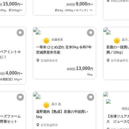
和歌山県橋本
15,000
9,000
額
円
〜
納税額
円
〜
250g、肝100g)
〜
約1kg（500g × 2パック）
〜
佐藤裕美
及川
一等米 ひとめぼれ 玄米5kg 令和7年
若鹿の一頭買
ペアミント☆
宮城県登米市産
満／10kg）
に！
宮城県登米市
岩手県遠野市
13,000
納税額
円
4,000
税額
円
〜
5kg
冷蔵配送】50g
〜
及川 真
岡田
遠野鹿肉【熟成】若鹿の半頭買い
ーズファーム
【冷凍ツユア
5kg
野菜セット
ス ジュース
岩手県遠野市