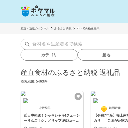
産直・通販のポケマル
ふるさと納税
すべての検索結果
カテゴリ
産地
産直食材のふるさと納税 返礼品
検索結果: 5463件
小沢紀晃
駒形宏伸
近日中発送！シャキシャキ❗ジューシ
【令和7年産】極上南
ーりんご！シナノリップ 約2kg～ 信
カリ 「こまがた家の
州りんご