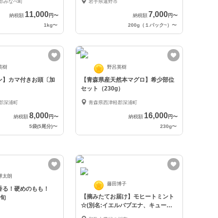
郡みなべ町
岩手県遠野市
11,000
7,000
納税額
円
〜
納税額
円
〜
1kg
〜
200g（１パック~）
〜
英樹
野呂英樹
ン】カマ付きお頭〔加
【青森県産天然本マグロ】希少部位
セット（230g）
郡深浦町
青森県西津軽郡深浦町
8,000
16,000
納税額
円
〜
納税額
円
〜
5袋(5尾分)
〜
230g
〜
球太朗
藤田博子
香る！硬めのもも！
【摘みたてお届け】モヒートミント
下旬
☆(別名:イエルバブエナ、キューバ
ミント)