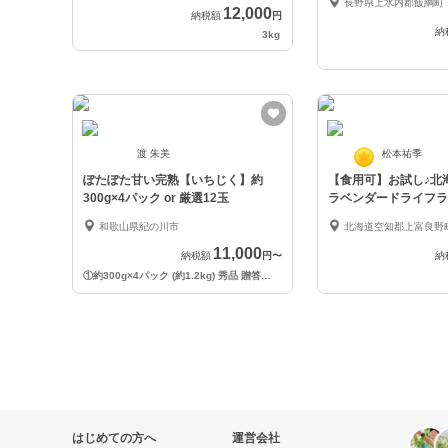
長野県上水内郡飯綱町
12,000
納税額
円
納
3kg
渡 朱美
松本祐季
ぽたぽた甘い完熟【いちじく】約
【食用可】お試し♪北
300g×4パック or 厳選12玉
ラベンダードライフラ
ィ製菓にも
和歌山県紀の川市
北海道空知郡上富良野
11,000
納税額
円
〜
納
①約300g×4パック (約1.2kg) 秀品 贈答用 or ご家庭用
〜
はじめての方へ
運営会社