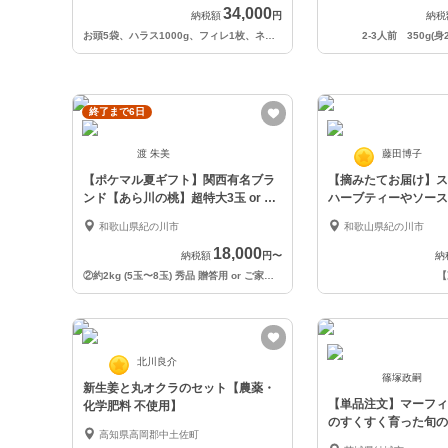
34,000
納税額
円
納税
お頭5袋、ハラス1000g、フィレ1枚、ネギトロ500g、断面切り4袋
2-3人前 350g(身
終了まで6日
渡 朱美
藤田博子
【ポケマル夏ギフト】関西有名ブラ
【摘みたてお届け】ス
ンド【あら川の桃】超特大3玉 or 約
ハーブティーやソース
2kg
和歌山県紀の川市
和歌山県紀の川市
18,000
納税額
円
〜
納
②約2kg (5玉〜8玉) 秀品 贈答用 or ご家庭用
〜
【
北川良介
篠塚政嗣
新生姜と丸オクラのセット【農薬・
【単品注文】マーフィ
化学肥料 不使用】
のすくすく育った旬の
高知県高岡郡中土佐町