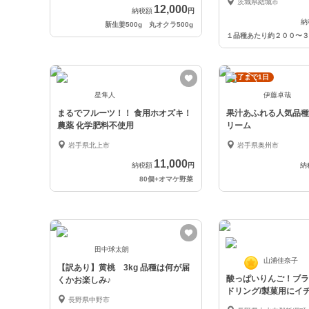
茨城県結城市
12,000
納税額
円
納
新生姜500g 丸オクラ500g
終了まで1日
星隼人
伊藤卓哉
まるでフルーツ！！ 食用ホオズキ！
果汁あふれる人気品種
農薬 化学肥料不使用
リーム
岩手県北上市
岩手県奥州市
11,000
納税額
円
納
80個+オマケ野菜
田中球太朗
山浦佳奈子
【訳あり】黄桃 3kg 品種は何が届
酸っぱいりんご！ブラ
くかお楽しみ♪
ドリング/製菓用にイチ
長野県中野市
日発送開始