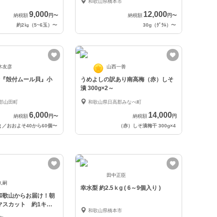
和歌山県橋本市
9,000
12,000
納税額
円
〜
納税額
円
〜
約2㎏（5~6玉）
〜
30g（ｸﾞﾗﾑ）
〜
木友彦
山西一善
l活『殻付ムール貝』小
うめよしの訳あり南高梅（赤）しそ
漬 300g×2～
郡山田町
和歌山県日高郡みなべ町
6,000
14,000
納税額
円
〜
納税額
円
ｇ／おおよそ40から60個
〜
（赤）しそ漬梅干 300g×4
田中正臣
久嗣
幸水梨 約2.5ｋg ( 6～9個入り )
和歌山からお届け！朝
マスカット 約1キロ
和歌山県橋本市