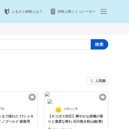
ふるさと納税とは？
控除上限シミュレーター
検索
人気順
千秋
上田ひと美
るで採れたて❗️シャキ
【ネコポス対応】爽やかな柑橘の香
ナノゴールド 家庭用
りと適度な痺れ 石臼挽き粉山椒(青)