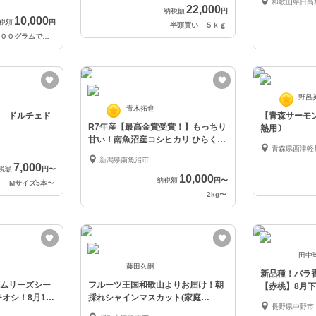
和歌山県日高
22,000
納税額
円
10,000
税額
円
半頭買い ５ｋｇ
１品種あたり約２００〜３００グラムで袋詰めしています。
野呂
青木拓也
 ドルチェド
【青森サーモ
R7年産【最高金賞受賞！】もっちり
熱用〕
甘い！南魚沼産コシヒカリ ひらくの
青森県西津軽
里ファーム
新潟県南魚沼市
7,000
税額
円
〜
10,000
納税額
円
〜
Mサイズ5本
〜
2kg
〜
田中
藤田久嗣
新品種！バラ
ムリーズシー
フルーツ王国和歌山よりお届け！朝
【赤桃】8月
オシ！8月10
採れシャインマスカット(家庭
長野県中野市
用)