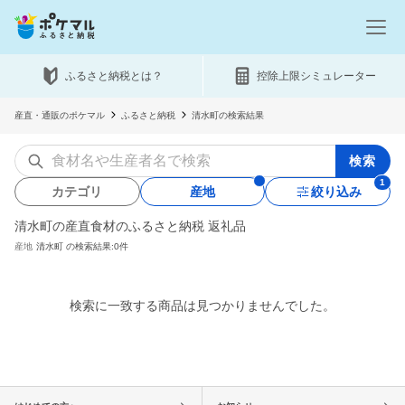
ふるさと納税とは？
控除上限シミュレーター
産直・通販のポケマル
ふるさと納税
清水町の検索結果
検索
カテゴリ
産地
絞り込み
清水町の産直食材のふるさと納税 返礼品
産地
清水町
の検索結果:0件
検索に一致する商品は見つかりませんでした。