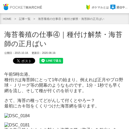
Pocket Marche
ポケマルとは
通信中...
記事一覧
海苔養殖の仕事④｜種付け解禁・海苔師の正月ばい
HOME
海苔養殖の仕事④｜種付け解禁・海苔
師の正月ばい
公開日：2015.10.18.
更新日：2020.08.19.
午前5時出港。
種付けは海苔師にとって1年の始まり。例えれば正月やプロ野
球・
Ｊリーグ等の開幕のようなものです。1分・
1秒でも早く
網を流し、そして種が付くのを祈ります。
さて、海苔の種ってどがんして付くとやろー？
最初にカキ殻をくくりつけた海苔網を張ります。