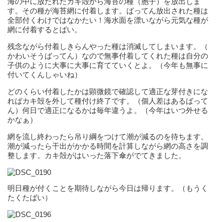
海の中に放たれたカキ殻から海苔の種（胞子）を放出しま
す。
その種が海苔網に付着します。
ばってん放出された種は
全部付くわけではなかたい！
海水面を漂いながら元気な種が
網に付着するとばい。
残念ながら付着しきらんやった種は消滅してしまいます。（
かわいそうばってん）
なので無事付着してくれた種は自分の
子供のように大事に大事に育
てていくとよ。（今年も無事に
付いてくんしゃいね）
どのくらい付着したかは顕微鏡で確認して適正な芽付きにな
ればカ
キ殻を外して種付け終了です。（個人差はあるばって
ん）
何日で適正になるかは毎年違うよ。（今年はいつ外せる
かなぁ）
網を流し終わったら吊り綱をつけて潮が減るのを待ちます。
潮が減ったら干出がかかる時間を計算しながら網の高さを調
整しま
す。カキ殻がはいった落下傘がでてきました。
明日種が付くことを期待しながら今日は帰ります。（
もうく
たくたばい）