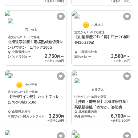
+送料
1,300円
+送料
1,370円
小林光夫
石井啓太
注文から2~4日で発送
【山梨県産ﾌﾞﾗﾝﾄﾞ鱒】甲州ﾜｲﾝ鱒ﾌ
注文から2~15日で発送
北海道宗谷産！定塩熟成鮭切身レ
ｨﾚ(1p 280g)
ンジでポン！1パック100g
北海道稚内市
山梨県北杜市
2,750
3,580
5パック/500g
〜
280g×2p
〜
円
〜
円
〜
+送料
1,300円
+送料
910円
小林光夫
石井啓太
注文から2~4日で発送
【甲州ワイン鱒】カットフィレ
注文から2~15日で発送
【沖縄・離島宛】北海道宗谷産！
(170g×3枚) 510g
高級新巻鮭「めぢか」姿切身
山梨県北杜市
北海道稚内市
800g/1.6kg
3,250
6,700
甲州ワイン鱒カットフィレ(170g×3枚) 合計510g
半身 約800g
〜
円
円
〜
+送料
910円
+送料
3,300円