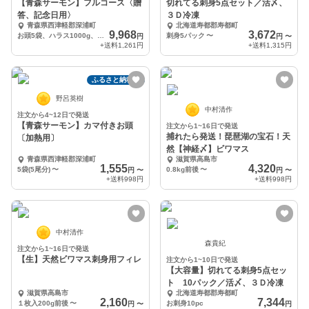
【青森サーモン】フルコース〈贈
切れてる刺身5点セット／活〆、
答、記念日用〉
３Ｄ冷凍
青森県西津軽郡深浦町
北海道寿都郡寿都町
9,968
3,672
お頭5袋、ハラス1000g、フィレ1枚、ネギトロ500g、断面切り4袋
刺身5パック
〜
円
円
〜
+送料
1,261円
+送料
1,315円
ふるさと納税可
野呂英樹
中村清作
注文から4~12日で発送
【青森サーモン】カマ付きお頭
注文から1~16日で発送
捕れたら発送！琵琶湖の宝石！天
〔加熱用〕
然【神経〆】ビワマス
青森県西津軽郡深浦町
滋賀県高島市
1,555
4,320
5袋(5尾分)
〜
0.8kg前後
〜
円
〜
円
〜
+送料
998円
+送料
998円
中村清作
森貴紀
注文から1~16日で発送
【生】天然ビワマス刺身用フィレ
注文から1~10日で発送
【大容量】切れてる刺身5点セッ
ト 10パック／活〆、３Ｄ冷凍
滋賀県高島市
北海道寿都郡寿都町
2,160
7,344
１枚入200g前後
〜
お刺身10pc
円
〜
円