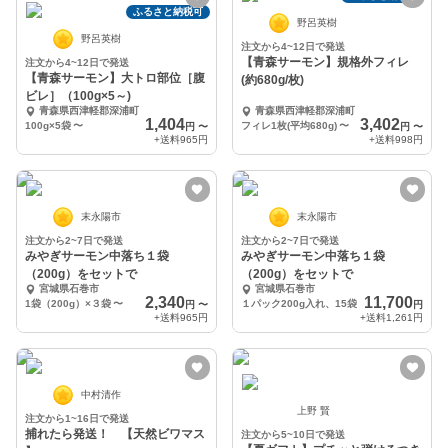
ふるさと納税可
野呂英樹
野呂英樹
注文から4~12日で発送
【青森サーモン】規格外フィレ
注文から4~12日で発送
【青森サーモン】大トロ部位［腹
(約680g/枚)
ビレ］（100g×5～)
青森県西津軽郡深浦町
青森県西津軽郡深浦町
1,404
3,402
100g×5袋
〜
フィレ1枚(平均680g)
〜
円
〜
円
〜
+送料
965円
+送料
998円
末永陽市
末永陽市
注文から2~7日で発送
注文から2~7日で発送
みやぎサーモン中落ち１袋
みやぎサーモン中落ち１袋
（200g）をセットで
（200g）をセットで
宮城県石巻市
宮城県石巻市
2,340
11,700
1袋（200g）×３袋
〜
１パック200g入れ、15袋
円
〜
円
+送料
965円
+送料
1,261円
中村清作
上野 賢
注文から1~16日で発送
捕れたら発送！ 【天然ビワマス
注文から5~10日で発送