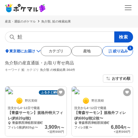
産直・通販のポケマル
魚介類, 鮭の検索結果
検索
location_on
東京都にお届け
カテゴリ
産地
絞り込み
魚介類の産直通販・お取り寄せ商品
キーワード
鮭
カテゴリ
魚介類
の検索結果:364件
おすすめ順
ふるさと納税可
野呂英樹
野呂英樹
注文から4~12日で発送
注文から4~12日で発送
【青森サーモン】規格外特大フィ
【青森サーモン】規格外フィレ
レ(約820g/枚)
(約680g/枚)2枚〜
青森県西津軽郡深浦町
青森県西津軽郡深浦町
3,909
6,804
フィレ1枚(約820g)
〜
フィレ2枚
〜
円
〜
円
〜
+送料
998円
+送料
998円