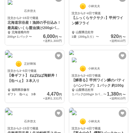
小林光夫
石井啓太
注文から2~4日で発送
【ふっくらサクサク♪】甲州ワイ
注文から2~15日で発送
北海道宗谷産！漁師の手仕込み！
ン鱒フライ
最高級いくら醤油漬け200g/パッ
北海道稚内市
山梨県北杜市
ク
6,000
920
200g×１パック
〜
1袋（200g入り）
〜
円
〜
円
〜
+送料
1,300円
+送料
910円
正好輝旭
小林光夫
注文から3~5日で発送
【春ギフト】 ねばねば海鮮丼！
注文から2~4日で発送
【鱒香る】甲州ワイン鱒のパティ
【缶べぇ】３本入り
（ハンバーグ）１パック 約100g
福岡県宗像市
山梨県北杜市
4,470
1,380
ギフト 缶べぇ 3本
１パック(100g)× 3パックセット
〜
円
円
〜
+送料
1,331円
+送料
910円
石井啓太
小林光夫
注文から2~15日で発送
注文から2~4日で発送