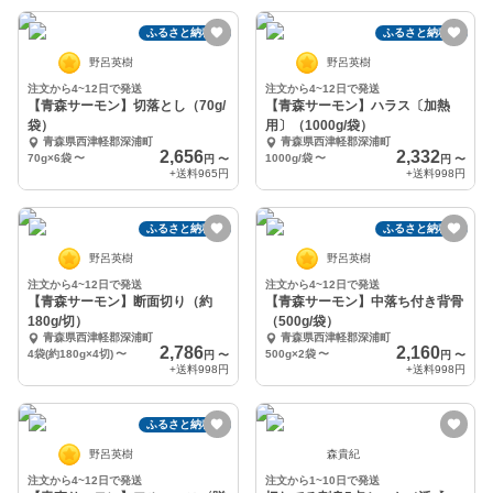
ふるさと納税可
ふるさと納税可
野呂英樹
野呂英樹
注文から4~12日で発送
注文から4~12日で発送
【青森サーモン】切落とし（70g/
【青森サーモン】ハラス〔加熱
袋）
用〕（1000g/袋）
青森県西津軽郡深浦町
青森県西津軽郡深浦町
2,656
2,332
70g×6袋
〜
1000g/袋
〜
円
〜
円
〜
+送料
965円
+送料
998円
ふるさと納税可
ふるさと納税可
野呂英樹
野呂英樹
注文から4~12日で発送
注文から4~12日で発送
【青森サーモン】断面切り（約
【青森サーモン】中落ち付き背骨
180g/切）
（500g/袋）
青森県西津軽郡深浦町
青森県西津軽郡深浦町
2,786
2,160
4袋(約180g×4切)
〜
500g×2袋
〜
円
〜
円
〜
+送料
998円
+送料
998円
ふるさと納税可
野呂英樹
森貴紀
注文から4~12日で発送
注文から1~10日で発送