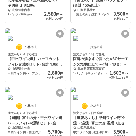
北海道宗谷産！生冷鮭銀毛ステー
【富士の介】 燻製3パックセット
キ切身 １切180g
(合計 450g以上)
北海道稚内市
山梨県北杜市
2,580
3,500
2パック (360g)
〜
「富士の介」燻製 3パック(1p 150g・温燻) 合計450g
円
〜
円
+送料
1,300円
+送料
910円
小林光夫
打越友香
注文から2~4日で発送
注文から3~16日で発送
【甲州ワイン鱒】 ハーフカット
阿蘇の湧き水で育ったASOサーモ
フィレ&燻製セット (合計 430g以
ンの塩麴仕立て～4切（40ｇ）～
山梨県北杜市
熊本県阿蘇郡高森町
上)
2,800
1,603
甲州ワイン鱒ハーフカットフィレ 280g 1枚・燻製 150g 1pc
1パック（40ｇ×4切）
〜
円
円
〜
+送料
910円
+送料
1,331円
小林光夫
小林光夫
注文から2~4日で発送
注文から2~4日で発送
【同梱】富士の介・甲州ワイン鱒
【燻製尽くし】甲州ワイン鱒 冷
ハーフフィレ&燻製セット (合計
燻 ・温燻 / 富士の介 温燻 3点セッ
山梨県北杜市
山梨県北杜市
約860g)
ト
5,700
3,500
甲州ワイン鱒・富士の介 ハーフフィレ約280g + 燻製約150g 合計4点 860g
甲州ワイン鱒 冷燻 (約100g×1) 温燻(150g×1) 富士の介 温燻(150g×1)
円
円