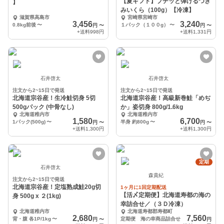
【夏ギフト】プチッと弾けるつき
】
みいくら（100g）【冷凍】
滋賀県高島市
宮崎県宮崎市
3,456
3,240
0.8kg前後
〜
１パック（１００g）
〜
円
〜
円
〜
+送料
998円
+送料
1,331円
石井啓太
石井啓太
注文から2~15日で発送
注文から2~15日で発送
北海道宗谷産！生冷鮭切身 5切
北海道宗谷産！高級新巻鮭「めぢ
500gパック (中骨なし)
か」姿切身 800g/1.6kg
北海道稚内市
北海道稚内市
1,580
6,700
1パック(500g)
〜
半身 約800g
〜
円
〜
円
〜
+送料
1,300円
+送料
1,300円
定期
石井啓太
森貴紀
注文から2~15日で発送
北海道宗谷産！定塩熟成鮭20g切
1ヶ月に1回定期配送
【活〆定期便】北海道寿都の海の
身 500g x ２(1kg)
幸詰合せ／（３Ｄ冷凍）
北海道稚内市
北海道寿都郡寿都町
2,680
7,560
背・腹 各1P/1kg
〜
定期便 海の幸商品詰合せ
円
〜
円