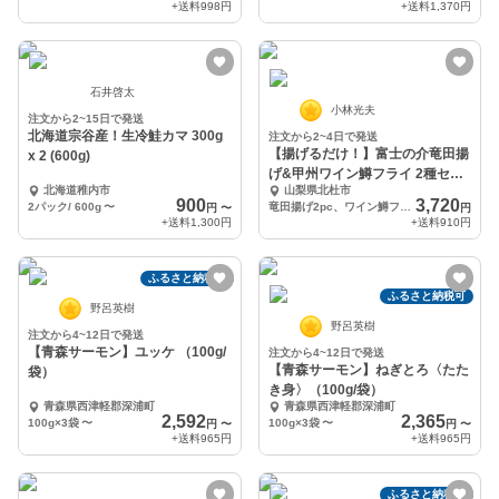
+送料
998円
+送料
1,370円
石井啓太
小林光夫
注文から2~15日で発送
北海道宗谷産！生冷鮭カマ 300g
注文から2~4日で発送
【揚げるだけ！】富士の介竜田揚
x 2 (600g)
げ&甲州ワイン鱒フライ 2種セッ
北海道稚内市
山梨県北杜市
ト
900
3,720
2パック/ 600g
〜
竜田揚げ2pc、ワイン鱒フライ2pc(計4p)
円
〜
円
+送料
1,300円
+送料
910円
ふるさと納税可
ふるさと納税可
野呂英樹
野呂英樹
注文から4~12日で発送
【青森サーモン】ユッケ （100g/
注文から4~12日で発送
【青森サーモン】ねぎとろ〈たた
袋）
き身〉（100g/袋）
青森県西津軽郡深浦町
青森県西津軽郡深浦町
2,592
2,365
100g×3袋
〜
100g×3袋
〜
円
〜
円
〜
+送料
965円
+送料
965円
ふるさと納税可