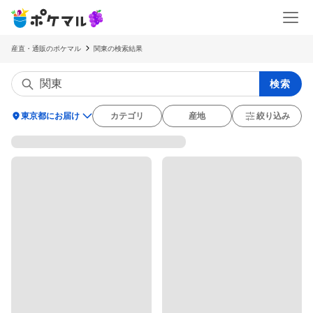
産直・通販のポケマル
関東の検索結果
検索
location_on
東京都にお届け
カテゴリ
産地
絞り込み