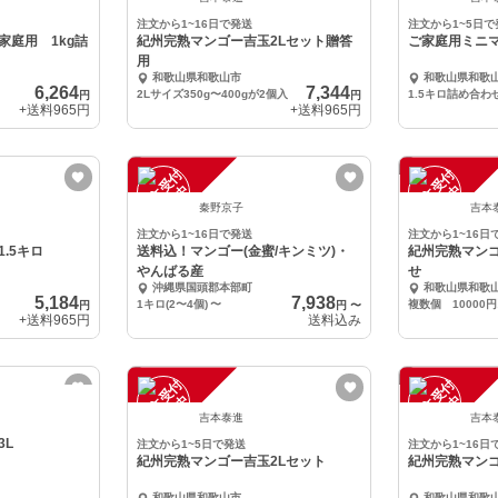
注文から1~16日で発送
注文から1~5日で
家庭用 1kg詰
紀州完熟マンゴー吉玉2Lセット贈答
ご家庭用ミニマ
用
和歌山県和歌山市
和歌山県和歌
6,264
7,344
2Lサイズ350g〜400gが2個入
1.5キロ詰め合わ
円
円
+送料
965円
+送料
965円
注
文
受
付
停
止
注
文
受
付
停
止
中
中
秦野京子
吉本
注文から1~16日で発送
注文から1~16日
.5キロ
送料込！マンゴー(金蜜/キンミツ)・
紀州完熟マンゴ
やんばる産
せ
沖縄県国頭郡本部町
和歌山県和歌
5,184
7,938
1キロ(2〜4個)
〜
複数個 10000
円
円
〜
+送料
965円
送料込み
注
文
受
付
停
止
注
文
受
付
停
止
中
中
吉本泰進
吉本
3L
注文から1~5日で発送
注文から1~16日
紀州完熟マンゴー吉玉2Lセット
紀州完熟マン
和歌山県和歌山市
和歌山県和歌