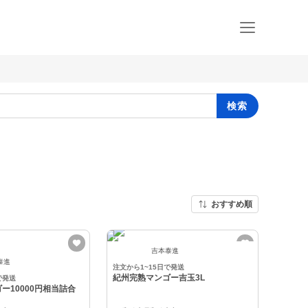
検索
おすすめ順
吉本泰進
泰進
注文から1~15日で発送
紀州完熟マンゴー吉玉3L
で発送
ー10000円相当詰合