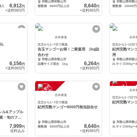
和歌山県和歌山市
和歌山県和歌
6,912
8,640
個入
複数個 8000円以上分
複数個 10000
円
円
+送料
965円
+送料
965円
吉本泰進
吉本
5L
注文から1~7日で発送
注文から1~15日
吉玉マンゴーお得！ご家庭用 1kg詰
紀州完熟マンゴ
合わせ
用
和歌山県和歌山市
和歌山県和歌
6,156
6,264
品種サイズ混合 1kg
2Lサイズ350g〜
円
円
+送料
965円
+送料
965円
注
文
受
付
停
止
注
文
受
付
停
止
中
中
吉本
吉本泰進
注文から1~7日で
紀州完熟マンゴ
注文から1~7日で発送
紀州完熟マンゴー8000円相当詰合せ
レル&アップル
産・旬のフル
和歌山県和歌山市
和歌山県和歌
7,999
8,640
複数個 8000円以上分
3Lサイズ400g〜4
円
円
送料込み
+送料
965円