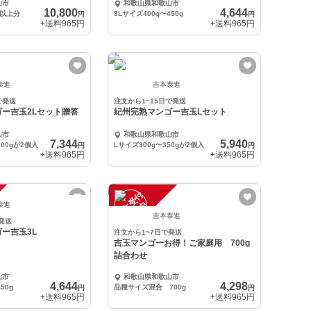
山市
和歌山県和歌山市
10,800
4,644
円以上分
3Lサイズ400g〜450g
円
円
+送料
965円
+送料
965円
泰進
吉本泰進
で発送
注文から1~15日で発送
ー吉玉2Lセット贈答
紀州完熟マンゴー吉玉Lセット
山市
和歌山県和歌山市
7,344
5,940
400gが2個入
Lサイズ300g〜350gが2個入
円
円
+送料
965円
+送料
965円
注
文
受
付
停
止
中
泰進
吉本泰進
発送
ー吉玉3L
注文から1~7日で発送
吉玉マンゴーお得！ご家庭用 700g
詰合わせ
山市
和歌山県和歌山市
4,644
4,298
50g
品種サイズ混合 700g
円
円
+送料
965円
+送料
965円