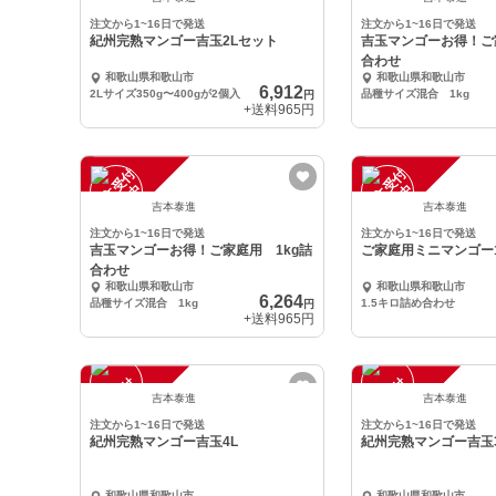
注文から1~16日で発送
注文から1~16日で発送
紀州完熟マンゴー吉玉2Lセット
吉玉マンゴーお得！ご
合わせ
和歌山県和歌山市
和歌山県和歌山市
6,912
2Lサイズ350g〜400gが2個入
品種サイズ混合 1kg
円
+送料
965円
注
文
受
付
停
止
注
文
受
付
停
止
中
中
吉本泰進
吉本泰進
注文から1~16日で発送
注文から1~16日で発送
吉玉マンゴーお得！ご家庭用 1kg詰
ご家庭用ミニマンゴー1
合わせ
和歌山県和歌山市
和歌山県和歌山市
6,264
品種サイズ混合 1kg
1.5キロ詰め合わせ
円
+送料
965円
注
文
受
付
停
止
注
文
受
付
停
止
中
中
吉本泰進
吉本泰進
注文から1~16日で発送
注文から1~16日で発送
紀州完熟マンゴー吉玉4L
紀州完熟マンゴー吉玉
和歌山県和歌山市
和歌山県和歌山市