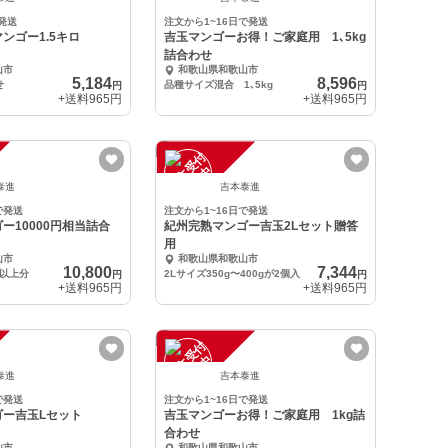
発送
注文から1~16日で発送
ンゴー1.5キロ
吉玉マンゴーお得！ご家庭用 1､5kg
詰合わせ
山市
和歌山県和歌山市
5,184
8,596
せ
品種サイズ混合 1､5kg
円
円
+送料
965円
+送料
965円
注
文
受
付
停
止
中
泰進
吉本泰進
で発送
注文から1~16日で発送
ー10000円相当詰合
紀州完熟マンゴー吉玉2Lセット贈答
用
山市
和歌山県和歌山市
10,800
7,344
円以上分
2Lサイズ350g〜400gが2個入
円
円
+送料
965円
+送料
965円
注
文
受
付
停
止
中
泰進
吉本泰進
で発送
注文から1~16日で発送
ゴー吉玉Lセット
吉玉マンゴーお得！ご家庭用 1kg詰
合わせ
山市
和歌山県和歌山市