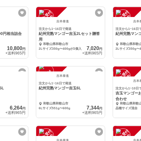
注
文
受
付
停
止
注
文
受
付
停
止
中
中
吉本泰進
吉本
注文から1~16日で発送
注文から1~16日
00円相当詰合
紀州完熟マンゴー吉玉2Lセット贈答
紀州完熟マンゴ
用
和歌山県和歌山市
和歌山県和歌
10,800
7,020
2Lサイズ350g〜400gが2個入
2Lサイズ350g〜
円
円
+送料
965円
+送料
965円
注
文
受
付
停
止
注
文
受
付
停
止
中
中
吉本泰進
吉本
注文から1~16日で発送
5L
紀州完熟マンゴー吉玉6L
注文から1~10日
吉玉マンゴーお
合わせ
和歌山県和歌山市
和歌山県和歌
6,264
7,344
6Lサイズ551g〜600g
品種サイズ混合 1
円
円
+送料
965円
+送料
965円
注
文
受
付
停
止
注
文
受
付
停
止
中
中
吉本泰進
吉本