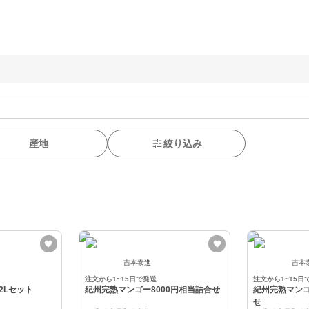
産地
絞り込み
吉本泰進
吉本
注文から1~15日で発送
注文から1~15日
2Lセット
紀州完熟マンゴー8000円相当詰合せ
紀州完熟マンゴ
せ