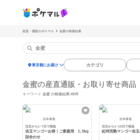
産直・通販のポケマル
金蜜の検索結果
location_on
カテゴリ
東京都にお届け
金蜜の産直通販・お取り寄せ商品
キーワード
金蜜
の検索結果:46件
吉本泰進
吉本泰進
注文から1~7日で発送
注文から1~15日で発送
吉玉マンゴーお得！ご家庭用 1､5kg
紀州完熟マンゴー吉玉
詰合わせ