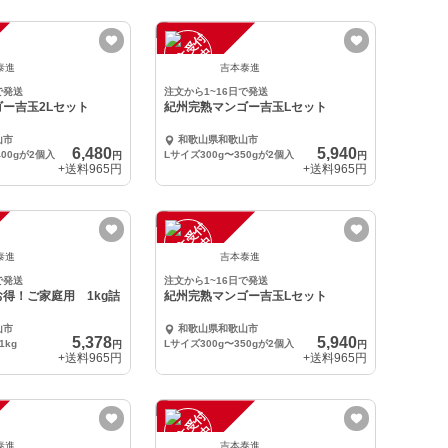
注
文
受
付
停
止
中
泰進
吉本泰進
で発送
注文から1~16日で発送
ー吉玉2Lセット
紀州完熟マンゴー吉玉Lセット
山市
和歌山県和歌山市
6,480
5,940
400gが2個入
Lサイズ300g〜350gが2個入
円
円
+送料
965円
+送料
965円
注
文
受
付
停
止
中
泰進
吉本泰進
で発送
注文から1~16日で発送
得！ご家庭用 1kg詰
紀州完熟マンゴー吉玉Lセット
山市
和歌山県和歌山市
5,378
5,940
kg
Lサイズ300g〜350gが2個入
円
円
+送料
965円
+送料
965円
注
文
受
付
停
止
中
泰進
吉本泰進