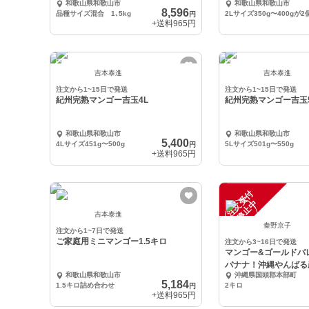
和歌山県和歌山市
和歌山県和歌山市
8,596
品種サイズ混合 1､5kg
2Lサイズ350g〜400gが2
円
+送料
965円
吉本泰進
吉本泰進
注文から1~15日で発送
注文から1~15日で発送
紀州完熟マンゴー吉玉4L
紀州完熟マンゴー吉玉
和歌山県和歌山市
和歌山県和歌山市
5,400
4Lサイズ451g〜500g
5Lサイズ501g〜550g
円
+送料
965円
注
文
受
付
停
止
中
吉本泰進
秦野京子
注文から1~7日で発送
ご家庭用ミニマンゴー1.5キロ
注文から3~16日で発送
マンゴー&ゴールドバ
バナナ！沖縄やんばる
和歌山県和歌山市
沖縄県国頭郡本部町
ーツセット♬
5,184
1.5キロ詰め合わせ
2キロ
円
+送料
965円