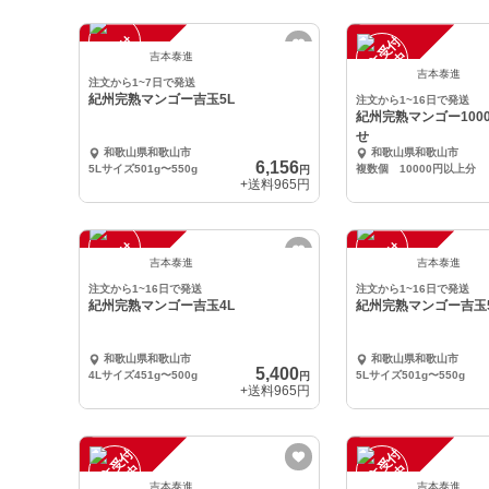
注
文
受
付
停
止
注
文
受
付
停
止
中
中
吉本泰進
吉本泰進
注文から1~7日で発送
紀州完熟マンゴー吉玉5L
注文から1~16日で発送
紀州完熟マンゴー100
せ
和歌山県和歌山市
和歌山県和歌山市
6,156
5Lサイズ501g〜550g
複数個 10000円以上分
円
+送料
965円
注
文
受
付
停
止
注
文
受
付
停
止
中
中
吉本泰進
吉本泰進
注文から1~16日で発送
注文から1~16日で発送
紀州完熟マンゴー吉玉4L
紀州完熟マンゴー吉玉
和歌山県和歌山市
和歌山県和歌山市
5,400
4Lサイズ451g〜500g
5Lサイズ501g〜550g
円
+送料
965円
注
文
受
付
停
止
注
文
受
付
停
止
中
中
吉本泰進
吉本泰進