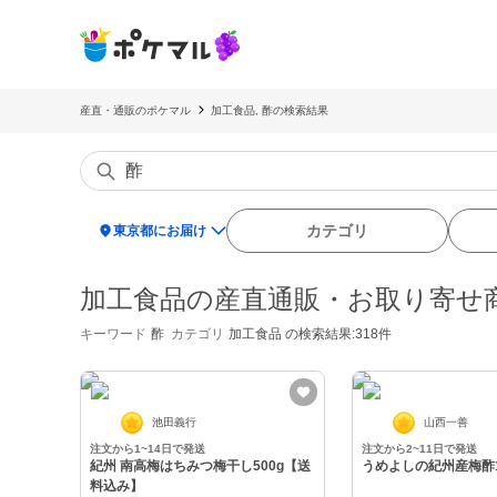
産直・通販のポケマル
加工食品, 酢の検索結果
location_on
カテゴリ
東京都にお届け
加工食品の産直通販・お取り寄せ
キーワード
酢
カテゴリ
加工食品
の検索結果:318件
池田義行
山西一善
注文から1~14日で発送
注文から2~11日で発送
紀州 南高梅はちみつ梅干し500g【送
うめよしの紀州産梅酢1
料込み】