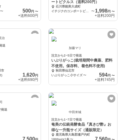
ートピクルス（送料200円）
市
石川県能美大成町
500
1,998
〜
イチジクのコンポートピクルス×2 りんごとビーツのピクルス×2
〜
円
〜
円
〜
+送料
600円
+送料
200円
英治
発送
加藤マリ
注文から2~5日で発送
いぶりがっこ(栽培期間中農薬、肥料
不使用。保存料、着色料不使用)
原市
秋田県仙北市
1,620
594
2)
いぶりがっこ小サイズ
〜
円
円
〜
+送料
690円
+送料
745円
 司
で発送
中田米城
注文から1~7日で発送
奄美の伝統発酵食品『真きび酢』お
得な一升瓶サイズ（通販限定）
鹿児島県大島郡瀬戸内町
7,500
7,560
1800ml×1本
〜
円
円
〜