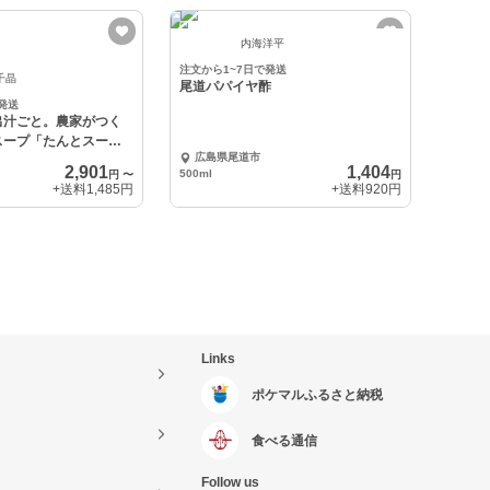
内海洋平
注文から1~7日で発送
千晶
尾道パパイヤ酢
発送
出汁ごと。農家がつく
スープ「たんとスー
広島県尾道市
2,901
1,404
500ml
円
〜
円
+送料
1,485円
+送料
920円
Links
ポケマルふるさと納税
食べる通信
Follow us