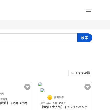
検索
おすすめ順
夕美
西田栄喜
日で発送
別栽培】うめ酢（白梅
注文から4~14日で発送
【復活！大人気】イチジクのコンポ