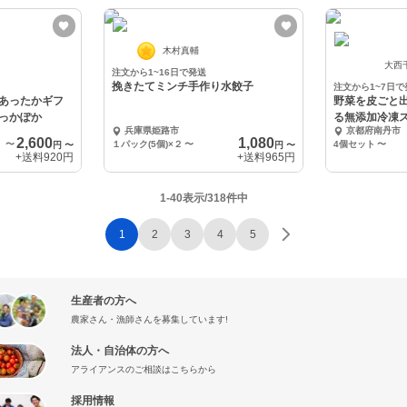
木村真輔
大西
注文から1~16日で発送
挽きたてミンチ手作り水餃子
注文から1~7日で
あったかギフ
野菜を皮ごと
っかぽか
る無添加冷凍
兵庫県姫路市
京都府南丹市
プ」セット
2,600
1,080
〜
１パック(5個)×２
〜
4個セット
〜
円
〜
円
〜
+送料
920円
+送料
965円
1-40表示/318件中
1
2
3
4
5
生産者の方へ
農家さん・漁師さんを募集しています!
法人・自治体の方へ
アライアンスのご相談はこちらから
採用情報