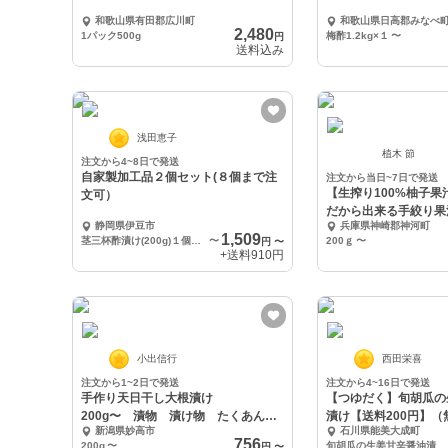
和歌山県有田郡広川町
和歌山県日高郡みなべ
2,480
1パック500g
梅酢1.2kg×１
〜
円
送料込み
浅田恵子
植木 節
注文から4~8日で発送
自家製加工品２個セット(８個まで注
注文から当日~7日で発送
【生搾り100%柚子
文可）
だから出来る手絞り果
静岡県伊豆市
兵庫県神崎郡神河町
苦味がありま
1,509
茎三杯酢漬け(200g)１個・茎しょうゆ漬け(200g)
〜
200ｇ
〜
円
〜
+送料
910円
小出信行
西田栄喜
注文から1~2日で発送
注文から4~16日で発送
手作り天日干し大根漬け
【つゆだく】旬胡瓜の
200g〜 漬物 漬け物 たくあん
漬け【送料200円】（
新潟県妙高市
石川県能美大成町
沢庵
756
200g
〜
旬胡瓜の生姜甘辛醤油漬け150ｇ×4
円
〜