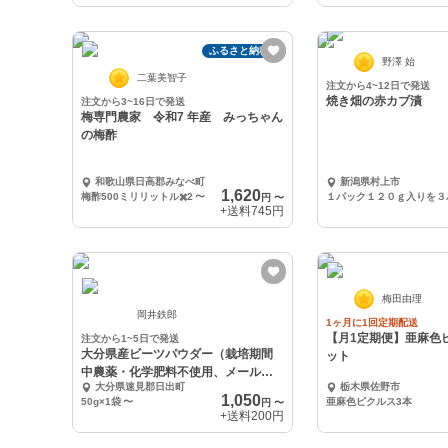
ふるさと納税可
野澤 始
二葉美智子
注文から4~12日で発送
焼き畑の赤カブ漬
注文から3~16日で発送
梅専門農家 令和7 年産 みっちゃん
の梅酢
和歌山県日高郡みなべ町
新潟県村上市
1,620
梅酢500ミリリットル✖️2
〜
１パック１２０ｇ入りを３
円
〜
+送料
745円
梅田由理
岡井鉄郎
1ヶ月に1回定期配送
【月1定期便】亜麻色
注文から1~5日で発送
大分県産ビーツパウダー（栽培期間
ット
中農薬・化学肥料不使用、メール便
大分県速見郡日出町
栃木県佐野市
発送）
1,050
50g×1袋
〜
亜麻色ピクルス3本
円
〜
+送料
200円