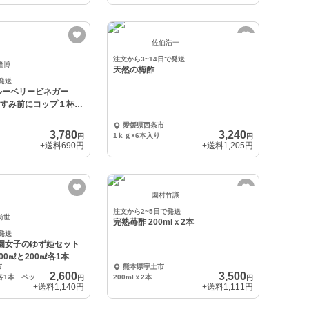
佐伯浩一
注文から3~14日で発送
隆博
天然の梅酢
発送
ルーベリービネガー
おやすみ前にコップ１杯
愛媛県西条市
3,780
3,240
1ｋｇ×6本入り
円
円
+送料
690円
+送料
1,205円
園村竹識
注文から2~5日で発送
尚世
完熟苺酢 200mlｘ2本
発送
農園女子のゆず姫セット
0㎖と200㎖各1本
市
熊本県宇土市
2,600
3,500
500㎖・200㎖ 各1本 ペットボトル
200mlｘ2本
円
円
+送料
1,140円
+送料
1,111円