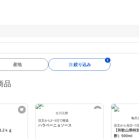
産地
絞り込み
商品
古川元輝
亀田
注文から2~3日で発送
ハラペーニョソース
注文から当日~7
.2ｋｇ
【和歌山県特
酢）500ml