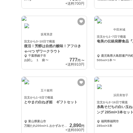
+送料
700円
中田米城
坂尾英彦
注文から1~7日で発送
奄美の伝統発酵食品『
注文から3~10日で発送
復活！芳醇は自然の酸味！アフロき
ゃべつ ザワークラウト
千葉県銚子市
鹿児島県大島郡瀬戸内
777
お試し １ 袋
〜
500ml×1本
〜
円
〜
+送料
910円
五十嵐明
浜田美智子
注文から1~5日で発送
とやまの白ねぎ姫 ギフトセット
注文から3~16日で発送
糸島そだちの白い玉ね
ング 285ml×3本セ
富山県富山市
福岡県福岡市
2,890
万能たれ200ml×1.おかずみそ140g×2,ぽんdeドレ200ml×1
285ml×3本
円
+送料
690円