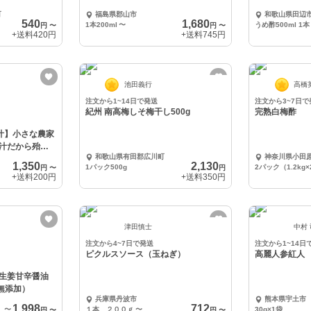
町
福島県郡山市
和歌山県田辺
540
1,680
1本200ml
〜
うめ酢500ml 1本
円
〜
円
〜
+送料
420円
+送料
745円
池田義行
高橋
注文から1~14日で発送
注文から3~7日で
紀州 南高梅しそ梅干し500g
完熟白梅酢
果汁】小さな農家
汁だから殆ど
和歌山県有田郡広川町
神奈川県小田
1,350
2,130
1パック500g
2パック（1.2kg×
円
〜
円
+送料
200円
+送料
350円
津田慎士
中村
注文から4~7日で発送
注文から1~14日
ピクルスソース（玉ねぎ）
高麗人参紅人
生姜甘辛醤油
無添加）
兵庫県丹波市
熊本県宇土市
1,998
712
〜
１本 ２００ｇ
〜
30g×1袋
円
〜
円
〜