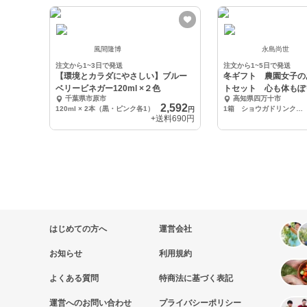
風間隆博
永島尚世
注文から1~3日で発送
注文から1~5日で発送
【環境とカラダにやさしい】ブルー
冬ギフト 農園女子の
ベリービネガー120ml ×２色
トセット 心も体もぽ
千葉県市原市
高知県四万十市
2,592
120ml × 2本（黒・ピンク各1）
1箱 ショウガドリンクの素 150g ゆず果汁200ml ゆず皮パウダー3〜5g 各1
円
+送料
690円
はじめての方へ
運営会社
お知らせ
利用規約
よくある質問
特商法に基づく表記
運営へのお問い合わせ
プライバシーポリシー