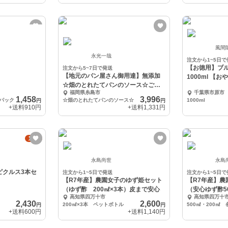
風間
永光一哉
注文から1~5日で
【お徳用】ブ
注文から5~7日で発送
【地元のパン屋さん御用達】無添加
1000ml 【
☆畑のとれたてパンのソース☆ご贈
50日分】
福岡県糸島市
千葉県市原市
答にもオススメ！
1,458
3,996
パック
☆畑のとれたてパンのソース☆
1000ml
円
円
+送料
910円
+送料
1,331円
定期
永島尚世
永島
ピクルス3本セ
注文から1~5日で発送
注文から1~5日で
【R7年産】農園女子のゆず姫セット
【R7年産】
（ゆず酢 200㎖×3本）皮まで安心
（安心ゆず酢50
高知県四万十市
高知県四万十
2,430
2,600
200㎖×3本 ペットボトル
円
円
+送料
600円
+送料
1,140円