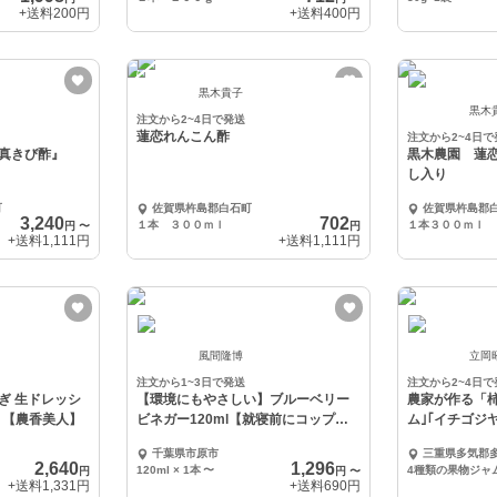
+送料
200円
+送料
400円
黒木貴子
黒木
注文から2~4日で発送
蓮恋れんこん酢
注文から2~4日で
真きび酢』
黒木農園 蓮
し入り
町
佐賀県杵島郡白石町
佐賀県杵島郡
3,240
702
１本 ３００ｍｌ
１本３００ｍｌ
円
〜
円
+送料
1,111円
+送料
1,111円
風間隆博
立岡
注文から1~3日で発送
注文から2~4日で
ぎ 生ドレッシ
【環境にもやさしい】ブルーベリー
農家が作る「
ット【農香美人】
ビネガー120ml【就寝前にコップ１
ム｣｢イチゴジ
杯6日分】
千葉県市原市
三重県多気郡
2,640
1,296
120ml × 1本
〜
4種類の果物ジャ
円
円
〜
+送料
1,331円
+送料
690円