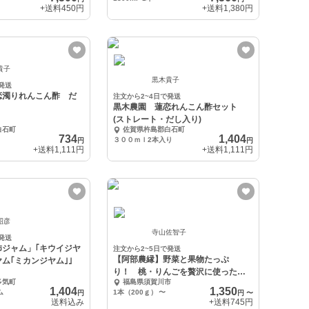
+送料
450円
+送料
1,380円
貴子
黒木貴子
発送
恋濁りれんこん酢 だ
注文から2~4日で発送
黒木農園 蓮恋れんこん酢セット
(ストレート・だし入り)
白石町
佐賀県杵島郡白石町
734
1,404
３００ｍｌ2本入り
円
円
+送料
1,111円
+送料
1,111円
昭彦
寺山佐智子
発送
柿ジャム」｢キウイジヤ
注文から2~5日で発送
【阿部農縁】野菜と果物たっぷ
ヤム｢ミカンジヤム｣｣
り！ 桃・りんごを贅沢に使った食
多気町
福島県須賀川市
べるタレ ドレッシン
1,404
1,350
ム
1本（200ｇ）
〜
円
円
〜
送料込み
+送料
745円