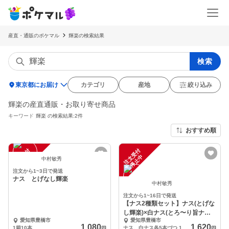
産直・通販のポケマル
輝楽の検索結果
検索
location_on
東京都にお届け
カテゴリ
産地
絞り込み
輝楽の産直通販・お取り寄せ商品
キーワード
輝楽
の検索結果:2件
おすすめ順
注
文
受
付
停
止
注
文
受
付
停
止
中
中
中村敏秀
注文から1~3日で発送
ナス とげなし輝楽
中村敏秀
注文から1~16日で発送
【ナス2種類セット】ナス(とげな
し輝楽)×白ナス(とろ〜り旨ナス)
愛知県豊橋市
愛知県豊橋市
各5本入り
1,080
1,620
1箱10本
ナス、白ナス各5本づつ 1箱10本入り
円
円