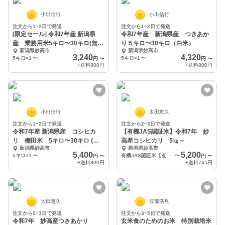
小出信行
小出信行
注文から1~2日で発送
注文から1~2日で発送
[限定セール] 令和7年産 新潟県
令和7年産 新潟県産 つきあか
産 業務用米5キロ〜30キロ(無洗
り５キロ〜30キロ（白米）
新潟県妙高市
新潟県妙高市
米)
3,240
4,320
5キロ×1
〜
5キロ×1
〜
円
〜
円
〜
+送料
800円
+送料
800円
小出信行
太田恵久
注文から1~2日で発送
注文から2~3日で発送
令和7年産 新潟県産 コシヒカ
【有機JAS認証米】令和7年 妙
リ 棚田米 5キロ〜30キロ (白
高産コシヒカリ 5㎏～
新潟県妙高市
新潟県妙高市
米)
5,400
5,200
5キロ×1
〜
有機JAS認証米【玄米】5㎏
〜
円
〜
円
〜
+送料
800円
+送料
745円
太田恵久
渡部浩見
注文から2~3日で発送
注文から3~5日で発送
令和7年 妙高産つきあかり
玄米食のためのお米 特別栽培米