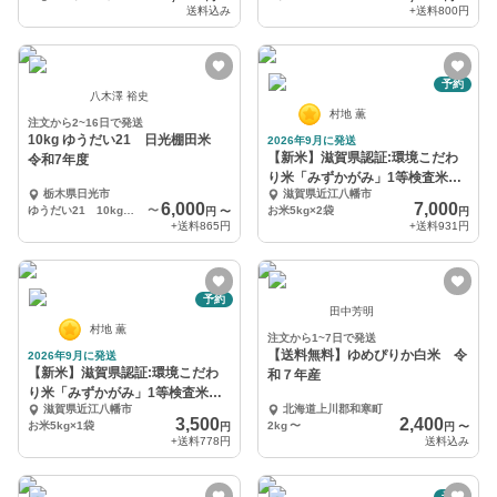
送料込み
+送料
800円
予約
八木澤 裕史
村地 薫
注文から2~16日で発送
10kg ゆうだい21 日光棚田米
2026年9月に発送
【新米】滋賀県認証:環境こだわ
令和7年度
り米「みずかがみ」1等検査米
栃木県日光市
滋賀県近江八幡市
10kg
6,000
7,000
ゆうだい21 10kg玄米 1袋
〜
お米5kg×2袋
円
〜
円
+送料
865円
+送料
931円
予約
田中芳明
村地 薫
注文から1~7日で発送
【送料無料】ゆめぴりか白米 令
2026年9月に発送
【新米】滋賀県認証:環境こだわ
和７年産
り米「みずかがみ」1等検査米
滋賀県近江八幡市
北海道上川郡和寒町
5kg
3,500
2,400
お米5kg×1袋
2kg
〜
円
円
〜
+送料
778円
送料込み
予約