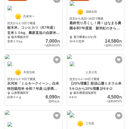
花崎圭助
氏家幸一
注文から当日~16日で発送
最終売り尽くし！得！はなまる農
注文から1~3日で発送
栃木米、コシヒカリ（R7年産）
園令和7年度産 新米虹のきらめ
玄米１０kg、農家直送の自家米、
き 玄米30
栃木県栃木市
香川県東かがわ市
精米無料サービス
7,000
14,580
玄米１０kg
30キロ玄米
円
円
+送料
865円
+送料
2,000円
木賀佳南
人見公也
注文から1~5日で発送
注文から1~10日で発送
氷河米「ミルキークイーン」白米
【20%増量】那須山麓ミネラル米
特別栽培米 令和７年産 山形県庄
5キロから20%増量 計6キロ
山形県酒田市
栃木県那須塩原市
内産
6,090
4,500
白米５ｋｇ
6キロ
円
円
送料込み
+送料
865円
三宅葵