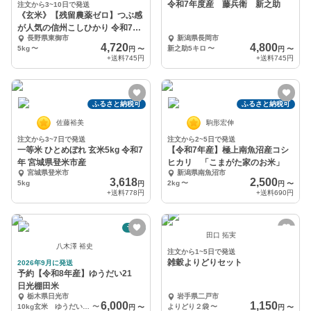
令和7年度産 藤兵衛 新之助
注文から3~10日で発送
《玄米》【残留農薬ゼロ】つぶ感
が人気の信州こしひかり 令和7年
長野県東御市
新潟県長岡市
産
4,720
4,800
5kg
〜
新之助5キロ
〜
円
〜
円
〜
+送料
745円
+送料
745円
ふるさと納税可
ふるさと納税可
佐藤裕美
駒形宏伸
注文から3~7日で発送
注文から2~5日で発送
一等米 ひとめぼれ 玄米5kg 令和7
【令和7年産】極上南魚沼産コシ
年 宮城県登米市産
ヒカリ 「こまがた家のお米」
宮城県登米市
新潟県南魚沼市
3,618
2,500
5kg
2kg
〜
円
円
〜
+送料
778円
+送料
690円
予約
田口 拓実
八木澤 裕史
注文から1~5日で発送
雑穀よりどりセット
2026年9月に発送
予約【令和8年産】ゆうだい21
日光棚田米
栃木県日光市
岩手県二戸市
6,000
1,150
10kg玄米 ゆうだい21
〜
よりどり２袋
〜
円
〜
円
〜