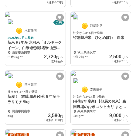
+送料
865円
+送料
745円
予約
渡部浩見
木賀佳南
注文から3~5日で発送
特別栽培米 ひとめぼれ 白米
2026年10月に発送
新米 R8年産 氷河米「ミルキーク
イーン」白米 特別栽培米 山形県
山形県酒田市
秋田県湯沢市
庄内産
2,720
2,500
白米2kg
〜
1袋２㎏
〜
円
〜
円
〜
送料込み
+送料
745円
岡本邦宏
森田慎平
注文から1~7日で発送
新麦！（岡山県産)令和８年産キ
注文から3~14日で発送
[令和7年度産] 【但馬のお米】森
ラリモチ 5kg
田農場のお米 コシヒカリ まとめ
岡山県岡山市
兵庫県朝来市
買いサイズ
3,580
9,000
5kg
10kg
〜
円
円
〜
+送料
1,150円
+送料
700円
終了まで7日
終了まで3日