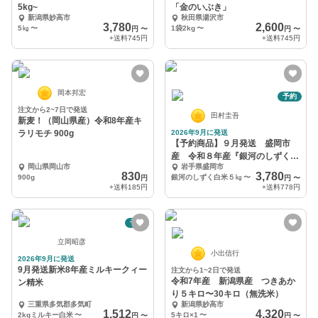
5kg~
「金のいぶき」
新潟県妙高市
秋田県湯沢市
3,780
2,600
5㎏
〜
1袋2kg
〜
円
〜
円
〜
+送料
745円
+送料
745円
岡本邦宏
予約
注文から2~7日で発送
田村圭吾
新麦！（岡山県産）令和8年産キ
ラリモチ 900g
2026年9月に発送
【予約商品】９月発送 盛岡市
産 令和８年産『銀河のしずく』
岡山県岡山市
岩手県盛岡市
白米５〜１０㎏
830
3,780
900g
銀河のしずく白米５㎏
〜
円
円
〜
+送料
185円
+送料
778円
予約
立岡昭彦
小出信行
2026年9月に発送
9月発送新米8年産ミルキークィー
注文から1~2日で発送
令和7年産 新潟県産 つきあか
ン精米
り５キロ〜30キロ（無洗米）
三重県多気郡多気町
新潟県妙高市
1,512
4,320
2kgミルキー白米
〜
5キロ×1
〜
円
〜
円
〜