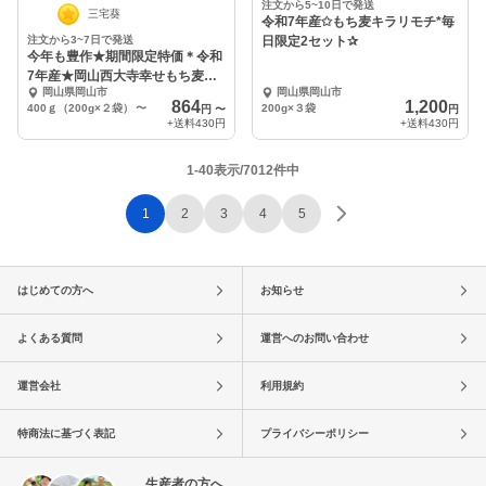
注文から5~10日で発送
三宅葵
令和7年産✩もち麦キラリモチ*毎
注文から3~7日で発送
日限定2セット✰︎
今年も豊作★期間限定特価＊令和
7年産★岡山西大寺幸せもち麦
岡山県岡山市
岡山県岡山市
（キラリモチ）
864
1,200
400ｇ（200g×２袋）
〜
200g×３袋
円
〜
円
+送料
430円
+送料
430円
1-40表示/7012件中
1
2
3
4
5
はじめての方へ
お知らせ
よくある質問
運営へのお問い合わせ
運営会社
利用規約
特商法に基づく表記
プライバシーポリシー
生産者の方へ