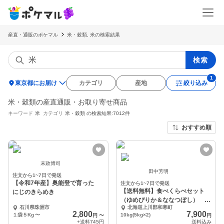
産直・通販のポケマル
米・穀類, 米の検索結果
検索
location_on
東京都にお届け
カテゴリ
産地
絞り込み
米・穀類の産直通販・お取り寄せ商品
キーワード
米
カテゴリ
米・穀類
の検索結果:7012件
おすすめ順
末政博司
田中芳明
注文から1~7日で発送
【令和7年産】奥能登で育った
注文から1~7日で発送
【送料無料】食べくらべセット
にじのきらめき
（ゆめぴりか＆ななつぼし） 令
石川県珠洲市
北海道上川郡和寒町
和7年産
2,800
7,900
１袋５Kg
〜
10kg(5kg×2)
円
〜
円
+送料
745円
送料込み