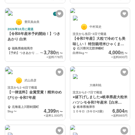
予約
豊田真由美
中村篤史
2026年10月に発送
【令和8年産米予約開始！】つき
注文から当日~3日で発送
【令和7年産】大粒で冷めても美
あかり 白米
味しい！ 特別栽培米ひゃくまん
福島県南相馬市
石川県河北郡津幡町
穀 石川県産
3,780
4,000
【予約】つきあかり 5kg
〜
白米5kg
〜
円
〜
円
〜
+送料
778円
+送料
800円
武山昌彦
大橋利暁
注文から1~6日で発送
【一律送料】金賞受賞！精米ゆめ
注文から2~7日で発送
⭐︎値下げしました⭐︎岐阜県産大粒米
ぴりか 令和7年産
ハツシモ令和7年産米【白米
北海道上川郡剣淵町
岐阜県海津市
10kg】
4,399
6,804
5kg
〜
１０キロ（5キロ×2袋）
円
〜
円
+送料
1,000円
+送料
865円