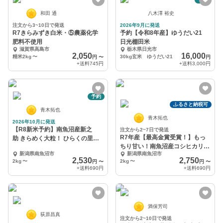
和田 通
八木澤 裕史
注文から3~10日で発送
2026年9月に発送
R7きらみずき白米・⑤農薬化学
予約【令和8年産】ゆうだい21
肥料不使用
日光棚田米
滋賀県高島市
栃木県日光市
2,050
16,000
精米2kg
〜
30kg玄米 ゆうだい21
円
〜
円
+送料
745円
+送料
3,000円
予約
ふるさと納税可
青木拓也
青木拓也
2026年10月に発送
【R8新米予約】南魚沼産新之
注文から2~7日で発送
R7年産【最高金賞受賞！】もっ
助 きらめく大粒！ ひらくの里フ
ちり甘い！南魚沼産コシヒカリ
ァーム
新潟県南魚沼市
新潟県南魚沼市
ひらくの里ファーム
2,530
2,750
2kg
〜
2kg
〜
円
〜
円
〜
+送料
690円
+送料
690円
満保芳司
荻原昌真
注文から2~10日で発送