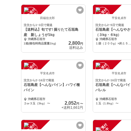
注
文
受
付
停
止
注
文
受
付
停
止
中
中
田福信太郎
平安名貞市
注文から1~3日で発送
注文から2~5日で発送
【送料込】旬です! 掘りたて石垣島
石垣島産【へんなやさ
産 新しょうが1kg
（３kg・６kg）
沖縄県石垣市
沖縄県石垣市
2,800
1箱(梱包時商品重量1kg)
１袋（２００g）×約１５袋分
円
送料込み
注
文
受
付
停
止
注
文
受
付
停
止
中
中
平安名貞市
平安名貞市
注文から2~16日で発送
注文から2~16日で発送
石垣島産【へんなパイン】ハワイ種
石垣島産【へんなパイ
パイン
バレル
沖縄県石垣市
沖縄県石垣市
2,052
２or３玉（3kg）
〜
１玉（1.8kg）
〜
円
〜
+送料
1,661円
注
文
受
付
停
止
注
文
受
付
停
止