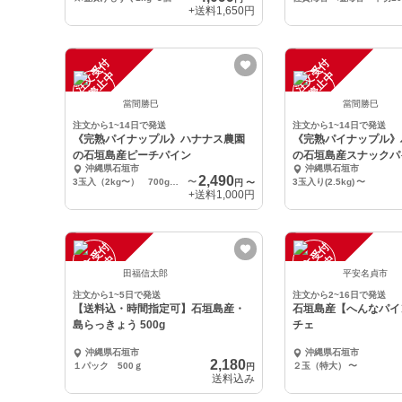
+送料
1,650円
注
文
受
付
停
止
注
文
受
付
停
止
中
中
當間勝巳
當間勝巳
注文から1~14日で発送
注文から1~14日で発送
《完熟パイナップル》ハナナス農園
《完熟パイナップル》
の石垣島産ピーチパイン
の石垣島産スナック
沖縄県石垣市
沖縄県石垣市
2,490
3玉入（2kg〜） 700g～900g/玉
〜
3玉入り(2.5kg)
〜
円
〜
+送料
1,000円
注
文
受
付
停
止
注
文
受
付
停
止
中
中
田福信太郎
平安名貞市
注文から1~5日で発送
注文から2~16日で発送
【送料込・時間指定可】石垣島産・
石垣島産【へんなパイ
島らっきょう 500g
チェ
沖縄県石垣市
沖縄県石垣市
2,180
１パック 500ｇ
２玉（特大）
〜
円
送料込み