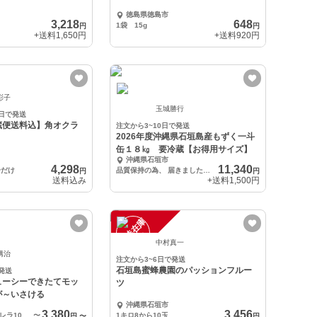
徳島県徳島市
3,218
648
1袋 15g
円
円
+送料
1,650円
+送料
920円
彩子
玉城勝行
6日で発送
蔵便送料込】角オクラ
注文から3~10日で発送
2026年度沖縄県石垣島産もずく一斗
缶１８㎏ 要冷蔵【お得用サイズ】
沖縄県石垣市
4,298
11,340
分だけ
品質保持の為、 届きましたら小分けして冷蔵又は冷凍で保存してください。
円
円
送料込み
+送料
1,500円
一
在
庫
切
時
れ
中村真一
構治
注文から3~6日で発送
石垣島蜜蜂農園のパッションフルー
発送
ューシーできたてモッ
ツ
が～いさける
沖縄県石垣市
3,380
3,456
できたてモッツァレラ100g×2個、できたてさけるチーズ110g×2本
〜
1キロ8から10玉
円
〜
円