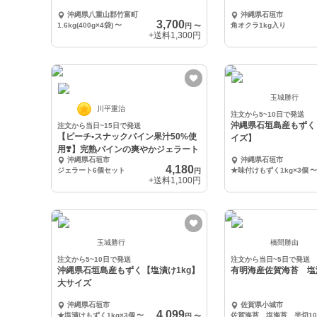
沖縄県八重山郡竹富町
沖縄県石垣市
3,700
1.6kg(400g×4袋)
〜
角オクラ1kg入り
円
〜
+送料
1,300円
玉城勝行
川平重治
注文から5~10日で発送
沖縄県石垣島産もずく
注文から当日~15日で発送
【ピーチ•スナックパイン果汁50%使
イズ】
用❣️】完熟パインの爽やかジェラート
沖縄県石垣市
沖縄県石垣市
4,180
ジェラート6個セット
★味付けもずく1kg×3個
〜
円
+送料
1,100円
玉城勝行
橋間勝由
注文から5~10日で発送
注文から当日~5日で発送
沖縄県石垣島産もずく【塩漬け1kg】
有明海産佐賀海苔 塩
大サイズ
沖縄県石垣市
佐賀県小城市
4,099
★塩漬けもずく1kg×3個
〜
円
〜