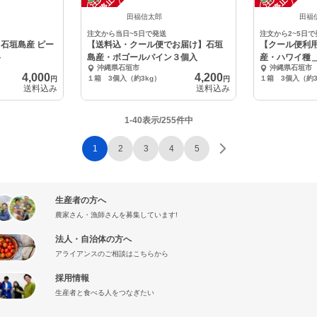
中
中
田福信太郎
田福
注文から当日~5日で発送
注文から2~5日で
石垣島産 ピー
【送料込・クール便でお届け】石垣
【クール便利
料
島産・ボゴールパイン３個入
産・ハワイ種
沖縄県石垣市
沖縄県石垣市
個入
4,000
4,200
１箱 3個入（約3kg）
１箱 3個入（約3
円
円
送料込み
送料込み
1-40表示/255件中
1
2
3
4
5
生産者の方へ
農家さん・漁師さんを募集しています!
法人・自治体の方へ
アライアンスのご相談はこちらから
採用情報
生産者と食べる人をつなぎたい