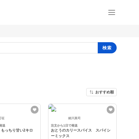
検索
おすすめ順
万征
細川真司
発送
注文から1日で発送
！もっちり甘い2キロ
おとうのカリースパイス スパイシ
ーミックス