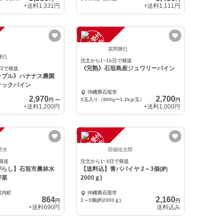
+送料
1,331円
+送料
1,111円
注
文
受
付
停
止
中
當間勝巳
勝巳
注文から1~16日で発送
《完熟》石垣島産ジュワリーパイン
4日で発送
ップル》ハナナス農園
ナックパイン
沖縄県石垣市
2,970
2,700
3玉入り（800g〜1.2kg/玉）
円
〜
円
+送料
1,200円
+送料
1,000円
注
文
受
付
停
止
中
芳夫
田福信太郎
発送
注文から1~3日で発送
がらし】石垣市農林水
【送料込】青パパイヤ 2～3個(約
野菜
2000ｇ)
河内町
沖縄県石垣市
864
2,160
ム
2～3個(約2000ｇ)
円
円
+送料
690円
送料込み