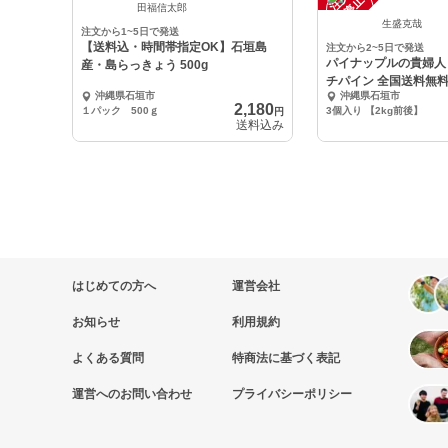
中
中
田福信太郎
生盛克哉
注文から1~5日で発送
【送料込・時間帯指定OK】石垣島
注文から2~5日で発送
パイナップルの貴婦人 
産・島らっきょう 500g
チパイン 全国送料無
沖縄県石垣市
沖縄県石垣市
2,180
１パック 500ｇ
3個入り 【2kg前後】
円
送料込み
はじめての方へ
運営会社
お知らせ
利用規約
よくある質問
特商法に基づく表記
運営へのお問い合わせ
プライバシーポリシー