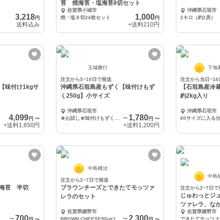
苔 焼海苔・塩海苔8切セット
佐賀県小城市
沖縄県石垣市
3,218
1,000
焼・塩８切24枚セット
2キロ（約2房）
円
円
送料込み
+送料
210円
玉城勝行
下地
注文から5~10日で発送
注文から当日~1
【味付け1kgサ
沖縄県石垣島産もずく【味付けもず
【石垣島産冷
く250g】小サイズ
約2kg入り
沖縄県石垣市
沖縄県石垣市
4,099
1,780
★お試し★味付けもずく250ｇ×3個セット
〜
60サイズに入る
円
〜
円
〜
+送料
1,650円
+送料
1,200円
中島構治
中島
注文から2~7日で発送
海苔 半切
ブラウンチーズとできたてモッツァ
注文から2~7日で
じゅわっとジ
レラのセット
ツァレラ、な
佐賀県嬉野市
佐賀県嬉野市
700
2,300
佐賀海苔 塩海苔 半切10枚 1袋
〜
BROWN CHEESE90g×1個、できたてモッツァレラ100g×1個
〜
円
〜
円
〜