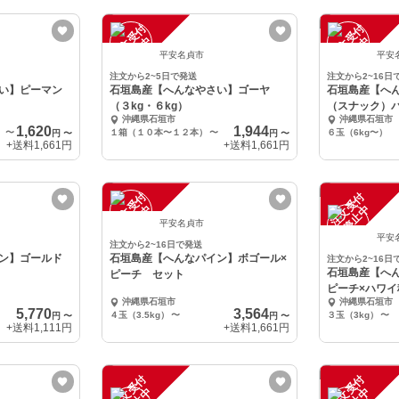
注
文
受
付
停
止
注
文
受
付
停
止
中
中
平安名貞市
平安
注文から2~5日で発送
注文から2~16日
い】ピーマン
石垣島産【へんなやさい】ゴーヤ
石垣島産【へ
（３kg・６kg）
（スナック）
沖縄県石垣市
沖縄県石垣市
1,620
1,944
〜
１箱（１０本〜１２本）
〜
６玉（6kg〜）
円
〜
円
〜
+送料
1,661円
+送料
1,661円
注
文
受
付
停
止
注
文
受
付
停
止
中
中
平安名貞市
平安
注文から2~16日で発送
ン】ゴールド
石垣島産【へんなパイン】ボゴール×
注文から2~16日
石垣島産【へ
ピーチ セット
ピーチ×ハワ
沖縄県石垣市
沖縄県石垣市
5,770
3,564
４玉（3.5kg）
〜
３玉（3kg）
〜
円
〜
円
〜
+送料
1,111円
+送料
1,661円
注
文
受
付
停
止
注
文
受
付
停
止