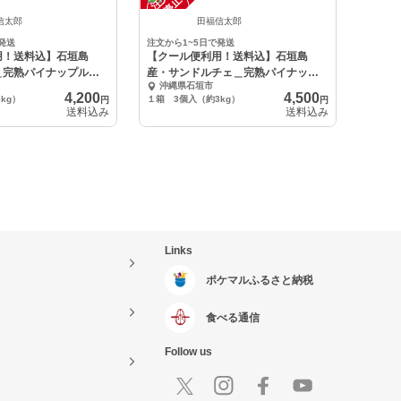
中
信太郎
田福信太郎
発送
注文から1~5日で発送
用！送料込】石垣島
【クール便利用！送料込】石垣島
＿完熟パイナップル３
産・サンドルチェ＿完熟パイナップ
沖縄県石垣市
ル３個入
4,200
4,500
kg）
１箱 3個入（約3kg）
円
円
送料込み
送料込み
Links
ポケマルふるさと納税
食べる通信
Follow us