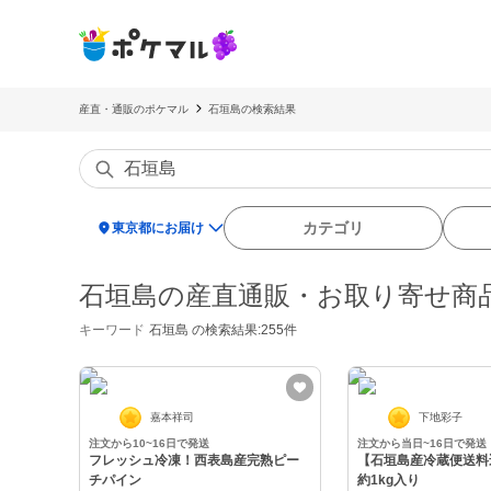
産直・通販のポケマル
石垣島の検索結果
location_on
カテゴリ
東京都にお届け
石垣島の産直通販・お取り寄せ商
キーワード
石垣島
の検索結果:255件
嘉本祥司
下地彩子
注文から10~16日で発送
注文から当日~16日で発送
フレッシュ冷凍！西表島産完熟ピー
【石垣島産冷蔵便送料
チパイン
約1kg入り