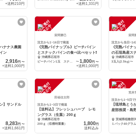
+送料
210円
+送料
1,331円
注
文
受
付
停
止
注
文
受
付
停
止
中
中
當間勝巳
當間
注文から1~16日で発送
注文から当日~1
ハナナス農園
《完熟パイナップル》ピーチパイン
《完熟パイナ
パイン
とスナックパインの食べ比べセット❗
の石垣島産ス
沖縄県石垣市
沖縄県石垣市
2,916
1,800
ピーチパイン1玉 スナックパイン1玉 計2玉
〜
3玉入(2.5kg)
〜
円
〜
円
〜
+送料
1,000円
+送料
1,000円
注
文
受
付
停
止
注
文
受
付
停
止
中
中
荒井
田福信太郎
注文から1~5日で
ン】サンドル
【琉球島とう
注文から1~3日で発送
【送料込】フレッシュハーブ レモ
産部推奨・島
ングラス（生葉）200ｇ
沖縄県石垣市
茨城県稲敷郡
8,283
1,800
200ｇ（収穫時重量）
１パック40グラ
円
〜
円
+送料
1,661円
送料込み