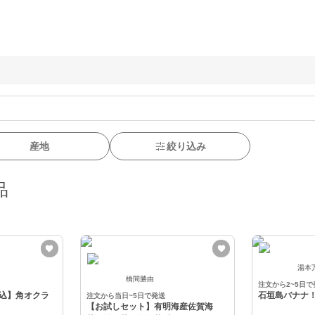
産地
絞り込み
品
湯本
橋間勝由
注文から2~5日で
込】角オクラ
石垣島バナナ
注文から当日~5日で発送
【お試しセット】有明海産佐賀海