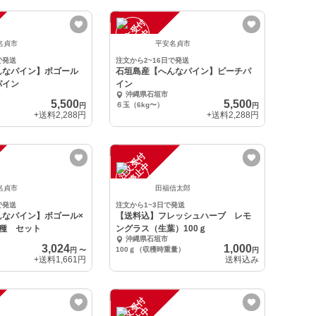
注
文
受
付
停
止
中
名貞市
平安名貞市
で発送
注文から2~16日で発送
んなパイン】ボゴール
石垣島産【へんなパイン】ピーチパ
パイン
イン
沖縄県石垣市
5,500
5,500
６玉（6kg〜）
円
円
+送料
2,288円
+送料
2,288円
注
文
受
付
停
止
中
名貞市
田福信太郎
で発送
注文から1~3日で発送
んなパイン】ボゴール×
【送料込】フレッシュハーブ レモ
イ種 セット
ングラス（生葉）100ｇ
沖縄県石垣市
3,024
1,000
100ｇ（収穫時重量）
円
〜
円
+送料
1,661円
送料込み
注
文
受
付
停
止