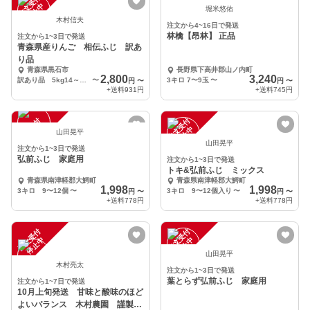
注
文
受
付
停
止
注
文
受
付
停
止
中
中
堀米悠佑
木村信夫
注文から4~16日で発送
林檎【昂林】 正品
注文から1~3日で発送
青森県産りんご 相伝ふじ 訳あ
り品
青森県黒石市
長野県下高井郡山ノ内町
2,800
3,240
訳あり品 5kg14～20個
〜
3キロ 7〜9玉
〜
円
〜
円
〜
+送料
931円
+送料
745円
注
文
受
付
停
止
注
文
受
付
停
止
中
中
山田晃平
山田晃平
注文から1~3日で発送
弘前ふじ 家庭用
注文から1~3日で発送
トキ&弘前ふじ ミックス
青森県南津軽郡大鰐町
青森県南津軽郡大鰐町
1,998
1,998
3キロ 9〜12個
〜
3キロ 9〜12個入り
〜
円
〜
円
〜
+送料
778円
+送料
778円
注
文
受
付
停
止
注
文
受
付
停
止
中
中
山田晃平
木村亮太
注文から1~3日で発送
葉とらず弘前ふじ 家庭用
注文から1~7日で発送
10月上旬発送 甘味と酸味のほど
よいバランス 木村農園 謹製