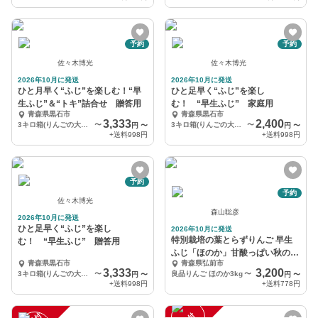
予約
予約
佐々木博光
佐々木博光
2026年10月に発送
2026年10月に発送
ひと月早く“ふじ”を楽しむ！“早
ひと足早く“ふじ”を楽し
生ふじ”＆“トキ”詰合せ 贈答用
む！ “早生ふじ” 家庭用
青森県黒石市
青森県黒石市
3,333
2,400
3キロ箱(りんごの大きさによりますが、10個前後入り)
〜
3キロ箱(りんごの大きさによりますが、８個前後入り)
〜
円
〜
円
〜
+送料
998円
+送料
998円
予約
予約
佐々木博光
森山聡彦
2026年10月に発送
ひと足早く“ふじ”を楽し
2026年10月に発送
特別栽培の葉とらずりんご 早生
む！ “早生ふじ” 贈答用
ふじ「ほのか」甘酸っぱい秋のご
青森県黒石市
青森県弘前市
ちそう キズなし良品
3,333
3,200
3キロ箱(りんごの大きさによりますが、８個前後入り)
〜
良品りんご ほのか3kg
〜
円
〜
円
〜
+送料
998円
+送料
778円