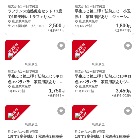
注文から1~4日で発送
注文から1~4日で発送
ラフランス追熟促進セット！1度
早生ふじ第二弾！弘前ふじ 小玉
で2度美味い！ラフ＋りんご
赤！ 家庭用訳あり ジューシー
山形県東根市
山形県東根市
で美味い！
2,500
1,800
ラフ15個前後、りんご8-10個前後 合わせて5キロ以上
5キロバラ詰
円
円
+送料
931円
+送料
931円
注
文
受
付
停
止
注
文
受
付
停
止
中
中
羽柴辰也
羽柴辰也
注文から1~4日で発送
注文から1~4日で発送
早生ふじ第二弾！弘前ふじ 5キロ
早生ふじ第二弾！弘前ふじ10キロ
色々バラバラ 家庭用訳あり ジ
色々バラバラ 家庭用訳ありジュ
山形県東根市
山形県東根市
ューシーで美味い！
ーシーで美味い！
1,750
3,450
5キロバラ詰
10キロバラ詰
円
円
+送料
931円
+送料
1,062円
注
文
受
付
停
止
注
文
受
付
停
止
中
中
羽柴辰也
羽柴辰也
注文から1~3日で発送
注文から1~3日で発送
1度で3度美味い！秋果実3種種盛
1度で3度美味い！秋果実3種種盛