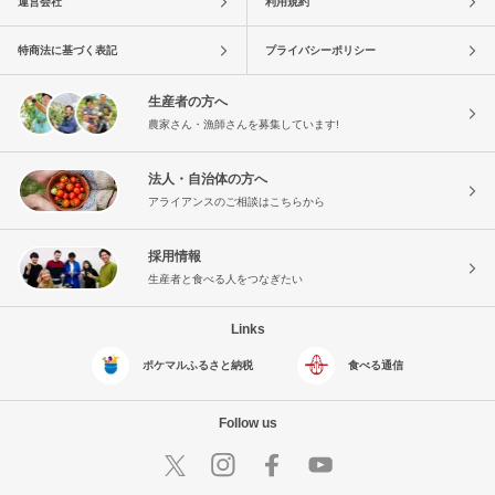
運営会社
利用規約
特商法に基づく表記
プライバシーポリシー
生産者の方へ
農家さん・漁師さんを募集しています!
法人・自治体の方へ
アライアンスのご相談はこちらから
採用情報
生産者と食べる人をつなぎたい
Links
ポケマルふるさと納税
食べる通信
Follow us