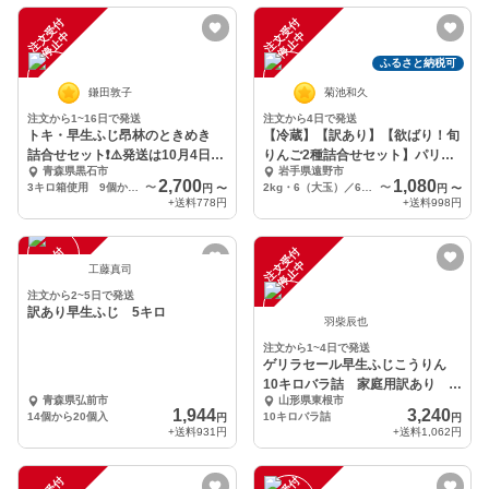
注
文
受
付
停
止
注
文
受
付
停
止
中
中
ふるさと納税可
鎌田敦子
菊池和久
注文から1~16日で発送
注文から4日で発送
トキ・早生ふじ昂林のときめき
【冷蔵】【訳あり】【欲ばり！旬
詰合せセット❗⚠️発送は10月4日頃
りんご2種詰合せセット】パリパ
青森県黒石市
岩手県遠野市
から開始予定
リ・ジューシー家庭用
2,700
1,080
3キロ箱使用 9個から12個
〜
2kg・6（大玉）／6～7（中玉）／8（小玉）／9（極小玉）個入り
〜
円
〜
円
〜
+送料
778円
+送料
998円
注
文
受
付
停
止
注
文
受
付
停
止
中
中
工藤真司
注文から2~5日で発送
訳あり早生ふじ 5キロ
羽柴辰也
注文から1~4日で発送
ゲリラセール早生ふじこうりん
10キロバラ詰 家庭用訳あり ジ
青森県弘前市
山形県東根市
ューシーで美味い！
1,944
3,240
14個から20個入
10キロバラ詰
円
円
+送料
931円
+送料
1,062円