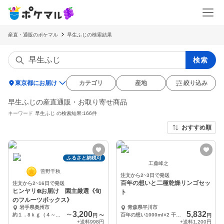
産直・通販のポケマル
早生ふじの検索結果
検索
location_on
東京都にお届け
カテゴリ
産地
絞り込み
早生ふじの産直通販・お取り寄せ商品
キーワード
早生ふじ
の検索結果:166件
おすすめ順
ふるさと納税可
工藤峰之
菅野千秋
注文から2~3日で発送
百年の想いと二種乾燥リンゴセッ
注文から2~16日で発送
ヒンヤリ❄️お届け 園主厳選《旬
ト
のフルーツボックス》
岩手県奥州市
青森県平川市
3,200
5,832
約１．8ｋｇ（４～６種類）
〜
百年の想い1000ml×2 干しりんごスライス約25g 干しりんご八切り約30g
円
〜
円
+送料
998円
+送料
1,200円