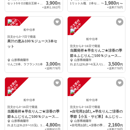
23玉入早生ふじ
3,900
1,980
セット5キロ2箱分王林＋弘前ふじ
1リットル瓶 2本セット
〜
円
円
〜
+送料
1,062円
+送料
778円
注
文
受
付
停
止
注
文
受
付
停
止
中
中
船中信孝
注文から3~7日で発送
船中信孝
果汁の恵み100％ジュース3本セ
ット
注文から3~16日で発送
当園発祥★早生りんご★涼香の季
節＆ふじりんご100％ジュース
山形県南陽市
山形県南陽市
【3kg箱詰め】
3,000
3,500
りんご2本、ラフランス1本
2Lまたは3L(8〜6玉入り)、1リットル瓶入り✕1本
円
円
+送料
778円
+送料
778円
注
文
受
付
停
止
注
文
受
付
停
止
中
中
船中信孝
船中信孝
注文から3~16日で発送
注文から3~16日で発送
当園発祥★早生りんご★涼香の季
●自宅用お試し●早生りんご涼香の
節＆ふじりんご100％ジュース
季節【小玉・サビ果】＆ふじりん
山形県南陽市
山形県南陽市
【5kg箱詰め】
ご100％ジュース
4,800
2,160
2Lまたは3L(15〜13玉)、1リットル瓶1本
●自宅用お試し●涼香の季節(小玉・サビ果)、1リットル瓶入り✕1本
円
円
+送料
931円
+送料
778円