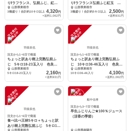
り❗️ラフランス、弘前ふじ、紅
り❗️ラフランス弘前ふじ紅玉 合
山形県東根市
山形県東根市
玉 合計10キロ
計5キロ以上
4,320
2,500
3種盛り！合計約10キロ以上
3種盛り！合計約5キロ以上
円
円
+送料
1,062円
+送料
931円
注
文
受
付
停
止
注
文
受
付
停
止
中
中
羽柴辰也
羽柴辰也
注文から1~6日で発送
注文から1~6日で発送
ちょっと訳あり樹上完熟弘前ふ
ちょっと訳あり樹上完熟弘前ふ
じ 5キロ18-23玉入り 色良し
じ 10キロ36-46玉入り 色良し
山形県東根市
山形県東根市
味良し！早生ふじ
味よし！早生ふじ
2,160
4,100
5キロ18-23玉入り
10キロ36-46入り
円
円
+送料
931円
+送料
1,062円
注
文
受
付
停
止
注
文
受
付
停
止
中
中
船中信孝
注文から3~7日で発送
羽柴辰也
早生ふじりんご★100％ジュース
注文から1~6日で発送
（涼香の季節）
食べ比べ王林5キロ＋ちょっと訳
あり樹上完熟弘前ふじ 5キロ18-
山形県東根市
山形県南陽市