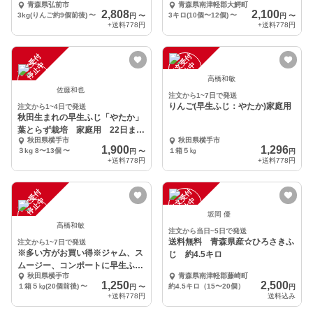
青森県弘前市
青森県南津軽郡大鰐町
弘前ふじ
2,808
2,100
3kg(りんご約9個前後)
〜
3キロ(10個〜12個)
〜
円
〜
円
〜
+送料
778円
+送料
778円
注
文
受
付
停
止
注
文
受
付
停
止
中
中
高橋和敏
佐藤和也
注文から1~7日で発送
りんご(早生ふじ：やたか)家庭用
注文から1~4日で発送
秋田生まれの早生ふじ「やたか」
葉とらず栽培 家庭用 22日まで
秋田県横手市
秋田県横手市
限定発売
1,900
1,296
３kg 8〜13個
〜
１箱５㎏
円
〜
円
+送料
778円
+送料
778円
注
文
受
付
停
止
注
文
受
付
停
止
中
中
坂岡 優
高橋和敏
注文から当日~5日で発送
送料無料 青森県産☆ひろさきふ
注文から1~7日で発送
※多い方がお買い得※ジャム、ス
じ 約4.5キロ
ムージー、コンポートに早生ふじ
秋田県横手市
青森県南津軽郡藤崎町
(りんご)
1,250
2,500
１箱５㎏(20個前後)
〜
約4.5キロ（15〜20個）
円
〜
円
+送料
778円
送料込み