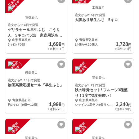
注
文
受
付
停
止
注
文
受
付
停
止
中
中
工藤真司
注文から2~5日で発送
羽柴辰也
大訳あり早生ふじ 5キロ
注文から1~4日で発送
ゲリラセール早生ふじ こうり
ん 5キロバラ詰 家庭用訳あ
山形県東根市
青森県弘前市
り ジューシーで美味い！
1,699
1,728
5キロバラ詰
14個から20個入
円
円
+送料
931円
+送料
931円
注
文
受
付
停
止
注
文
受
付
停
止
中
中
櫻庭秀人
羽柴辰也
注文から2~10日で発送
物価高騰応援セール『早生ふじ』
注文から1~2日で発送
秋の味覚セット! フルーツ3種盛
り！1度で3度美味い！
青森県黒石市
山形県東根市
1,998
3,240
約3キロ（9個〜12個）
シャイン1房ラフ5個りんご5個
円
円
+送料
778円
+送料
778円
注
文
受
付
停
止
注
文
受
付
停
止
中
中
羽柴辰也
羽柴辰也