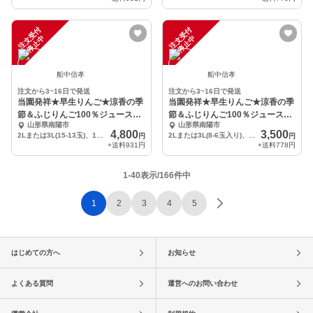
注
文
受
付
停
止
注
文
受
付
停
止
中
中
船中信孝
船中信孝
注文から3~16日で発送
注文から3~16日で発送
当園発祥★早生りんご★涼香の季
当園発祥★早生りんご★涼香の季
節＆ふじりんご100％ジュース
節＆ふじりんご100％ジュース
山形県南陽市
山形県南陽市
【5kg箱詰め】
【3kg箱詰め】
4,800
3,500
2Lまたは3L(15-13玉)、1リットル瓶1本
2Lまたは3L(8-6玉入り)、1リットル瓶入り✕1本
円
円
+送料
931円
+送料
778円
1-40表示/166件中
1
2
3
4
5
はじめての方へ
お知らせ
よくある質問
運営へのお問い合わせ