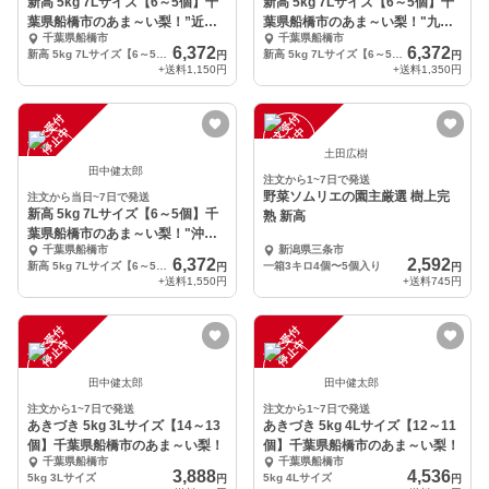
新高 5kg 7Lサイズ【6～5個】千
新高 5kg 7Lサイズ【6～5個】千
葉県船橋市のあま～い梨！”近畿
葉県船橋市のあま～い梨！"九州
千葉県船橋市
千葉県船橋市
地方限定”
北海道限定"
6,372
6,372
新高 5kg 7Lサイズ【6～5個】千葉県船橋市のあま～い梨！”関東発送限定”
新高 5kg 7Lサイズ【6～5個】千葉県船橋市のあま～い梨！関東中部東北限定
円
円
+送料
1,150円
+送料
1,350円
注
文
受
付
停
止
注
文
受
付
停
止
中
中
土田広樹
田中健太郎
注文から1~7日で発送
野菜ソムリエの園主厳選 樹上完
注文から当日~7日で発送
新高 5kg 7Lサイズ【6～5個】千
熟 新高
葉県船橋市のあま～い梨！"沖縄
千葉県船橋市
新潟県三条市
限定"
6,372
2,592
新高 5kg 7Lサイズ【6～5個】千葉県船橋市のあま～い梨！関東中部東北限定
一箱3キロ4個〜5個入り
円
円
+送料
1,550円
+送料
745円
注
文
受
付
停
止
注
文
受
付
停
止
中
中
田中健太郎
田中健太郎
注文から1~7日で発送
注文から1~7日で発送
あきづき 5kg 3Lサイズ【14～13
あきづき 5kg 4Lサイズ【12～11
個】千葉県船橋市のあま～い梨！
個】千葉県船橋市のあま～い梨！
千葉県船橋市
千葉県船橋市
3,888
4,536
5kg 3Lサイズ
5kg 4Lサイズ
円
円