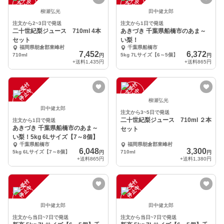
注
文
受
付
停
止
注
文
受
付
停
止
中
中
柳瀬弘光
田中健太郎
注文から2~3日で発送
注文から1日で発送
二十世紀梨ジュース 710ml 4本
あきづき 千葉県船橋市のあま～
セット
い梨！
福岡県朝倉郡東峰村
千葉県船橋市
7,452
6,372
710ml
5kg 7Lサイズ【6～5個】
円
円
+送料
1,435円
+送料
865円
注
文
受
付
停
止
注
文
受
付
停
止
中
中
柳瀬弘光
田中健太郎
注文から3~5日で発送
二十世紀梨ジュース 710ml ２本
注文から1日で発送
あきづき 千葉県船橋市のあま～
セット
い梨！5kg 6Lサイズ【7～8個】
千葉県船橋市
福岡県朝倉郡東峰村
6,048
3,300
5kg 6Lサイズ【7～8個】
710ml
円
円
+送料
865円
+送料
1,380円
注
文
受
付
停
止
注
文
受
付
停
止
中
中
田中健太郎
田中健太郎
注文から当日~7日で発送
注文から当日~7日で発送