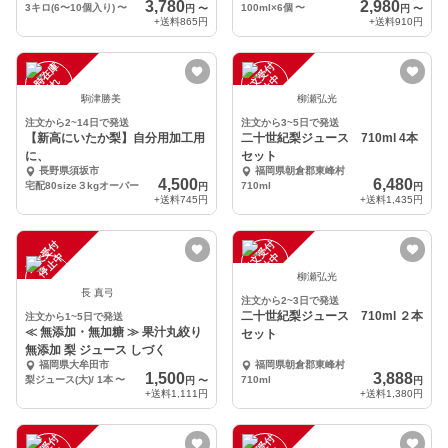
3,780
2,980
3キロ(6〜10個入り)
〜
100ml×6個
〜
円
〜
円
〜
+送料
865円
+送料
910円
一
在
庫
切
注
文
受
付
停
止
中
時
れ
駒津勝美
柳瀬弘光
注文から2~14日で発送
注文から3~5日で発送
【新高にいたか梨】自分用加工用
二十世紀梨ジュース 710ml 4本
に、
セット
長野県須坂市
福岡県朝倉郡東峰村
4,500
6,480
宅配80size３kgオーバー
710ml
円
円
+送料
745円
+送料
1,435円
注
文
受
付
停
止
注
文
受
付
停
止
中
中
柳瀬弘光
長 真弓
注文から2~3日で発送
二十世紀梨ジュース 710ml ２本
注文から1~5日で発送
≪ 無添加・無加糖 ≫ 果汁丸絞り
セット
無添加 梨 ジュース しづく
福岡県大牟田市
福岡県朝倉郡東峰村
1,500
3,888
梨ジュース(大)/ 1本
〜
710ml
円
〜
円
+送料
1,111円
+送料
1,380円