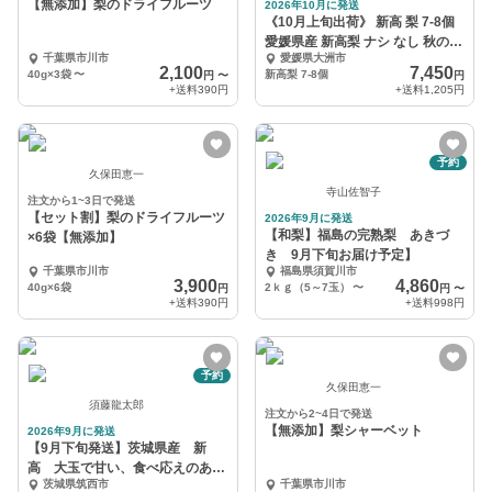
【無添加】梨のドライフルーツ
2026年10月に発送
《10月上旬出荷》 新高 梨 7-8個
愛媛県産 新高梨 ナシ なし 秋の味
千葉県市川市
愛媛県大洲市
覚
2,100
7,450
40g×3袋
〜
新高梨 7-8個
円
〜
円
+送料
390円
+送料
1,205円
予約
久保田恵一
寺山佐智子
注文から1~3日で発送
【セット割】梨のドライフルーツ
2026年9月に発送
【和梨】福島の完熟梨 あきづ
×6袋【無添加】
き 9月下旬お届け予定】
千葉県市川市
福島県須賀川市
3,900
4,860
40g×6袋
2ｋｇ（5～7玉）
〜
円
円
〜
+送料
390円
+送料
998円
予約
久保田恵一
須藤龍太郎
注文から2~4日で発送
【無添加】梨シャーベット
2026年9月に発送
【9月下旬発送】茨城県産 新
高 大玉で甘い、食べ応えのある
茨城県筑西市
千葉県市川市
ずっしり梨