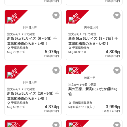
+送料
865円
+送料
865円
注
文
受
付
停
止
注
文
受
付
停
止
中
中
田中健太郎
田中健太郎
注文から1~7日で発送
注文から1~7日で発送
新高 5kg 7Lサイズ【6～5個】千
新高 5kg 6Lサイズ【8～7個】千
葉県船橋市のあま～い梨！
葉県船橋市のあま～い梨！
千葉県船橋市
千葉県船橋市
5,076
4,806
5kg 7Lサイズ
5kg 6Lサイズ
円
円
+送料
865円
+送料
865円
注
文
受
付
停
止
注
文
受
付
停
止
中
中
松尾一男
田中健太郎
注文から1~5日で発送
梨の王様、新高(にいたか)梨5kg
注文から1~7日で発送
新高 5kg 5Lサイズ【10～9個】千
箱
葉県船橋市のあま～い梨！
千葉県船橋市
長崎県南島原市
4,374
3,996
5kg 5Lサイズ
5キロ箱7〜10個入り
円
円
+送料
865円
+送料
1,435円