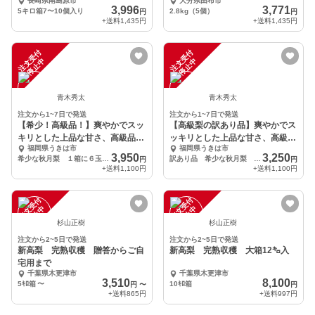
長崎県南島原市
大分県由布市
3,996
3,771
5キロ箱7〜10個入り
2.8kg（5個）
円
円
+送料
1,435円
+送料
1,435円
注
文
受
付
停
止
注
文
受
付
停
止
中
中
青木秀太
青木秀太
注文から1~7日で発送
注文から1~7日で発送
【希少！高級品！】爽やかでスッ
【高級梨の訳あり品】爽やかでス
キリとした上品な甘さ、高級品
ッキリとした上品な甘さ、高級梨
福岡県うきは市
福岡県うきは市
「あきづき梨」
【あきづき】
3,950
3,250
希少な秋月梨 １箱に６玉～７玉入り
訳あり品 希少な秋月梨 １箱に６玉～７玉入り
円
円
+送料
1,100円
+送料
1,100円
注
文
受
付
停
止
注
文
受
付
停
止
中
中
杉山正樹
杉山正樹
注文から2~5日で発送
注文から2~5日で発送
新高梨 完熟収穫 贈答からご自
新高梨 完熟収穫 大箱12㌔入
宅用まで
千葉県木更津市
千葉県木更津市
3,510
8,100
5ｷﾛ箱
〜
10ｷﾛ箱
円
〜
円
+送料
865円
+送料
997円