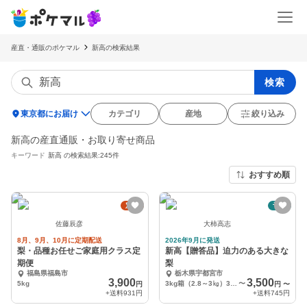
産直・通販のポケマル
新高の検索結果
検索
location_on
東京都にお届け
カテゴリ
産地
絞り込み
新高の産直通販・お取り寄せ商品
キーワード
新高
の検索結果:245件
おすすめ順
定期
予約
佐藤辰彦
大柿高志
8月、9月、10月に定期配送
2026年9月に発送
梨・品種お任せご家庭用クラス定
新高【贈答品】迫力のある大きな
期便
梨
福島県福島市
栃木県宇都宮市
3,900
3,500
5kg
3kg箱（2.8～3㎏）3～６個入り
〜
円
円
〜
+送料
931円
+送料
745円