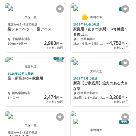
予約
久保田恵一
田村孝幸
注文から2~4日で発送
2026年10月に発送
梨シャーベット・梨アイス
家庭用（あきづき梨）3kg 糖度１
５度以上
千葉県市川市
山形県鶴岡市
2,980
4,752
100ml×6個
〜
3kg（６玉〜９玉）１箱
〜
円
〜
円
〜
+送料
910円
+送料
778円
予約
予約
佐藤辰彦
大柿高志
2026年10月に発送
梨・新高3kg～家庭用
2026年9月に発送
新高【ご家庭用】迫力のある大き
な梨
福島県福島市
栃木県宇都宮市
2,474
3,200
3キロ
〜
3kg箱（2.8～3㎏）3～６個入り
〜
円
〜
円
〜
+送料
778円
+送料
745円
予約
久保田恵一
幸野将大
注文から1~3日で発送