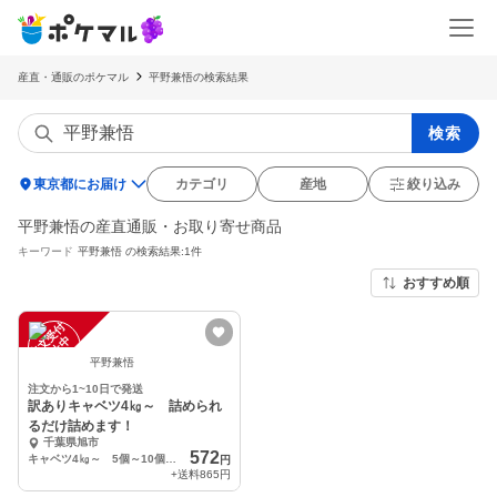
産直・通販のポケマル
平野兼悟の検索結果
検索
location_on
東京都にお届け
カテゴリ
産地
絞り込み
平野兼悟の産直通販・お取り寄せ商品
キーワード
平野兼悟
の検索結果:1件
おすすめ順
注
文
受
付
停
止
中
平野兼悟
注文から1~10日で発送
訳ありキャベツ4㎏～ 詰められ
るだけ詰めます！
千葉県旭市
572
キャベツ4㎏～ 5個～10個出来るだけ詰めます！
円
+送料
865円