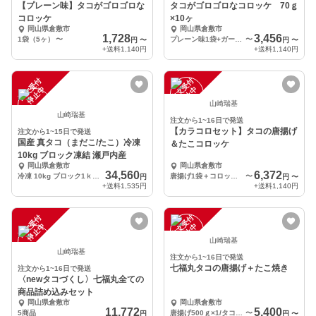
【プレーン味】タコがゴロゴロな
タコがゴロゴロなコロッケ 70ｇ
コロッケ
×10ヶ
岡山県倉敷市
岡山県倉敷市
1,728
3,456
1袋（5ヶ）
〜
プレーン味1袋+ガーリック味1袋
〜
円
〜
円
〜
+送料
1,140円
+送料
1,140円
注
文
受
付
停
止
注
文
受
付
停
止
中
中
山崎瑞基
山崎瑞基
注文から1~16日で発送
【カラコロセット】タコの唐揚げ
注文から1~15日で発送
国産 真タコ（まだこ/たこ）冷凍
＆たこコロッケ
10kg ブロック凍結 瀬戸内産
岡山県倉敷市
岡山県倉敷市
34,560
6,372
冷凍 10kg ブロック1ｋｇup
唐揚げ1袋＋コロッケ2種類
〜
円
円
〜
+送料
1,535円
+送料
1,140円
注
文
受
付
停
止
注
文
受
付
停
止
中
中
山崎瑞基
山崎瑞基
注文から1~16日で発送
七福丸タコの唐揚げ＋たこ焼き
注文から1~16日で発送
〈newタコづくし〉七福丸全ての
商品詰め込みセット
岡山県倉敷市
岡山県倉敷市
11,772
5,400
5商品
唐揚げ500ｇ×1/タコ焼き1袋
〜
円
円
〜