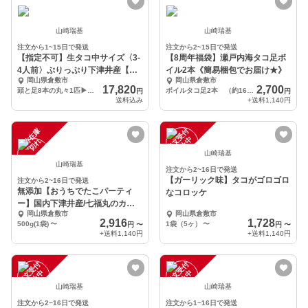
山崎瑞基
山崎瑞基
注文から1~15日で発送
注文から2~15日で発送
【指定不可】生タコ中サイズ〈3-
【8周年福袋】瀬戸内海タコ足ボ
4人前〉ぷりっぷり下津井産【瀬
イル2本《簡易梱包でお届け★》
岡山県倉敷市
岡山県倉敷市
戸内海産】
17,820
2,700
頭と足8本の丸々1匹▶約1.5キロ（計量後鮮度のため内蔵、墨を抜きます）
ボイルタコ足2本 （約160～180ｇ）
円
円
送料込み
+送料
1,140円
一
在
庫
切
注
文
受
付
停
止
中
時
れ
山崎瑞基
山崎瑞基
注文から2~16日で発送
【ガーリック味】タコがゴロゴロ
注文から2~16日で発送
無添加【おうちでたこパーティ
なコロッケ
ー】国内下津井産/七福丸のカッ
岡山県倉敷市
岡山県倉敷市
トたこ
2,916
1,728
500g(1袋)
〜
1袋（5ヶ）
〜
円
〜
円
〜
+送料
1,140円
+送料
1,140円
注
文
受
付
停
止
注
文
受
付
停
止
中
中
山崎瑞基
山崎瑞基
注文から2~16日で発送
注文から1~16日で発送