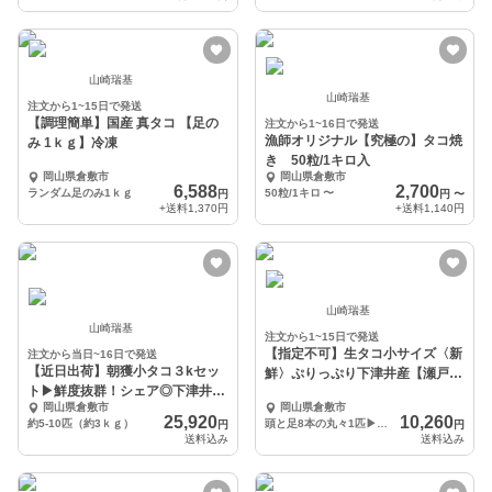
山崎瑞基
山崎瑞基
注文から1~15日で発送
【調理簡単】国産 真タコ 【足の
注文から1~16日で発送
漁師オリジナル【究極の】タコ焼
み 1ｋｇ】冷凍
き 50粒/1キロ入
岡山県倉敷市
岡山県倉敷市
6,588
2,700
ランダム足のみ1ｋｇ
50粒/1キロ
〜
円
円
〜
+送料
1,370円
+送料
1,140円
山崎瑞基
山崎瑞基
注文から1~15日で発送
【指定不可】生タコ小サイズ〈新
注文から当日~16日で発送
【近日出荷】朝獲小タコ３kセッ
鮮〉ぷりっぷり下津井産【瀬戸内
ト▶鮮度抜群！シェア◎下津井産
海産】
岡山県倉敷市
岡山県倉敷市
【瀬戸内海産】
25,920
10,260
約5-10匹（約3ｋｇ）
頭と足8本の丸々1匹▶約1キロ（計量後、鮮度のため内蔵、墨を抜きます）
円
円
送料込み
送料込み