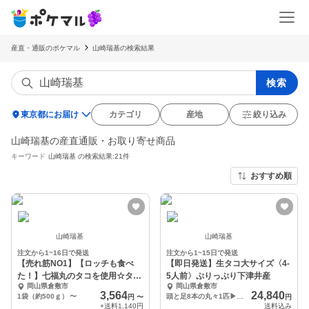
産直・通販のポケマル
山崎瑞基の検索結果
検索
location_on
東京都にお届け
カテゴリ
産地
絞り込み
山崎瑞基の産直通販・お取り寄せ商品
キーワード
山崎瑞基
の検索結果:21件
おすすめ順
山崎瑞基
山崎瑞基
注文から1~16日で発送
注文から1~15日で発送
【売れ筋NO1】【ロッチも食べ
【即日発送】生タコ大サイズ〈4-
た！】七福丸のタコを使用☆タコ
5人前〉ぷりっぷり下津井産
岡山県倉敷市
岡山県倉敷市
の唐揚げ
3,564
24,840
1袋（約500ｇ）
〜
頭と足8本の丸々1匹▶約2キロ（計量後鮮度のため内蔵、墨を抜きます）
円
〜
円
+送料
1,140円
送料込み