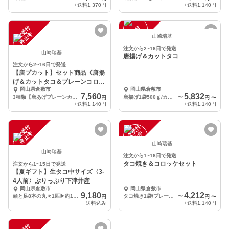
+送料
1,370円
+送料
1,140円
注
文
受
付
停
止
注
文
受
付
停
止
中
中
山崎瑞基
注文から2~16日で発送
山崎瑞基
唐揚げ＆カットタコ
注文から2~16日で発送
【唐プカット】セット商品《唐揚
げ＆カットタコ＆プレーンコロッ
岡山県倉敷市
岡山県倉敷市
ケ》
7,560
5,832
3種類【唐あげプレーンカット】セット
唐揚げ1袋500ｇ/カットタコ1袋500ｇ
〜
円
円
〜
+送料
1,140円
+送料
1,140円
注
文
受
付
停
止
注
文
受
付
停
止
中
中
山崎瑞基
山崎瑞基
注文から1~16日で発送
タコ焼き＆コロッケセット
注文から1~15日で発送
【夏ギフト】生タコ中サイズ〈3-
4人前〉ぷりっぷり下津井産
岡山県倉敷市
岡山県倉敷市
9,180
4,212
頭と足8本の丸々1匹▶約1.5キロ（計量後鮮度のため内蔵、墨を抜きます）
タコ焼き1袋/プレーンコロッケ1袋
〜
円
円
〜
送料込み
+送料
1,140円