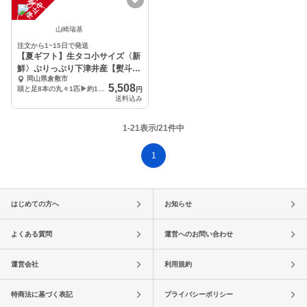
注
文
受
付
停
止
中
山崎瑞基
注文から1~15日で発送
【夏ギフト】生タコ小サイズ〈新
鮮〉ぷりっぷり下津井産【熨斗指
岡山県倉敷市
定可】
5,508
頭と足8本の丸々1匹▶約1キロ（計量後、鮮度のため内蔵、墨を抜きます）
円
送料込み
1-21表示/21件中
1
はじめての方へ
お知らせ
よくある質問
運営へのお問い合わせ
運営会社
利用規約
特商法に基づく表記
プライバシーポリシー