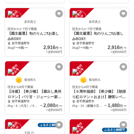
注
文
受
付
停
止
注
文
受
付
停
止
中
中
多田貴之
多田貴之
注文から1~7日で発送
注文から1~7日で発送
【園主厳選】旬のりんご❗️お楽し
【園主厳選】旬のりんご❗️お楽し
みBOX‼️
みBOX‼️
岩手県遠野市
岩手県遠野市
2,916
2,916
3kg(7〜9個)
〜
3kg(7〜9個)
〜
円
〜
円
〜
+送料
998円
+送料
998円
注
文
受
付
停
止
注
文
受
付
停
止
中
中
菊池和久
菊池和久
注文から8日で発送
注文から4日で発送
【冷蔵】【希少種】【蔵出し奥州
【６周年福袋】【希少種】【朝採
ロマン】パリ甘・ジューシー家庭
り紅ロマン＋おまけ】贈答レベル
岩手県遠野市
岩手県遠野市
用
家庭用
2,080
1,480
2kg・6（大玉）／6～7（中玉）／8（小玉）／9（極小玉）個入り
〜
2kg・10（超極小玉）個入り
〜
円
〜
円
〜
+送料
998円
+送料
998円
注
文
受
付
停
止
注
文
受
付
停
止
ふるさと納税可
中
中
ふるさと納税可
千田 巧