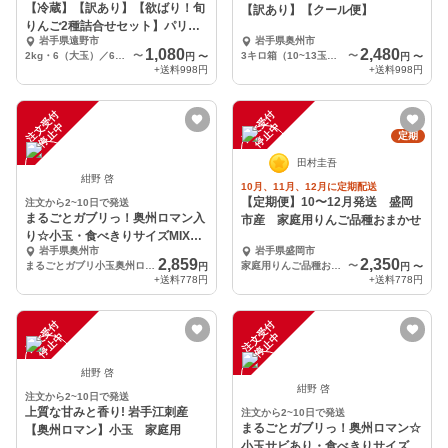
【冷蔵】【訳あり】【欲ばり！旬
【訳あり】【クール便】
りんご2種詰合せセット】パリパ
岩手県遠野市
岩手県奥州市
リ・ジューシー家庭用
1,080
2,480
2kg・6（大玉）／6～7（中玉）／8（小玉）／9（極小玉）個入り
〜
3キロ箱（10~13玉くらい）
〜
円
〜
円
〜
+送料
998円
+送料
998円
注
文
受
付
停
止
注
文
受
付
停
止
中
中
定期
田村圭吾
紺野 啓
10月、11月、12月に定期配送
【定期便】10〜12月発送 盛岡
注文から2~10日で発送
まるごとガブリっ！奥州ロマン入
市産 家庭用りんご品種おまかせ
り☆小玉・食べきりサイズMIXり
岩手県奥州市
岩手県盛岡市
んご岩手江刺産
2,859
2,350
まるごとガブリ小玉奥州ロマン入りお任せミックス2㎏
家庭用りんご品種おまかせ3ｋｇ8～12個
〜
円
円
〜
+送料
778円
+送料
778円
注
文
受
付
停
止
注
文
受
付
停
止
中
中
紺野 啓
紺野 啓
注文から2~10日で発送
上質な甘みと香り! 岩手江刺産
注文から2~10日で発送
まるごとガブリっ！奥州ロマン☆
【奥州ロマン】小玉 家庭用
小玉サビあり・食べきりサイズり