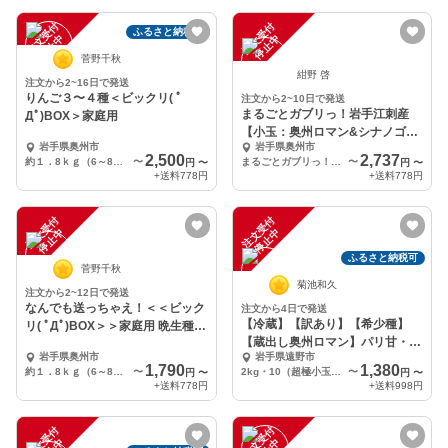
注
文
受
付
停
止
注
文
受
付
停
止
ふるさと納税可
中
中
菅野千秋
紺野 啓
注文から2~16日で発送
りんご３〜４種＜ビックリ( ﾟ
注文から2~10日で発送
まるごとガブリっ！岩手江刺産
Дﾟ)BOX＞家庭用
【小玉：奥州ロマン&シナノゴー
岩手県奥州市
岩手県奥州市
ルド】
2,500
2,737
約１．8ｋｇ（6～8個）
〜
まるごとガブリっ！【小玉：奥州ロマン&シナノゴールド】２㎏
〜
円
〜
円
〜
+送料
778円
+送料
778円
注
文
受
付
停
止
注
文
受
付
停
止
中
中
ふるさと納税可
菅野千秋
菊池和久
注文から2~12日で発送
なんでも送っちゃえ！＜＜ビック
注文から4日で発送
【冷蔵】【訳あり】【希少種】
リ( ﾟДﾟ)BOX＞＞家庭用 晩生種り
【蔵出し奥州ロマン】パリ甘・ジ
んご
岩手県奥州市
岩手県遠野市
ューシー家庭用
1,790
1,380
約１．8ｋｇ（6～8個）
〜
2kg・10（超極小玉）個入り
〜
円
〜
円
〜
+送料
778円
+送料
998円
注
文
受
付
停
止
注
文
受
付
停
止