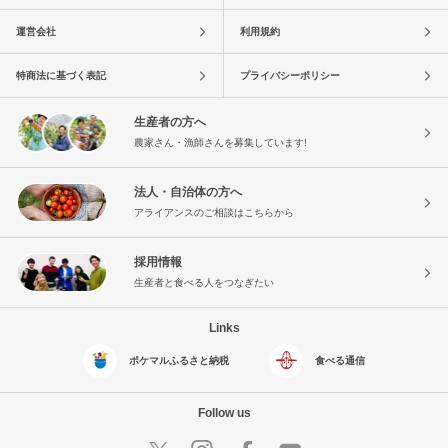
運営会社
利用規約
特商法に基づく表記
プライバシーポリシー
生産者の方へ
農家さん・漁師さんを募集しています!
法人・自治体の方へ
アライアンスのご相談はこちらから
採用情報
生産者と食べる人をつなぎたい
Links
ポケマルふるさと納税
食べる通信
Follow us