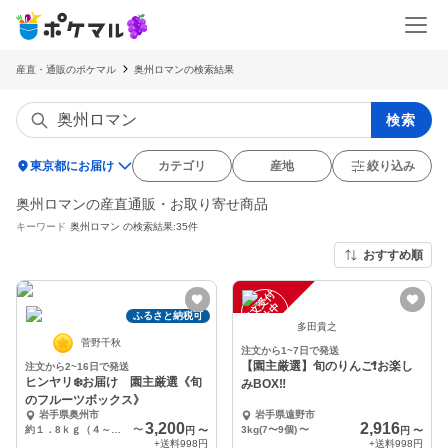
産直・通販のポケマル
奥州ロマンの検索結果
検索
location_on
東京都にお届け
カテゴリ
産地
絞り込み
奥州ロマンの産直通販・お取り寄せ商品
キーワード
奥州ロマン
の検索結果:35件
おすすめ順
注
文
受
付
停
止
中
ふるさと納税可
多田貴之
菅野千秋
注文から1~7日で発送
【園主厳選】旬のりんご❗️お楽し
注文から2~16日で発送
ヒンヤリ❄️お届け 園主厳選《旬
みBOX‼️
のフルーツボックス》
岩手県奥州市
岩手県遠野市
3,200
2,916
約１．8ｋｇ（４～６種類）
〜
3kg(7〜9個)
〜
円
〜
円
〜
+送料
998円
+送料
998円