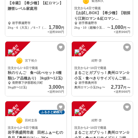
菊池和久
【冷蔵】【希少種】【紅ロマン】
贈答レベル家庭用
注文から4日で発送
【お試しBOX】【希少種】【朝採
り江刺ロマン＆紅ロマン
岩手県遠野市
岩手県遠野市
HALF&HALF】家庭用
1,780
1,080
2kg・6（大玉）／6～7（中玉）／8（小玉）／9（極小玉）個入り
2kg・10（超極小玉）個入り
〜
円
円
〜
+送料
998円
+送料
998円
注
文
受
付
停
止
注
文
受
付
停
止
中
中
宮下裕介
紺野 啓
注文から1~3日で発送
注文から2~10日で発送
秋のりんご 食べ比べセット4種
まるごとガブリっ！奥州ロマン☆
類(レア品種あり) 3kg(8〜12玉)
小玉・食べきりサイズりんご岩手
長野県下伊那郡松川町
岩手県奥州市
江刺産
3,000
2,737
3kg(8〜12玉)
奥州ロマン小玉2kg
〜
円
円
〜
+送料
965円
+送料
998円
注
文
受
付
停
止
注
文
受
付
停
止
中
中
ふるさと納税可
田村圭吾
紺野 啓
注文から2~5日で発送
注文から2~10日で発送
岩手県盛岡市産 田村ふぁーむの
まるごとガブリっ！奥州ロマン☆