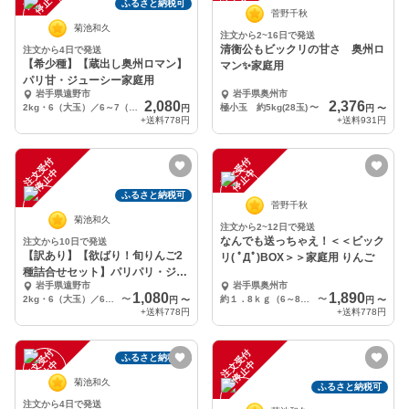
中
中
ふるさと納税可
菅野千秋
菊池和久
注文から2~16日で発送
清衡公もビックリの甘さ 奥州ロ
注文から4日で発送
【希少種】【蔵出し奥州ロマン】
マン✨家庭用
パリ甘・ジューシー家庭用
岩手県遠野市
岩手県奥州市
2,080
2,376
2kg・6（大玉）／6～7（中玉）／8（小玉）／9（極小玉）個入り
極小玉 約5kg(28玉)
〜
円
円
〜
+送料
778円
+送料
931円
注
文
受
付
停
止
注
文
受
付
停
止
中
中
ふるさと納税可
菅野千秋
菊池和久
注文から2~12日で発送
なんでも送っちゃえ！＜＜ビック
注文から10日で発送
【訳あり】【欲ばり！旬りんご2
リ( ﾟДﾟ)BOX＞＞家庭用 りんご
種詰合せセット】パリパリ・ジュ
岩手県遠野市
岩手県奥州市
ーシー家庭用
1,080
1,890
2kg・6（大玉）／6～7（中玉）／8（小玉）／9（極小玉）個入り
〜
約１．8ｋｇ（6～8個）
〜
円
〜
円
〜
+送料
778円
+送料
778円
注
文
受
付
停
止
注
文
受
付
停
止
ふるさと納税可
中
中
菊池和久
ふるさと納税可
注文から4日で発送