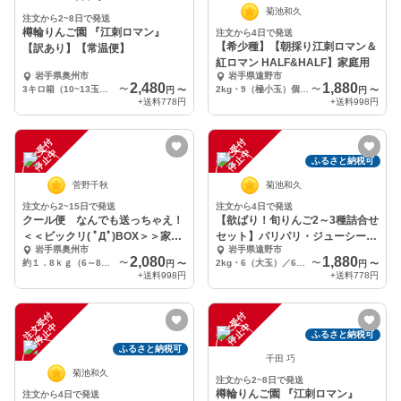
菊池和久
注文から2~8日で発送
樽輪りんご園 『江刺ロマン』
注文から4日で発送
【希少種】【朝採り江刺ロマン＆
【訳あり】【常温便】
紅ロマン HALF&HALF】家庭用
岩手県奥州市
岩手県遠野市
2,480
1,880
3キロ箱（10~13玉くらい）
〜
2kg・9（極小玉）個入り
〜
円
〜
円
〜
+送料
778円
+送料
998円
注
文
受
付
停
止
注
文
受
付
停
止
中
中
ふるさと納税可
菅野千秋
菊池和久
注文から2~15日で発送
注文から4日で発送
クール便 なんでも送っちゃえ！
【欲ばり！旬りんご2～3種詰合せ
＜＜ビックリ( ﾟДﾟ)BOX＞＞家庭
セット】パリパリ・ジューシー家
岩手県奥州市
岩手県遠野市
用 りんご
庭用
2,080
1,880
約１．8ｋｇ（6～8個）
〜
2kg・6（大玉）／6～7（中玉）／8（小玉）／9（極小玉）個入り
〜
円
〜
円
〜
+送料
998円
+送料
778円
注
文
受
付
停
止
注
文
受
付
停
止
中
中
ふるさと納税可
ふるさと納税可
千田 巧
菊池和久
注文から2~8日で発送
樽輪りんご園 『江刺ロマン』
注文から4日で発送