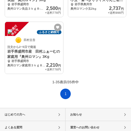
良品『奥州ロマン』3Kg
小玉・食べきりサイズりんご岩手
岩手県盛岡市
岩手県奥州市
江刺産
2,500
2,737
奥州ロマン良品３ｋｇ８-１２玉
奥州ロマン小玉2kg
円
円
+送料
778円
+送料
998円
注
文
受
付
停
止
中
ふるさと納税可
田村圭吾
注文から2~5日で発送
岩手県盛岡市産 田村ふぁーむの
家庭用『奥州ロマン』3Kg
岩手県盛岡市
2,210
奥州ロマン家庭用３ｋｇ８-１２玉
円
+送料
778円
1-35表示/35件中
1
はじめての方へ
お知らせ
よくある質問
運営へのお問い合わせ