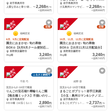
岩手県奥州市
岩手県奥州市
んご岩手江刺産
2,268
2,268
上質な甘みと香り!岩手江刺産【奥州ロマン】小玉 家庭用２㎏
〜
小玉奥州ロマンサビあり2kg
〜
円
〜
円
〜
+送料
998円
+送料
998円
注
文
受
付
停
止
注
文
受
付
停
止
中
中
定期
定期
福嶋宏史
福嶋宏史
8月、9月に定期配送
10月、11月、12月に定期配送
園主におまかせ♪ 旬の果物
園主におまかせ♪ 旬の果物
BOX☆【8月9月クール便対応
BOX☆【10月11月12月配送分】
長野県安曇野市
長野県安曇野市
分】
3,240
3,240
3kg箱
3kg箱
円
円
+送料
965円
+送料
745円
注
文
受
付
停
止
注
文
受
付
停
止
中
中
ふるさと納税可
千田 巧
紺野 啓
注文から2~10日で発送
注文から2~10日で発送
りんごの宝石箱‼ 樽輪りんご園
まるごとガブリっ！岩手江刺産
【晩生種ミックス】不揃いのりん
【小玉：奥州ロマン&シナノゴー
岩手県奥州市
岩手県奥州市
ご達！
ルド】
2,890
2,737
3キロ箱（12玉くらい）
まるごとガブリっ！【小玉：奥州ロマン&シナノゴールド】２㎏
〜
円
円
〜
+送料
778円
+送料
998円