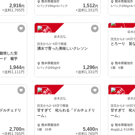
熊本県菊池市
熊本県菊池市
2,916
1,512
1パック250g×2パック
1パック250g×4
円
円
+送料
1,765円
+送料
1,331円
注
文
受
付
停
止
注
文
受
付
停
止
中
中
坂本
坂本忠弘
注文から2~10日
とろーり 旨な
注文から1~3日で発送
湧水で育った美味しいクレソン
栽培した安
フード 菊芋
熊本県菊池市
熊本県菊池市
1,944
1,296
1パック(300g)×2
1箱 6個
円
円
+送料
1,111円
+送料
1,331円
注
文
受
付
停
止
注
文
受
付
停
止
中
中
坂本忠弘
坂本
注文から2~10日で発送
注文から2~10日
ドルチェドリ
甘すぎて 叱られる「ドルチェドリ
甘すぎて 叱
ーム」
ーム」
熊本県菊池市
熊本県菊池市
2,700
5,400
1箱 20本
4kg(およそ10本)
円
円
+送料
1,765円
+送料
1,765円