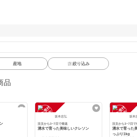
産地
絞り込み
商品
注
文
受
付
停
止
注
文
受
付
停
止
中
中
坂本忠弘
坂本
ン
注文から3~7日で発送
注文から3~7日で
湧水で育った美味しいクレソン
湧水で育った
っぷり1kg