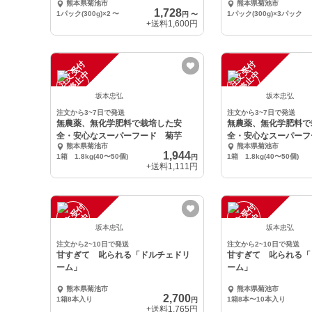
熊本県菊池市
熊本県菊池市
1,728
1パック(300g)×2
〜
1パック(300g)×3パック
円
〜
+送料
1,600円
注
文
受
付
停
止
注
文
受
付
停
止
中
中
坂本忠弘
坂本忠弘
注文から3~7日で発送
注文から3~7日で発送
無農薬、無化学肥料で栽培した安
無農薬、無化学肥料で
全・安心なスーパーフード 菊芋
全・安心なスーパー
熊本県菊池市
熊本県菊池市
1,944
1箱 1.8kg(40〜50個)
1箱 1.8kg(40〜50個)
円
+送料
1,111円
注
文
受
付
停
止
注
文
受
付
停
止
中
中
坂本忠弘
坂本忠弘
注文から2~10日で発送
注文から2~10日で発送
甘すぎて 叱られる「ドルチェドリ
甘すぎて 叱られる「
ーム」
ーム」
熊本県菊池市
熊本県菊池市
2,700
1箱8本入り
1箱8本〜10本入り
円
+送料
1,765円