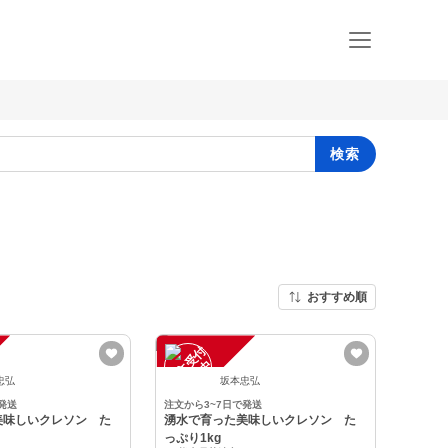
検索
おすすめ順
注
文
受
付
停
止
中
忠弘
坂本忠弘
発送
注文から3~7日で発送
美味しいクレソン た
湧水で育った美味しいクレソン た
っぷり1kg