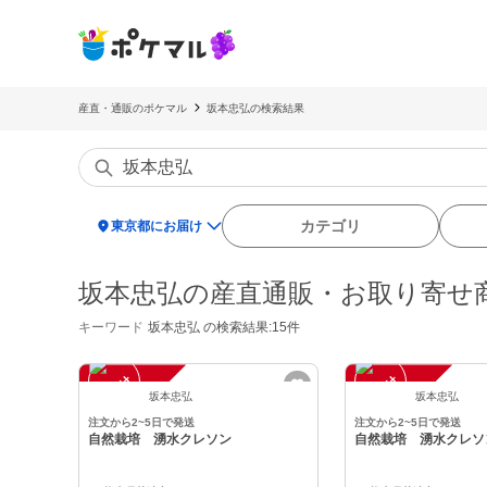
産直・通販のポケマル
坂本忠弘の検索結果
location_on
カテゴリ
東京都にお届け
坂本忠弘の産直通販・お取り寄せ
キーワード
坂本忠弘
の検索結果:15件
注
文
受
付
停
止
注
文
受
付
停
止
中
中
坂本忠弘
坂本忠弘
注文から2~5日で発送
注文から2~5日で発送
自然栽培 湧水クレソン
自然栽培 湧水クレソ