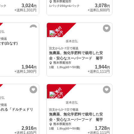
熊本県菊池市
3,024
3,078
パック
1パック250g×4パック
円
円
+送料
1,331円
+送料
1,600円
注
文
受
付
停
止
中
忠弘
で発送
坂本忠弘
す(白なす)
注文から3~7日で発送
無農薬、無化学肥料で栽培した安
全・安心なスーパーフード 菊芋
熊本県菊池市
1,944
1,944
1箱 1.8kg(40〜50個)
円
円
+送料
1,380円
+送料
1,111円
注
文
受
付
停
止
中
忠弘
坂本忠弘
で発送
られる「ドルチェドリ
注文から3~7日で発送
無農薬、無化学肥料で栽培した安
全・安心なスーパーフード 菊芋
熊本県菊池市
2,916
1,728
1箱 1.8kg(40〜50個)
円
円
+送料
1,435円
+送料
1,111円