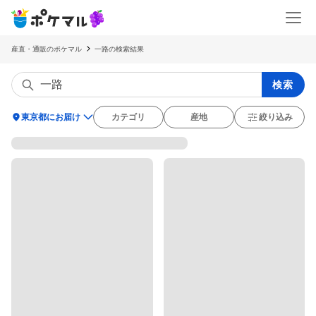
産直・通販のポケマル
一路の検索結果
検索
location_on
東京都にお届け
カテゴリ
産地
絞り込み