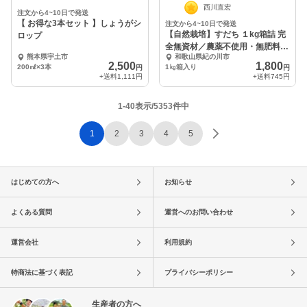
西川直宏
注文から4~10日で発送
【 お得な3本セット 】しょうがシ
注文から4~10日で発送
【自然栽培】すだち １kg箱詰 完
ロップ
全無資材／農薬不使用・無肥料・
熊本県宇土市
和歌山県紀の川市
無除草剤
2,500
1,800
200㎖×3本
1㎏箱入り
円
円
+送料
1,111円
+送料
745円
1-40表示/5353件中
1
2
3
4
5
はじめての方へ
お知らせ
よくある質問
運営へのお問い合わせ
運営会社
利用規約
特商法に基づく表記
プライバシーポリシー
生産者の方へ