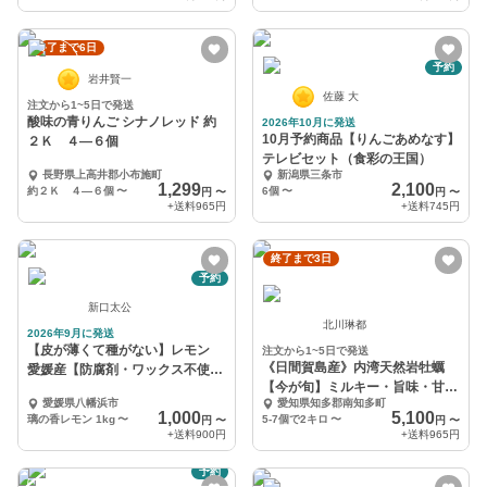
終了まで6日
予約
岩井賢一
佐藤 大
注文から1~5日で発送
酸味の青りんご シナノレッド 約
2026年10月に発送
10月予約商品【りんごあめなす】
２Ｋ ４―６個
テレビセット（食彩の王国）
長野県上高井郡小布施町
新潟県三条市
1,299
2,100
約２Ｋ ４―６個
〜
6個
〜
円
〜
円
〜
+送料
965円
+送料
745円
終了まで3日
予約
新口太公
北川琳都
2026年9月に発送
【皮が薄くて種がない】レモン
注文から1~5日で発送
《日間賀島産》内湾天然岩牡蠣
愛媛産【防腐剤・ワックス不使
【今が旬】ミルキー・旨味・甘み
用】国産レモン
愛媛県八幡浜市
愛知県知多郡南知多町
溢れるお歳暮、BBQで
1,000
5,100
璃の香レモン 1kg
〜
5-7個で2キロ
〜
円
〜
円
〜
+送料
900円
+送料
965円
予約