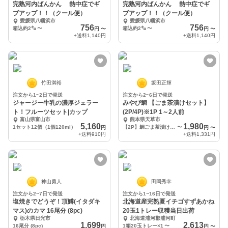
完熟河内ばんかん 熱中症でギ
完熟河内ばんかん 熱中症でギ
ブアップ！！（クール便）
ブアップ！！（クール便）
愛媛県八幡浜市
愛媛県八幡浜市
756
756
箱込約2㌔
〜
箱込約2㌔
〜
円
〜
円
〜
+送料
1,140円
+送料
1,140円
竹田満裕
坂田正輝
注文から1~2日で発送
注文から2~6日で発送
ジャージー牛乳の濃厚ジェラー
みやび鯛 【ごま茶漬けセット】
ト！フルーツセット|カップ
(2P/4P)※1P 1～2人前
富山県富山市
熊本県天草市
5,160
1,980
1セット12個（1個120ml）
【2P】鯛ごま茶漬け2Pセット
〜
円
円
〜
+送料
910円
+送料
1,331円
神山勇人
田岡秀幸
注文から2~7日で発送
注文から1~16日で発送
塩焼きでどうぞ！頂鱒(イタダキ
北海道産完熟夏イチゴすずあかね
マス)のカマ 16尾分 (8pc)
20玉1トレー収穫当日出荷
栃木県日光市
北海道浦河郡浦河町
1,699
2,613
16尾分 (8pc)
1箱20玉トレー×1
〜
円
円
〜