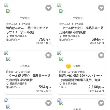
二宮昌基
二宮昌基
注文から1~7日で発送
注文から1~7日で発送
河内ばんかん 熱中症でギブア
クール便で安心 完熟日本一見
ップ！！（クール便）
た目の悪い河内晩柑
愛媛県八幡浜市
愛媛県八幡浜市
756
594
箱込約2㌔
〜
箱込約2㌔
〜
円
〜
円
〜
+送料
1,140円
+送料
1,140円
二宮昌基
安田昌一
注文から1~7日で発送
注文から3~16日で発送
クール便で安心 完熟日本一見
国産レモン果汁100％ストレート
た目の悪い河内晩柑
（栽培期間中農薬不使用、無添
愛媛県八幡浜市
熊本県水俣市
加）
594
2,160
箱込約2㌔
〜
1本
〜
円
〜
円
〜
+送料
1,140円
+送料
1,111円
城田 要