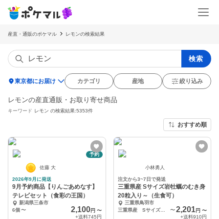
産直・通販のポケマル
レモンの検索結果
検索
location_on
東京都にお届け
カテゴリ
産地
絞り込み
レモンの産直通販・お取り寄せ商品
キーワード
レモン
の検索結果:5353件
おすすめ順
予約
佐藤 大
小林勇人
2026年9月に発送
注文から3~7日で発送
9月予約商品【りんごあめなす】
三重県産 Sサイズ岩牡蠣のむき身
テレビセット（食彩の王国）
20粒入り～（生食可）
新潟県三条市
三重県鳥羽市
2,100
2,201
6個
〜
三重県産 Sサイズ岩牡蠣 殻無し むき身（約20粒）
〜
円
〜
円
〜
+送料
745円
+送料
910円