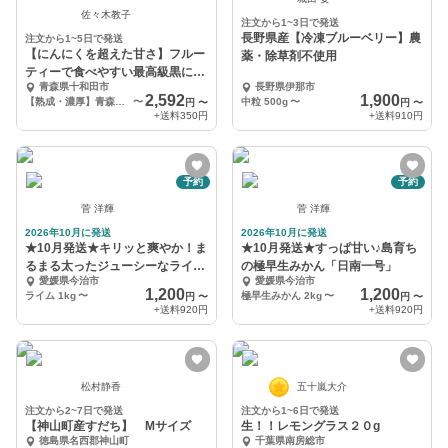
佐々木教子
注文から1~3日で発送
長野県産【冷凍ブルーベリー】農
注文から1~5日で発送
【にんにくを超えた甘さ】フルー
薬・除草剤不使用
ティーで食べやすい最高級黒にん
青森県十和田市
長野県伊那市
にく
2,592
1,900
【熟成・濃厚】青森黒にんにく200g
〜
中粒 500g
〜
円
〜
円
〜
+送料
350円
+送料
910円
予約
予約
菅 洋輝
菅 洋輝
2026年10月に発送
2026年10月に発送
★10月発送★キリッと爽やか！ま
★10月発送★すっぱ甘い♪島育ち
るまる太ったジューシーなライム
の極早生みかん「日南一号」
愛媛県今治市
愛媛県今治市
★
1,200
1,200
ライム 1kg
〜
極早生みかん 2kg
〜
円
〜
円
〜
+送料
920円
+送料
920円
松村静香
五十嵐大介
注文から2~7日で発送
注文から1~6日で発送
【神山町産すだち】 Mサイズ
生！！レモングラス２０g
徳島県名西郡神山町
千葉県南房総市