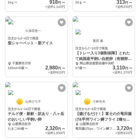
918
313
1kg
〜
20ｇ
〜
円
〜
円
〜
+送料
1,140円
+送料
250円
久保田恵一
注文から2~4日で発送
繁田 薫
梨シャーベット・梨アイス
注文から7~10日で発送
【トレー入り3個割保障】とれた
て純国産平飼い自然卵（有精卵）
千葉県市川市
岡山県加賀郡吉備中央町
添加物／保存料不使用
2,980
3,110
100ml×6個
〜
27個
〜
円
〜
円
〜
+送料
910円
+送料
1,370円
山本ひろ子
小林光夫
注文から1~14日で発送
注文から2~4日で発送
チルド便・新鮮・訳あり・八ヶ岳
【揚げるだけ！】富士の介竜田揚
のおいしい平飼い卵
げ&甲州ワイン鱒フライ 2種セッ
山梨県北杜市
山梨県北杜市
ト
2,320
3,720
たまご40個
〜
竜田揚げ2pc、ワイン鱒フライ2pc(計4p)
円
〜
円
+送料
1,850円
+送料
910円