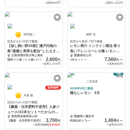
+送料
965円
+送料
1,315円
和田隆二
桐野 直
注文から2~15日で発送
注文から当日~7日で発送
【放し飼い卵30個】瀬戸内海の
レモン果汁 インライン製法 香り
島”薬膳と果実を配合”したえさで
高いアレンユーレカ種 レモンジ
広島県豊田郡大崎上島町
愛媛県松山市
育ったもみじの卵
ュース 1L大容量
2,600
7,560
鶏卵３０個（１０個×３パック）
3本セット
〜
円
円
〜
+送料
1,370円
+送料
990円
予約
二宮昌基
送料無料
2026年9月に発送
種なしレモン 9月
木暮 隆
注文から4~14日で発送
【農薬・化学肥料不使用】人参ジ
ュース1ℓ2本セット〜たからのや
群馬県吾妻郡高山村
愛媛県八幡浜市
またかやま〜
3,700
1,404
【農薬・化学肥料不使用】人参ジュース1ℓ2本セット
約箱込約１㌔
〜
円
円
〜
+送料
745円
送料無料
+送料
920円