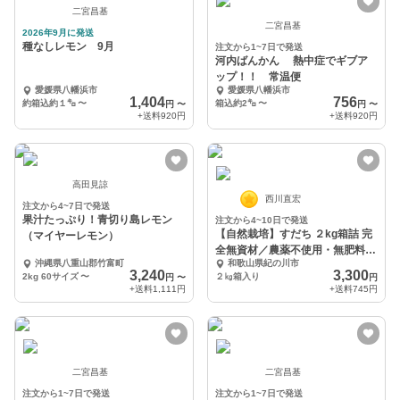
二宮昌基
二宮昌基
2026年9月に発送
種なしレモン 9月
注文から1~7日で発送
河内ばんかん 熱中症でギブア
ップ！！ 常温便
愛媛県八幡浜市
愛媛県八幡浜市
1,404
756
約箱込約１㌔
〜
箱込約2㌔
〜
円
〜
円
〜
+送料
920円
+送料
920円
高田見諒
西川直宏
注文から4~7日で発送
果汁たっぷり！青切り島レモン
注文から4~10日で発送
【自然栽培】すだち ２kg箱詰 完
（マイヤーレモン）
全無資材／農薬不使用・無肥料・
沖縄県八重山郡竹富町
和歌山県紀の川市
無除草剤
3,240
3,300
2kg 60サイズ
〜
２㎏箱入り
円
〜
円
+送料
1,111円
+送料
745円
二宮昌基
二宮昌基
注文から1~7日で発送
注文から1~7日で発送