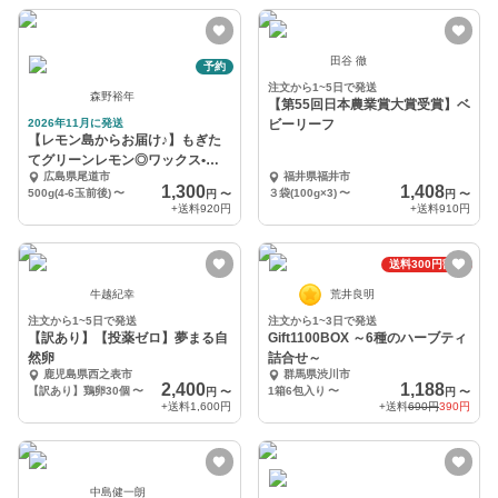
田谷 徹
予約
注文から1~5日で発送
森野裕年
【第55回日本農業賞大賞受賞】ベ
2026年11月に発送
ビーリーフ
【レモン島からお届け♪】もぎた
てグリーンレモン◎ワックス•防
広島県尾道市
福井県福井市
腐剤•防カビ剤不使用
1,300
1,408
500g(4-6玉前後)
〜
３袋(100g×3)
〜
円
〜
円
〜
+送料
920円
+送料
910円
送料300円割引
牛越紀幸
荒井良明
注文から1~5日で発送
注文から1~3日で発送
【訳あり】【投薬ゼロ】夢まる自
Gift1100BOX ～6種のハーブティ
然卵
詰合せ～
鹿児島県西之表市
群馬県渋川市
2,400
1,188
【訳あり】鶏卵30個
〜
1箱6包入り
〜
円
〜
円
〜
+送料
1,600円
+送料
690円
390円
中島健一朗