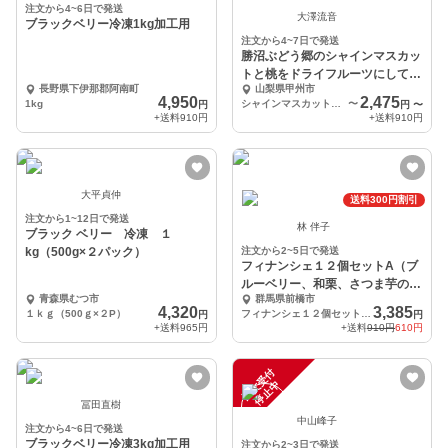
注文から4~6日で発送
大澤流音
ブラックベリー冷凍1kg加工用
注文から4~7日で発送
勝沼ぶどう郷のシャインマスカッ
トと桃をドライフルーツにして乗
長野県下伊那郡阿南町
山梨県甲州市
せてたり、食材に入れ
4,950
2,475
1kg
シャインマスカットか桃か両方ともかを備考欄に記載され、4個セット
〜
円
円
〜
+送料
910円
+送料
910円
大平貞仲
送料300円割引
注文から1~12日で発送
林 伴子
ブラック ベリー 冷凍 １
kg（500g×２パック）
注文から2~5日で発送
フィナンシェ１２個セットA（ブ
ルーベリー、和栗、さつま芋の３
青森県むつ市
群馬県前橋市
種各4個）
4,320
3,385
１ｋｇ（500ｇ×２P）
フィナンシェ１２個セットＡ（ブルーベリー、和栗、さつま芋の３種各4個）
円
円
+送料
965円
+送料
910円
610円
注
文
受
付
停
止
中
冨田直樹
中山峰子
注文から4~6日で発送
ブラックベリー冷凍3kg加工用
注文から2~3日で発送