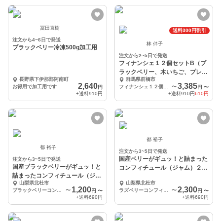
冨田直樹
送料300円割引
注文から4~6日で発送
林 伴子
ブラックベリー冷凍500g加工用
注文から2~5日で発送
フィナンシェ１２個セットB（ブ
ラックベリー、木いちご、プレー
長野県下伊那郡阿南町
群馬県前橋市
ンの３種各4個）
2,640
3,385
お得用で加工用です
フィナンシェ１２個セット（ブラックベリー、木いちご、プレーンの３種各4個）
〜
円
円
〜
+送料
910円
+送料
910円
610円
都 裕子
都 裕子
注文から3~5日で発送
国産ベリーがギュッ！と詰まった
注文から3~5日で発送
国産ブラックベリーがギュッ！と
コンフィチュール（ジャム）２種
詰まったコンフィチュール（ジャ
セット
山梨県北杜市
山梨県北杜市
ム）【110ｇ】
1,200
2,300
ブラックベリーコンフィチュール110ｇ 1本
〜
ラズベリーコンフィチュール110ｇ1本＋ブラックベリーコンフィチュール110ｇ1本
〜
円
〜
円
〜
+送料
690円
+送料
690円