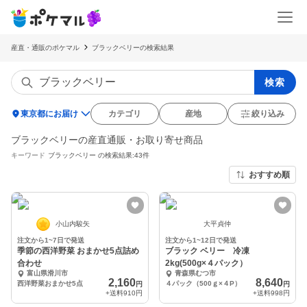
産直・通販のポケマル
ブラックベリーの検索結果
検索
location_on
東京都にお届け
カテゴリ
産地
絞り込み
ブラックベリーの産直通販・お取り寄せ商品
キーワード
ブラックベリー
の検索結果:43件
おすすめ順
小山内駿矢
大平貞仲
注文から1~7日で発送
注文から1~12日で発送
季節の西洋野菜 おまかせ5点詰め
ブラック ベリー 冷凍
合わせ
2kg(500g×４パック）
富山県滑川市
青森県むつ市
2,160
8,640
西洋野菜おまかせ5点
４パック（500ｇ×４P）
円
円
+送料
910円
+送料
998円