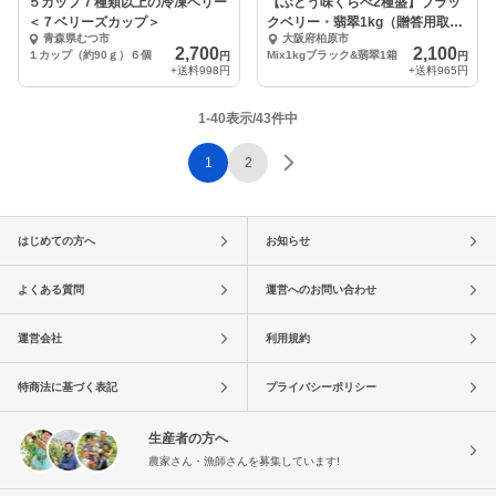
５カップ７種類以上の冷凍ベリー
【ぶどう味くらべ2種盛】ブラッ
＜７ベリーズカップ＞
クベリー・翡翠1kg（贈答用取っ
青森県むつ市
大阪府柏原市
手付き）
2,700
2,100
１カップ（約90ｇ）６個
Mix1kgブラック&翡翠1箱
円
円
+送料
998円
+送料
965円
1-40表示/43件中
1
2
はじめての方へ
お知らせ
よくある質問
運営へのお問い合わせ
運営会社
利用規約
特商法に基づく表記
プライバシーポリシー
生産者の方へ
農家さん・漁師さんを募集しています!