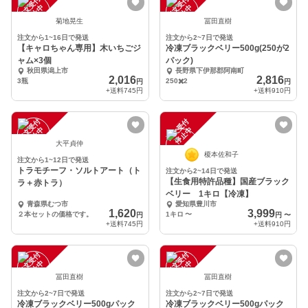
注
文
受
付
停
止
注
文
受
付
停
止
中
中
菊地晃生
冨田直樹
注文から1~16日で発送
注文から2~7日で発送
【キャロちゃん専用】木いちごジ
冷凍ブラックベリー500g(250が2
ャム×3個
パック)
秋田県潟上市
長野県下伊那郡阿南町
2,016
2,816
3瓶
250✖️2
円
円
+送料
745円
+送料
910円
注
文
受
付
停
止
注
文
受
付
停
止
中
中
大平貞仲
榎本佐和子
注文から1~12日で発送
トラモチーフ・ソルトアート（ト
注文から2~14日で発送
【生食用特許品種】国産ブラック
ラ＋赤トラ）
ベリー 1キロ【冷凍】
青森県むつ市
愛知県豊川市
1,620
3,999
２本セットの価格です。
1キロ
〜
円
円
〜
+送料
745円
+送料
910円
注
文
受
付
停
止
注
文
受
付
停
止
中
中
冨田直樹
冨田直樹
注文から2~7日で発送
注文から2~7日で発送
冷凍ブラックベリー500gパック
冷凍ブラックベリー500gパック