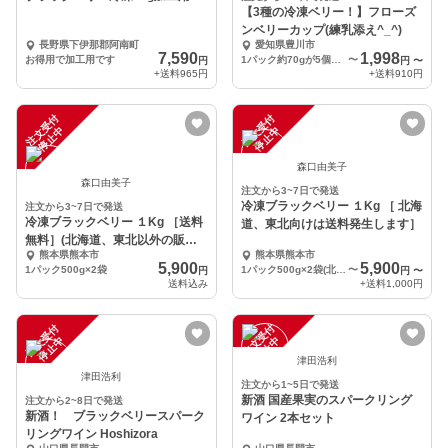
【3種の冷凍ベリー！】フローズ
ンベリーカップ(練乳添え^_^)
長野県下伊那郡阿南町
愛知県豊川市
7,590
1,998
お得用で加工用です
1パック約70gが5個入り
〜
円
円
〜
+送料
965円
+送料
910円
注
文
受
付
停
止
注
文
受
付
停
止
中
中
森口由美子
森口由美子
注文から3~7日で発送
冷凍ブラックベリー １Kg ［ 北海
注文から3~7日で発送
冷凍ブラックベリー １Kg ［送料
道、東北向けは送料発生します］
無料］(北海道、東北以外の販売
熊本県熊本市
熊本県熊本市
となります）
5,900
5,900
1パック500g×2袋
1パック500g×2袋(北海道）
〜
円
円
〜
送料込み
+送料
1,000円
注
文
受
付
停
止
注
文
受
付
停
止
中
中
津田浩利
津田浩利
注文から1~5日で発送
新酒 国産果実のスパークリング
注文から2~8日で発送
新酒！ ブラックベリースパーク
ワイン 2本セット
リングワイン Hoshizora