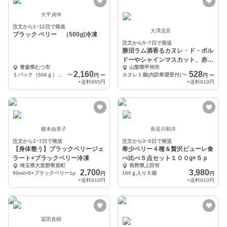
大平貞仲
注文から1~12日で発送
大澤流音
ブラック ベリー （500g)冷凍
注文から5~7日で発送
勝沼ラム酒香るカヌレ・ド・ボル
ドーやシャインマスカット、赤白
青森県むつ市
山梨県甲州市
ワイン煮のカヌレ
2,160
528
１パック（500ｇ）１個
〜
カヌレ１個(内訳希望受付)
〜
円
〜
円
〜
+送料
965円
+送料
910円
榎本由美子
長谷川和洋
注文から1~7日で発送
注文から3~5日で発送
【身体整う】ブラックベリージェ
希少ベリー４種＆贅沢ピューレ食
ラート+ブラックベリー冷凍
べ比べ５点セット１００g×５ｐ
埼玉県大里郡寄居町
長野県上田市
2,700
3,980
90ml×5+ブラックベリー1p
100ｇ入り５袋
円
円
+送料
910円
+送料
910円
冨田直樹