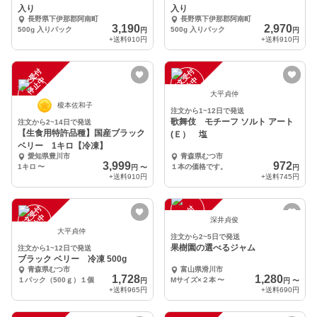
入り
入り
長野県下伊那郡阿南町
長野県下伊那郡阿南町
3,190
2,970
500g 入りパック
500g 入りパック
円
円
+送料
910円
+送料
910円
注
文
受
付
停
止
注
文
受
付
停
止
中
中
大平貞仲
榎本佐和子
注文から1~12日で発送
歌舞伎 モチーフ ソルト アート
注文から2~14日で発送
【生食用特許品種】国産ブラック
(Ｅ） 塩
ベリー 1キロ【冷凍】
愛知県豊川市
青森県むつ市
3,999
972
1キロ
〜
１本の価格です。
円
〜
円
+送料
910円
+送料
745円
注
文
受
付
停
止
注
文
受
付
停
止
中
中
深井貞俊
大平貞仲
注文から2~5日で発送
果樹園の選べるジャム
注文から1~12日で発送
ブラック ベリー 冷凍 500g
青森県むつ市
富山県滑川市
1,728
1,280
１パック（500ｇ）１個
Mサイズ×２本
〜
円
円
〜
+送料
965円
+送料
690円