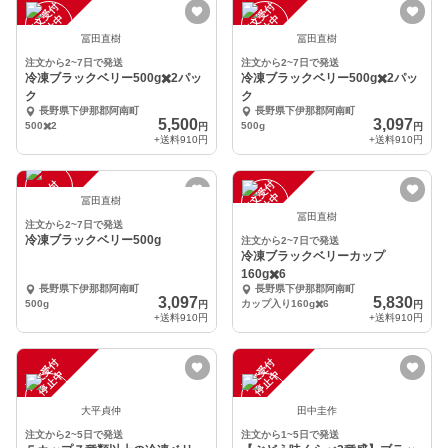
注
文
受
付
停
止
注
文
受
付
停
止
中
中
冨田直樹
冨田直樹
注文から2~7日で発送
注文から2~7日で発送
冷凍ブラックベリー500g✖️2パッ
冷凍ブラックベリー500g✖️2パッ
ク
ク
長野県下伊那郡阿南町
長野県下伊那郡阿南町
5,500
3,097
500✖️2
500g
円
円
+送料
910円
+送料
910円
注
文
受
付
停
止
注
文
受
付
停
止
中
中
冨田直樹
冨田直樹
注文から2~7日で発送
冷凍ブラックベリー500g
注文から2~7日で発送
冷凍ブラックベリーカップ
160g✖️6
長野県下伊那郡阿南町
長野県下伊那郡阿南町
3,097
5,830
500g
カップ入り160g✖️6
円
円
+送料
910円
+送料
910円
注
文
受
付
停
止
注
文
受
付
停
止
中
中
大平貞仲
田中圭作
注文から2~5日で発送
注文から1~5日で発送