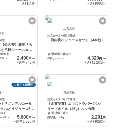
送料込み
+送料
990円
二宮昌基
俊和
注文から2~5日で発送
！河内晩柑ジュースセット（4本他）
発送
！【金の蜜】濃厚『あ
っとろ桃ジュース☆ギ
郡豊丘村
愛媛県八幡浜市
2,490
4,320
２本
〜
4本セット
〜
円
〜
円
〜
+送料
745円
+送料
1,205円
ふるさと納税可
秀一
真鍋貴臣
発送
注文から2~5日で発送
つ！？ノンアルコール
【金賞受賞】エキストラバージンオ
イのぶどうジュース5本
リーブオイル（46g）ルッカ種
余市町
香川県三豊市
5,000
2,201
l×5
〜
内容量：46g
円
〜
円
+送料
1,095円
+送料
920円