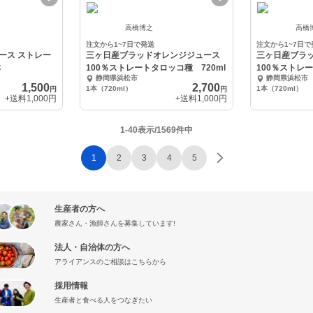
高橋博之
高橋
注文から1~7日で発送
注文から1~7日で
ース ストレー
三ヶ日産ブラッドオレンジジュース
三ヶ日産ブラ
本
100％ストレートタロッコ種 720ml
100％ストレー
静岡県浜松市
静岡県浜松市
1,500
2,700
1本（720ml）
1本（720ml）
円
円
+送料
1,000円
+送料
1,000円
1-40表示/1569件中
1
2
3
4
5
生産者の方へ
農家さん・漁師さんを募集しています!
法人・自治体の方へ
アライアンスのご相談はこちらから
採用情報
生産者と食べる人をつなぎたい