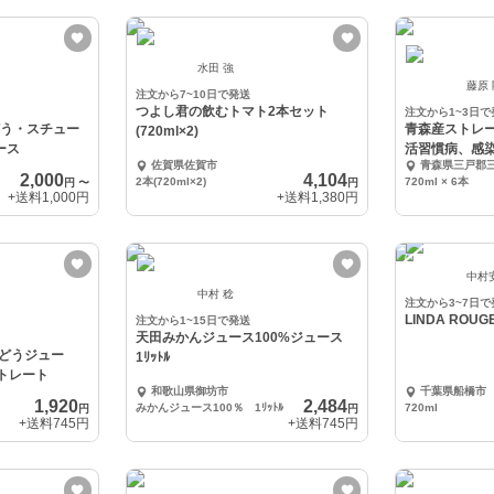
水田 強
藤原
注文から7~10日で発送
つよし君の飲むトマト2本セット
注文から1~3日で
ぶどう・スチュー
青森産ストレー
(720ml×2)
ース
活習慣病、感
佐賀県佐賀市
青森県三戸郡
おススメです
2,000
4,104
2本(720ml×2)
720ml × 6本
円
〜
円
+送料
1,000円
+送料
1,380円
中村
中村 稔
注文から3~7日で
LINDA ROUG
注文から1~15日で発送
天田みかんジュース100%ジュース
どうジュー
1ﾘｯﾄﾙ
ストレート
和歌山県御坊市
千葉県船橋市
1,920
2,484
みかんジュース100％ 1ﾘｯﾄﾙ
720ml
円
円
+送料
745円
+送料
745円