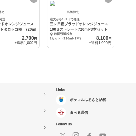
博之
高橋博之
発送
注文から1~7日で発送
ッドオレンジジュース
三ヶ日産ブラッドオレンジジュース
トタロッコ種 720ml
100％ストレート720ml×3本セット
静岡県浜松市
2,700
8,100
1セット（720ml×3本）
円
円
+送料
1,000円
+送料
1,000円
Links
ポケマルふるさと納税
食べる通信
Follow us