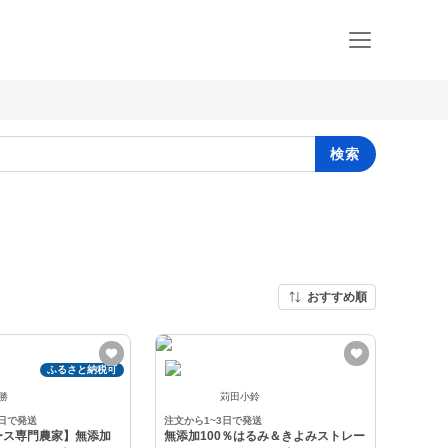
検索
おすすめ順
ふるさと納税可
 勝
苅田小鈴
6日で発送
注文から1~3日で発送
ース専門農家】無添加
無添加100％はるみ＆きよみストレー