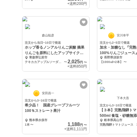
+送料
200円
森山聡彦
宮川幸平
注文から当日~10日で発送
注文から2~5日で発送
ホップ香るノンアルりんご炭酸 摘果
加水・加糖なし『完熟
りんごを原料にしたアップサイクル
100%りんごジュース
青森県弘前市
長野県須坂市
ドリンク！
2,025
テキカカアップルソーダホップド 3本入
〜
【1000㎖×2本】
〜
円
〜
+送料
850円
安田昌一
下本大吾
注文から3~16日で発送
希少品！ 国産グレープフルーツ
注文から3~10日で発送
【３本】完熟飛騨トマ
100％ストレート果汁
500ml 食塩・砂糖無
熊本県水俣市
岐阜県高山市
1,188
1本
〜
完熟飛騨トマトジュース 
円
〜
+送料
1,111円