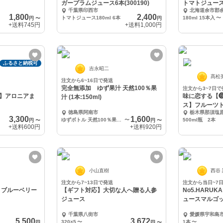
ガープラムジュース6本(300190)
トマトジュース1
千葉県印西市
北海道余市郡
1,800
2,400
トマトジュース180ml 6本
180ml 15本入
〜
円
〜
円
+送料
745円
+送料
1,000円
ふるさと納税可
吉永昭二
髙松
注文から6~16日で発送
完全無添加 ゆず果汁 天然100％果
注文から3~7日で
】アロニアま
味に恋する【
汁 (1本:150ml)
ス】フルーツ
徳島県阿南市
栃木県那須塩
ス
3,300
1,600
ゆずボトル 天然100％果汁：２本セット
〜
500ml瓶 2本
円
〜
円
〜
+送料
600円
+送料
920円
小山直樹
西谷
注文から7~13日で発送
注文から当日~7
りブルーベリー
【ギフト対応】大切な人へ贈る人参
No5.HARU
ジュース
ュースマルゴ
千葉県八街市
愛媛県宇和島
5,500
3,672
320×5
〜
1本
〜
円
円
〜