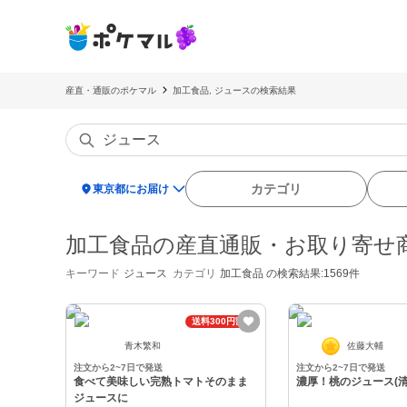
産直・通販のポケマル
加工食品, ジュースの検索結果
location_on
カテゴリ
東京都にお届け
加工食品の産直通販・お取り寄せ
キーワード
ジュース
カテゴリ
加工食品
の検索結果:1569件
送料300円割引
青木繁和
佐藤大輔
注文から2~7日で発送
注文から2~7日で発送
食べて美味しい完熟トマトそのまま
濃厚！桃のジュース(清
ジュースに