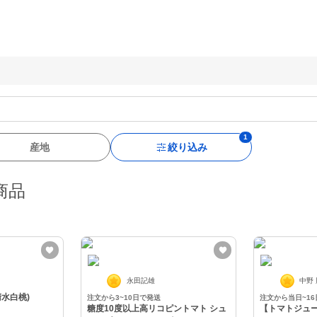
産地
絞り込み
商品
永田記雄
中野
水白桃)
注文から3~10日で発送
注文から当日~1
糖度10度以上高リコピントマト シュ
【トマトジュ