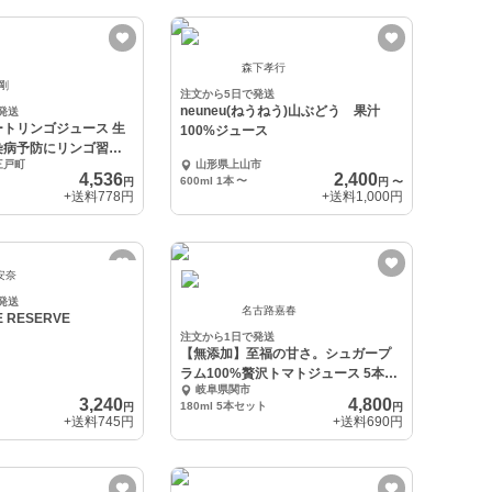
森下孝行
 剛
注文から5日で発送
neuneu(ねうねう)山ぶどう 果汁
発送
トリンゴジュース 生
100%ジュース
染病予防にリンゴ習慣
三戸町
山形県上山市
4,536
2,400
600ml 1本
〜
円
円
〜
+送料
778円
+送料
1,000円
安奈
発送
名古路嘉春
E RESERVE
注文から1日で発送
【無添加】至福の甘さ。シュガープ
ラム100%贅沢トマトジュース 5本セ
岐阜県関市
ット
3,240
4,800
180ml 5本セット
円
円
+送料
745円
+送料
690円