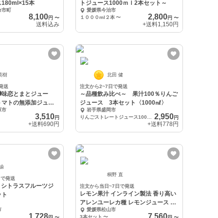
80ml×15本
トジュース1000ｍｌ2本セット～
余市町
愛媛県今治市
8,100
2,800
１０００ml２本
〜
円
〜
円
〜
送料込み
+送料
1,150円
英樹
北田 健
発送
注文から2~7日で発送
❻味恋とまとジュー
～品種飲み比べ～ 果汁100％りんご
トマトの無添加ジュー
ジュース 3本セット〈1000㎖〉
原市
岩手県盛岡市
3,510
2,950
りんごストレートジュース1000㎖×3本
円
円
+送料
690円
+送料
778円
 諭
桐野 直
日で発送
KA シトラスフルーツジ
注文から当日~7日で発送
レモン果汁 インライン製法 香り高い
ット
アレンユーレカ種 レモンジュース 1L
市
愛媛県松山市
大容量
1,728
7,560
3本セット
〜
円
〜
円
〜