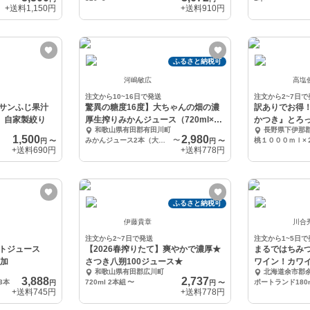
+送料
1,150円
+送料
910円
ふるさと納税可
河嶋敏広
高塩
注文から10~16日で発送
注文から2~7日で
サンふじ果汁
驚異の糖度16度】大ちゃんの畑の濃
訳ありでお得
』自家製絞り
厚生搾りみかんジュース（720ml×2
かつき』とろ
和歌山県有田郡有田川町
長野県下伊那
本・3本
フト対応可
1,500
2,980
みかんジュース2本（大瓶720ml）
〜
桃１０００ｍｌ×
円
〜
円
〜
+送料
690円
+送料
778円
ふるさと納税可
伊藤貴章
川合
注文から2~7日で発送
注文から1~5日で
トジュース
【2026春搾りたて】爽やかで濃厚★
まるではちみ
添加
さつき八朔100ジュース★
ワイン！カワ
和歌山県有田郡広川町
北海道余市郡
セット！
3,888
2,737
3本
720ml 2本組
〜
ポートランド180m
円
円
〜
+送料
745円
+送料
778円