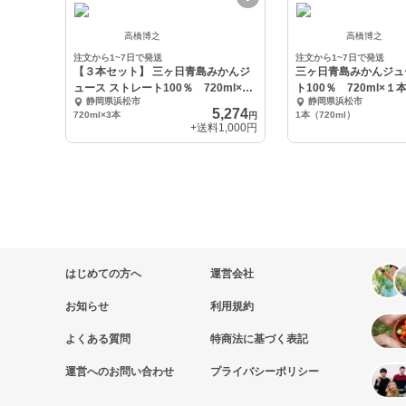
高橋博之
高橋博之
注文から1~7日で発送
注文から1~7日で発送
【３本セット】 三ヶ日青島みかんジ
三ヶ日青島みかんジュ
ュース ストレート100％ 720ml×３
ト100％ 720ml×１
静岡県浜松市
静岡県浜松市
本
5,274
720ml×3本
1本（720ml）
円
+送料
1,000円
はじめての方へ
運営会社
お知らせ
利用規約
よくある質問
特商法に基づく表記
運営へのお問い合わせ
プライバシーポリシー