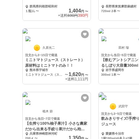
群馬県利根郡昭和村
長野県東筑摩郡麻績村
1,404
１瓶1Ⅼ
〜
720ml 2本
〜
円
〜
+送料
690円
390円
久原光二
田村 瑠
注文から3~15日で発送
注文から当日~5日で発送
ミニトマトジュース（ストレート）
【飲むアントシアニン
原材料はミニトマトのみ！！
るしぼり大容量300ml
熊本県宇城市
岩手県盛岡市
1,620
ミニトマトジュース（ストレート）500 ml 1本
〜
300ml 1本
〜
円
〜
+送料
1,111円
武田守
植木 節
注文から3~5日で発送
飲みきりサイズ!手搾
注文から当日~7日で発送
【生搾り100%柚子果汁】小さな農家
ジュース
だから出来る手絞り果汁だから殆ど
兵庫県神崎郡神河町
愛媛県今治市
苦味がありま
1,350
200ｇ
〜
1箱180ml×6本入×2箱
円
〜