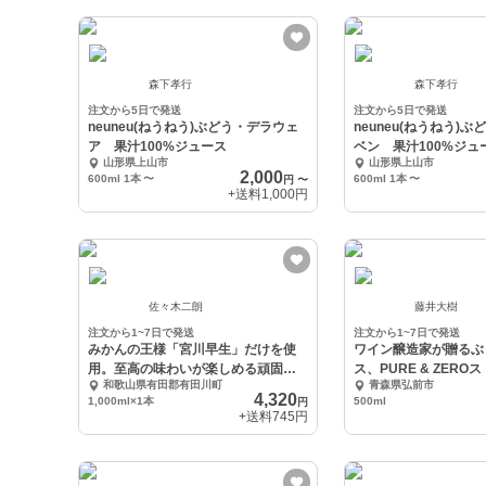
森下孝行
森下孝行
注文から5日で発送
注文から5日で発送
neuneu(ねうねう)ぶどう・デラウェ
neuneu(ねうねう)
ア 果汁100%ジュース
ベン 果汁100%ジュ
山形県上山市
山形県上山市
2,000
600ml 1本
〜
600ml 1本
〜
円
〜
+送料
1,000円
佐々木二朗
藤井大樹
注文から1~7日で発送
注文から1~7日で発送
みかんの王様「宮川早生」だけを使
ワイン醸造家が贈るぶ
用。至高の味わいが楽しめる頑固み
ス、PURE & ZERO
和歌山県有田郡有田川町
青森県弘前市
かんジュース
4,320
1,000ml×1本
500ml
円
+送料
745円