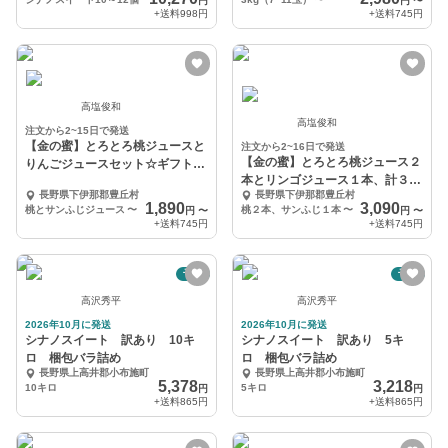
円
円
〜
+送料
998円
+送料
745円
高塩俊和
高塩俊和
注文から2~15日で発送
【金の蜜】とろとろ桃ジュースと
注文から2~16日で発送
【金の蜜】とろとろ桃ジュース２
りんごジュースセット☆ギフト対
本とリンゴジュース１本、計３本
応可
長野県下伊那郡豊丘村
長野県下伊那郡豊丘村
セット☆ギフト対応可
1,890
3,090
桃とサンふじジュース
〜
桃２本、サンふじ１本
〜
円
〜
円
〜
+送料
745円
+送料
745円
予約
予約
高沢秀平
高沢秀平
2026年10月に発送
2026年10月に発送
シナノスイート 訳あり 10キ
シナノスイート 訳あり 5キ
ロ 梱包バラ詰め
ロ 梱包バラ詰め
長野県上高井郡小布施町
長野県上高井郡小布施町
5,378
3,218
10キロ
5キロ
円
円
+送料
865円
+送料
865円