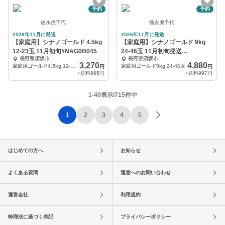
予約
予約
徳永虎千代
徳永虎千代
2026年11月に発送
2026年11月に発送
【家庭用】シナノゴールド 4.5kg
【家庭用】シナノゴールド 9kg
12-23玉 11月初旬#NAG0B045
24-46玉 11月初旬発送
長野県須坂市
長野県須坂市
#NAG0B045
3,270
4,880
家庭用ゴールド4.5kg 12-23玉
家庭用ゴールド9kg 24-46玉
円
円
+送料
865円
+送料
997円
1-40表示/715件中
1
2
3
4
5
はじめての方へ
お知らせ
よくある質問
運営へのお問い合わせ
運営会社
利用規約
特商法に基づく表記
プライバシーポリシー