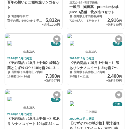
百年の想いと二種乾燥リンゴセッ
注文から3~5日で発送
一般用 減農薬 premium林檎
ト
juice 3品種 飲み比べセット
青森県平川市
長野県上水内郡飯綱町
5,832
2,916
百年の想い1000ml×2 干しりんごスライス約25g 干しりんご八切り約30g
720ml入り 3本セット
円
円
+送料
1,200円
+送料
745円
予約
予約
生玉治久
生玉治久
2026年10月に発送
2026年10月に発送
《予約商品：10月上中旬》綺麗な
《予約商品：10月上中旬～》 訳
葉とらずｼﾅﾉｽｲｰﾄ 10㎏箱 24～36
ありシナノスイート 3kg箱 7〜11
長野県下高井郡山ノ内町
長野県下高井郡山ノ内町
玉
玉 長野県
7,390
2,460
10ｷﾛ箱 24～36個
3ｷﾛ箱 7～11玉
円
円
+送料
997円
+送料
745円
予約
予約
生玉治久
三上厚蔵
2026年10月に発送
《予約商品：10月上中旬～》訳あ
2026年10月に発送
【わずか3%の希少性】果汁溢れ
り シナノスイート 10㎏箱 24～
る『シナノスイート』お試し特価