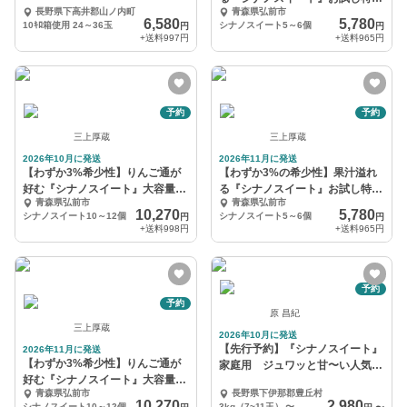
36玉
長野県下高井郡山ノ内町
青森県弘前市
5～6個☆10月予約
6,580
5,780
10ｷﾛ箱使用 24～36玉
シナノスイート5～6個
円
円
+送料
997円
+送料
965円
予約
予約
三上厚蔵
三上厚蔵
2026年10月に発送
2026年11月に発送
【わずか3%希少性】りんご通が
【わずか3%の希少性】果汁溢れ
好む『シナノスイート』大容量パ
る『シナノスイート』お試し特価
青森県弘前市
青森県弘前市
ッケージ10月予約
5～6個☆11月予約
10,270
5,780
シナノスイート10～12個
シナノスイート5～6個
円
円
+送料
998円
+送料
965円
予約
予約
原 昌紀
三上厚蔵
2026年10月に発送
【先行予約】『シナノスイート』
2026年11月に発送
【わずか3%希少性】りんご通が
家庭用 ジュワッと甘〜い人気品
好む『シナノスイート』大容量パ
種！
青森県弘前市
長野県下伊那郡豊丘村
ッケージ11月予約
10,270
2,980
シナノスイート10～12個
3kg（7~11玉）
〜