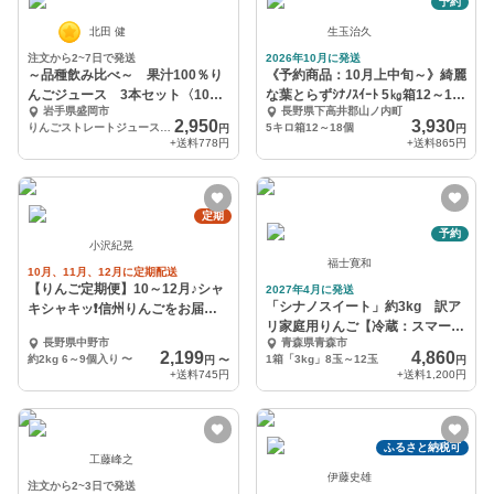
予約
北田 健
生玉治久
注文から2~7日で発送
2026年10月に発送
～品種飲み比べ～ 果汁100％り
《予約商品：10月上中旬～》綺麗
んごジュース 3本セット〈1000
な葉とらずｼﾅﾉｽｲｰﾄ 5㎏箱12～18
岩手県盛岡市
長野県下高井郡山ノ内町
㎖〉
玉
2,950
3,930
りんごストレートジュース1000㎖×3本
5キロ箱12～18個
円
円
+送料
778円
+送料
865円
定期
予約
小沢紀晃
福士寛和
10月、11月、12月に定期配送
【りんご定期便】10～12月♪シャ
2027年4月に発送
「シナノスイート」約3kg 訳ア
キシャキッ❗️信州りんごをお届け
リ家庭用りんご【冷蔵：スマート
します♪
長野県中野市
青森県青森市
フレッシュ加工】
2,199
4,860
約2kg 6～9個入り
〜
1箱「3kg」8玉～12玉
円
〜
円
+送料
745円
+送料
1,200円
ふるさと納税可
工藤峰之
伊藤史雄
注文から2~3日で発送