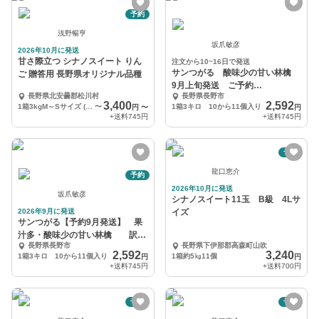
予約
浅野暢亨
坂爪敏彦
2026年10月に発送
甘さ際立つ シナノスイート りん
注文から10~16日で発送
サンつがる 酸味少の甘い林檎
ご 贈答用 長野県オリジナル品種
9月上旬発送 ご予約
長野県北安曇郡松川村
長野県長野市
中！！・・・ 訳あり 家庭専用
3,400
2,592
1箱3kgM～Sサイズ (11～12玉)
〜
1箱3キロ 10から11個入り
円
〜
円
+送料
745円
+送料
745円
予約
龍口恵介
予約
2026年10月に発送
坂爪敏彦
シナノスイート11玉 B級 4Lサ
2026年9月に発送
イズ
サンつがる【予約9月発送】 果
汁多・酸味少の甘い林檎 訳あ
長野県長野市
長野県下伊那郡高森町山吹
り 家庭専用
2,592
3,240
1箱3キロ 10から11個入り
1箱約5㎏11個
円
円
+送料
745円
+送料
700円
予約
予約