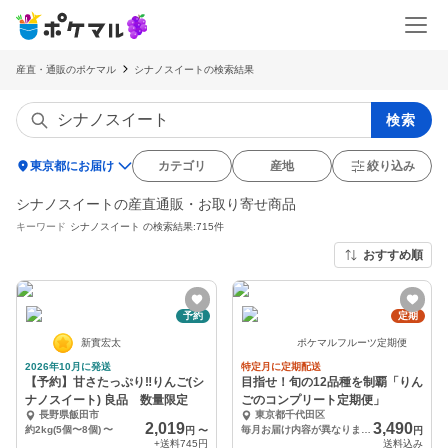
産直・通販のポケマル
シナノスイートの検索結果
検索
location_on
東京都にお届け
カテゴリ
産地
絞り込み
シナノスイートの産直通販・お取り寄せ商品
キーワード
シナノスイート
の検索結果:715件
おすすめ順
予約
定期
新實宏太
ポケマルフルーツ定期便
2026年10月に発送
特定月に定期配送
【予約】甘さたっぷり‼️りんご(シ
目指せ！旬の12品種を制覇「りん
ナノスイート) 良品 数量限定
ごのコンプリート定期便」
長野県飯田市
東京都千代田区
2,019
3,490
約2kg(5個〜8個)
〜
毎月お届け内容が異なります (送料込み)
円
〜
円
+送料
745円
送料込み