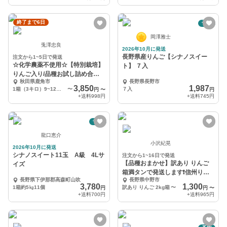
終了まで6日
予約
岡澤雅士
兎澤忠良
2026年10月に発送
長野県産りんご【シナノスイー
注文から1~5日で発送
☆化学農薬不使用☆【特別栽培】
ト】 ７入
りんご入り/品種お試し詰め合わ
秋田県鹿角市
長野県長野市
せ
3,850
1,987
1箱（3キロ）9~12玉入り
〜
７入
円
〜
円
+送料
998円
+送料
745円
予約
龍口恵介
小沢紀晃
2026年10月に発送
シナノスイート11玉 A級 4Lサ
注文から1~16日で発送
【品種おまかせ】訳あり りんご
イズ
箱満タンで発送します❗️信州りん
長野県下伊那郡高森町山吹
長野県中野市
ご
3,780
1,300
1箱約5㎏11個
訳あり りんご 2kg箱
〜
円
円
〜
+送料
700円
+送料
965円