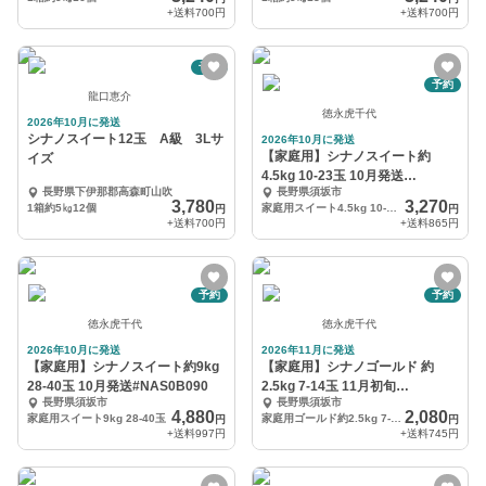
+送料
700円
+送料
700円
予約
予約
龍口恵介
徳永虎千代
2026年10月に発送
シナノスイート12玉 A級 3Lサ
2026年10月に発送
【家庭用】シナノスイート約
イズ
4.5kg 10-23玉 10月発送
長野県下伊那郡高森町山吹
長野県須坂市
#NAS0B045
3,780
3,270
1箱約5㎏12個
家庭用スイート4.5kg 10-23玉
円
円
+送料
700円
+送料
865円
予約
予約
徳永虎千代
徳永虎千代
2026年10月に発送
2026年11月に発送
【家庭用】シナノスイート約9kg
【家庭用】シナノゴールド 約
28-40玉 10月発送#NAS0B090
2.5kg 7-14玉 11月初旬
長野県須坂市
長野県須坂市
#NAG0B025
4,880
2,080
家庭用スイート9kg 28-40玉
家庭用ゴールド約2.5kg 7-14玉
円
円
+送料
997円
+送料
745円