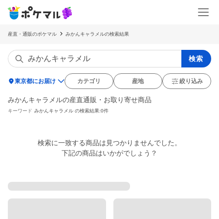
産直・通販のポケマル
みかんキャラメルの検索結果
検索
location_on
東京都にお届け
カテゴリ
産地
絞り込み
みかんキャラメルの産直通販・お取り寄せ商品
キーワード
みかんキャラメル
の検索結果:0件
検索に一致する商品は見つかりませんでした。

下記の商品はいかがでしょう？