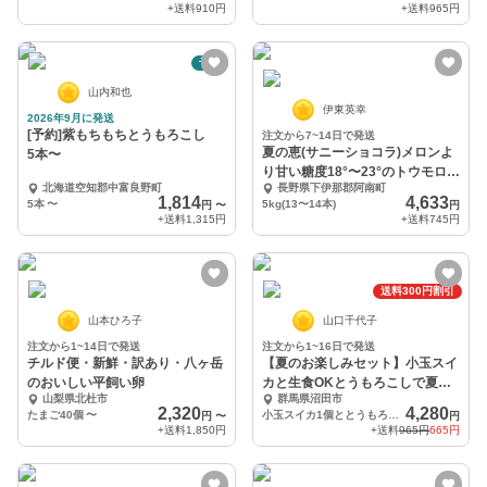
+送料
910円
+送料
965円
予約
山内和也
伊東英幸
2026年9月に発送
[予約]紫もちもちとうもろこし
注文から7~14日で発送
夏の恵(サニーショコラ)メロンよ
5本〜
り甘い糖度18°〜23°のトウモロコ
北海道空知郡中富良野町
長野県下伊那郡阿南町
シ!
1,814
4,633
5本
〜
5kg(13〜14本)
円
〜
円
+送料
1,315円
+送料
745円
送料300円割引
山本ひろ子
山口千代子
注文から1~14日で発送
注文から1~16日で発送
チルド便・新鮮・訳あり・八ヶ岳
【夏のお楽しみセット】小玉スイ
のおいしい平飼い卵
カと生食OKとうもろこしで夏を
山梨県北杜市
群馬県沼田市
満喫(^^)
2,320
4,280
たまご40個
〜
小玉スイカ1個ととうもろこし3〜5本
円
〜
円
+送料
1,850円
+送料
965円
665円