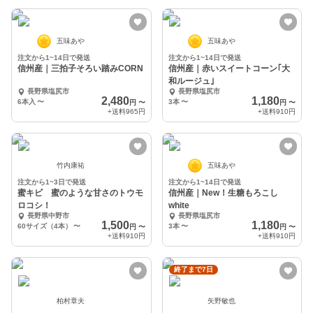
五味あや
五味あや
注文から1~14日で発送
注文から1~14日で発送
信州産｜三拍子そろい踏みCORN
信州産｜赤いスイートコーン｢大
和ルージュ｣
長野県塩尻市
長野県塩尻市
2,480
1,180
6本入
〜
3本
〜
円
〜
円
〜
+送料
965円
+送料
910円
竹内康祐
五味あや
注文から1~3日で発送
注文から1~14日で発送
蜜キビ 蜜のような甘さのトウモ
信州産｜New！生糖もろこし
ロコシ！
white
長野県中野市
長野県塩尻市
1,500
1,180
60サイズ（4本）
〜
3本
〜
円
〜
円
〜
+送料
910円
+送料
910円
終了まで7日
柏村章夫
矢野敏也