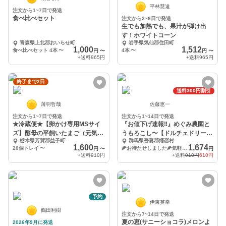
平林慧遠
注文から1~7日で発送
食べ比べセット
注文から2~6日で発送
生でも加熱でも、果汁が弾け出
す！ホワイトコーン
青森県上北郡おいらせ町
岩手県気仙郡住田町
1,000
1,512
食べ比べセット 4本
〜
4本
〜
円
〜
円
〜
+送料
965円
+送料
965円
終了まで2日
送料300円割引
薄羽哲哉
佐藤恵一
注文から1~7日で発送
注文から1~14日で発送
★冷蔵便★【卵かけ専用MSサイ
『お値下げ速報‼️』めぐみ農園と
ズ】酵母の平飼いたまご（元気た
うもろこし〜【ドルチェドリー
栃木県芳賀郡益子町
群馬県吾妻郡嬬恋村
まご）
ム】４本入
1,600
1,674
20個トレイ
〜
🌽お待たせしました🌽気軽におためし４本入
円
〜
円
+送料
910円
+送料
910円
610円
予約
伊東英幸
鶴田利樹
注文から7~14日で発送
夏の恵(サニーショコラ)メロンよ
2026年9月に発送