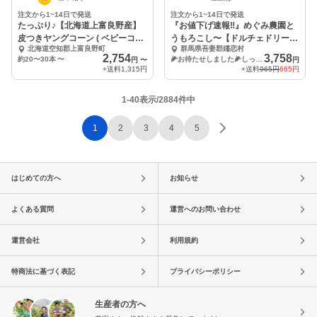
注文から1~14日で発送
注文から1~14日で発送
たっぷり♪【北海道上富良野産】
『お値下げ速報‼️』めぐみ農園と
皮つきヤングコーン ( ベビーコー
うもろこし〜【ドルチェドリー
北海道空知郡上富良野町
群馬県吾妻郡嬬恋村
ン ) 約２５本
ム】９〜１１本入
2,754
3,758
約20〜30本
〜
🌽お待たせしました🌽しっかり堪能９〜１１本入
円
〜
円
+送料
1,315円
+送料
965円
665円
1-40表示/2884件中
1
2
3
4
5
はじめての方へ
お知らせ
よくある質問
運営へのお問い合わせ
運営会社
利用規約
特商法に基づく表記
プライバシーポリシー
生産者の方へ