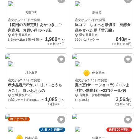
天野正明
高橋慶
注文から1~16日で発送
注文から1~7日で発送
【初回の方限定‼︎】あかつき、ご
豚コマ ちょっと厚切り 発酵食
家庭用、お買い得‼︎6〜8玉
品を食べた豚「雪乃醸」
山形県東根市
愛知県豊川市
1,980
648
1.5kg〜2kg 6個〜8個
〜
250g×1パック
〜
円
〜
円
〜
+送料
965円
+送料
1,100円
村上典男
伊東英幸
注文から2~16日で発送
注文から7~14日で発送
希少品種‼️デカい！甘い！とうも
夏の恵(サニーショコラ)メロンよ
ろこし 白いおおもの
り甘い糖度18°〜23°!クール便!
茨城県水戸市
長野県下伊那郡阿南町
1,085
3,564
お試しセット約1kg(規格外)
〜
5kg(10本)
円
〜
円
+送料
910円
+送料
965円
終了まで2日
ふるさと納税可
送料300円割引
松本祐季
佐藤恵一