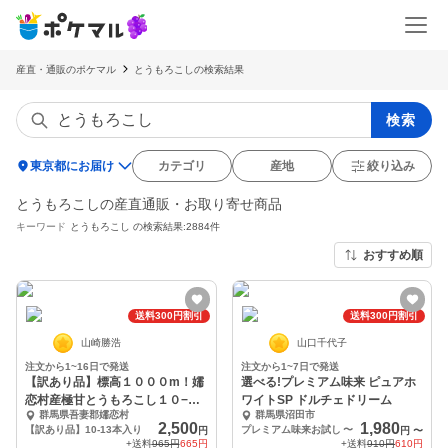
産直・通販のポケマル
とうもろこしの検索結果
検索
location_on
東京都にお届け
カテゴリ
産地
絞り込み
とうもろこしの産直通販・お取り寄せ商品
キーワード
とうもろこし
の検索結果:2884件
おすすめ順
送料300円割引
送料300円割引
山崎勝浩
山口千代子
注文から1~16日で発送
注文から1~7日で発送
【訳あり品】標高１０００m！嬬
選べる!プレミアム味来 ピュアホ
恋村産極甘とうもろこし１０−１3
ワイトSP ドルチェドリーム
群馬県吾妻郡嬬恋村
群馬県沼田市
本
2,500
1,980
【訳あり品】10-13本入り
プレミアム味来お試し
〜
円
円
〜
+送料
965円
665円
+送料
910円
610円