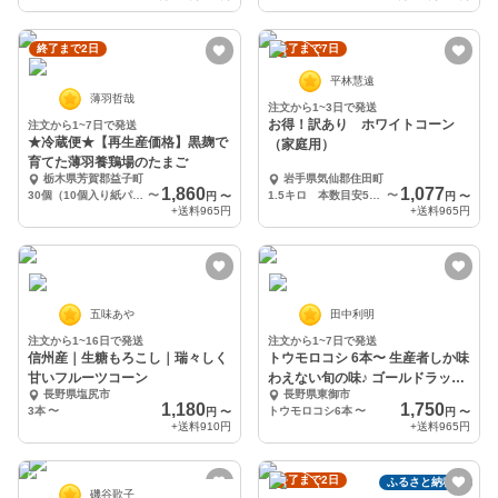
終了まで2日
終了まで7日
平林慧遠
薄羽哲哉
注文から1~3日で発送
お得！訳あり ホワイトコーン
注文から1~7日で発送
★冷蔵便★【再生産価格】黒麹で
（家庭用）
育てた薄羽養鶏場のたまご
栃木県芳賀郡益子町
岩手県気仙郡住田町
1,860
1,077
30個（10個入り紙パック3つ）
〜
1.5キロ 本数目安5本から6本
〜
円
〜
円
〜
+送料
965円
+送料
965円
五味あや
田中利明
注文から1~16日で発送
注文から1~7日で発送
信州産｜生糖もろこし｜瑞々しく
トウモロコシ 6本〜 生産者しか味
甘いフルーツコーン
わえない旬の味♪ ゴールドラッシ
長野県塩尻市
長野県東御市
ュ
1,180
1,750
3本
〜
トウモロコシ6本
〜
円
〜
円
〜
+送料
910円
+送料
965円
終了まで2日
ふるさと納税可
磯谷歌子