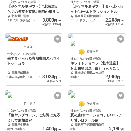
注文から2~5日で発送
注文から1~5日で発送
【ポケマル夏ギフト】\\北海道か
【ポケマル夏ギフト】食べ比べセ
ら旬の野菜を直送// 季節の彩り野
ット(ゴールドラッシュとドルチ
北海道江別市
熊本県菊池郡菊陽町
菜セット
ェドリーム)
3,800
2,268
Sサイズ（約6品）
〜
ゴールドラッシュ3本、ドルチェドリーム3本
〜
円
〜
円
〜
+送料
1,370円
+送料
1,331円
終了まで7日
田畑純子
齋藤孝明
注文から1~3日で発送
生で食べられる寺畑農園のホワイ
注文から3~16日で発送
ホワイトショコラ【北海道産】9
トショコラ
月上旬頃発送 白とうもろこし
長野県飯田市
北海道虻田郡ニセコ町
3,024
2,960
1本450g程度 6本入り
〜
10本
〜
円
〜
円
〜
+送料
965円
+送料
1,370円
竹内康祐
伊東英幸
注文から1~3日で発送
注文から7~14日で発送
「生ヤングコーン」ご好評にお応
夏の恵(サニーショコラ)メロンよ
えして追加決定
り甘い!,[クール便]
長野県中野市
長野県下伊那郡阿南町
1,400
2,160
約20−30本
〜
6本
円
〜
円