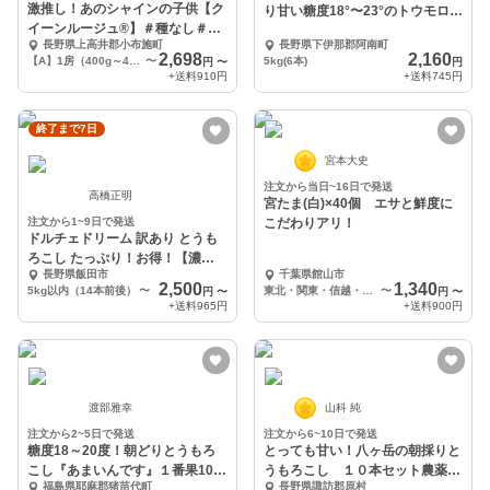
激推し！あのシャインの子供【ク
り甘い糖度18°〜23°のトウモロコ
イーンルージュ®️】＃種なし＃皮
シ!
長野県上高井郡小布施町
長野県下伊那郡阿南町
ごと食べれる！
2,698
2,160
【A】1房（400g～450g）
〜
5kg(6本)
円
〜
円
+送料
910円
+送料
745円
終了まで7日
宮本大史
注文から当日~16日で発送
高橋正明
宮たま(白)×40個 エサと鮮度に
注文から1~9日で発送
こだわりアリ！
ドルチェドリーム 訳あり とうも
ろこし たっぷり！お得！【濃厚
長野県飯田市
千葉県館山市
甘々 人気品種】
2,500
1,340
5kg以内（14本前後）
〜
東北・関東・信越・北陸・東海・近畿エリアへの配送
〜
円
〜
円
〜
+送料
965円
+送料
900円
渡部雅幸
山科 純
注文から2~5日で発送
注文から6~10日で発送
糖度18～20度！朝どりとうもろ
とっても甘い！八ヶ岳の朝採りと
こし『あまいんです』１番果10本
うもろこし １０本セット農薬不
福島県耶麻郡猪苗代町
長野県諏訪郡原村