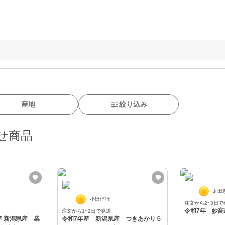
産地
絞り込み
せ商品
太田
小出信行
注文から2~3日で
令和7年 妙高
注文から1~2日で発送
令和7年産 新潟県産 つきあかり５