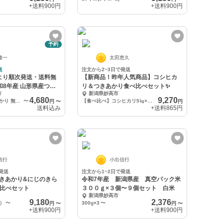
+送料
900円
+送料
900円
予約
雅一
太田恵久
送
注文から2~3日で発送
より順次発送・送料無
【新商品！昨年人気商品】コシヒカ
和8年産 山形県産つき
リ＆つきあかり食べ比べセット✨
市
新潟県妙高市
4,680
9,270
令和8年産 つきあかり 無洗米 4kg
〜
【食べ比べ】コシヒカリ5㎏×つきあかり5㎏
円
〜
円
送料込み
+送料
865円
信行
小出信行
発送
注文から1~2日で発送
つきあかり&にじのきら
令和7年産 新潟県産 真空パック米
べ比べセット
３００ｇ×３個〜９個セット 白米
新潟県妙高市
9,180
2,376
2）
〜
300g×3
〜
円
〜
円
〜
+送料
900円
+送料
900円