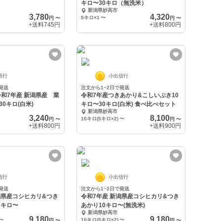
キロ〜30キロ（無洗米）
新潟県妙高市
3,780
4,320
5キロ×1
〜
円
〜
円
〜
+送料
745円
+送料
800円
信行
小出信行
発送
注文から1~2日で発送
令和7年産 新潟県産 業
令和7年産つきあかり&こしいぶき10
0キロ(白米)
キロ〜30キロ(白米) 食べ比べセット
新潟県妙高市
3,240
8,100
10キロ(5キロ×2)
〜
円
〜
円
〜
+送料
800円
+送料
900円
信行
小出信行
発送
注文から1~2日で発送
潟県産コシヒカリ&つき
令和7年産 新潟県産コシヒカリ&つき
0キロ〜
あかり10キロ〜(無洗米)
新潟県妙高市
9,180
9,180
〜
10キロ(5キロ×2)
〜
円
〜
円
〜