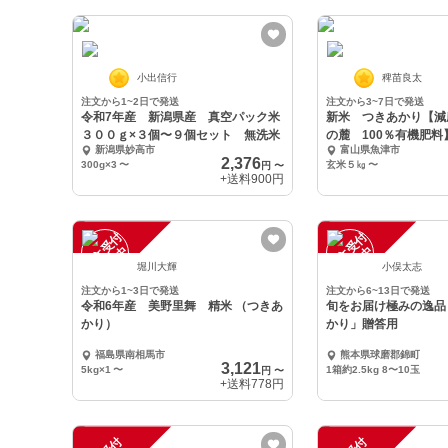
小出信行
稗苗良太
注文から1~2日で発送
注文から3~7日で発送
令和7年産 新潟県産 真空パック米
新米 つきあかり【減
３００ｇ×３個〜９個セット 無洗米
の麓 100％有機肥料
新潟県妙高市
富山県魚津市
2,376
300g×3
〜
玄米５㎏
〜
円
〜
+送料
900円
注
文
受
付
停
止
注
文
受
付
停
止
中
中
堀川大輝
小俣太志
注文から1~3日で発送
注文から6~13日で発送
令和6年産 美野里舞 精米 （つきあ
旬をお届け極みの逸品
かり）
かり」贈答用
福島県南相馬市
熊本県球磨郡錦町
3,121
5kg×1
〜
1箱約2.5kg 8〜10玉
円
〜
+送料
778円