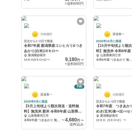
+送料
690円
小出信行
渡邉雅一
注文から1~2日で発送
2026年10月に発送
令和7年産 新潟県産コシヒカリ&つき
【10月中旬頃より順
あかり(白米)10キロ〜
料】無洗米 令和8年産
新潟県妙高市
山形県寒河江市
あかり
9,180
10キロ(5キロ×2)
〜
令和8年産 つきあかり 無洗米 4kg
円
〜
+送料
900円
予約
渡邉雅一
小出信行
2026年9月に発送
注文から1~2日で発送
【9月上旬頃より順次発送・送料無
令和7年産 つきあか
料】無洗米 新米 令和8年産 山形県産
めき(玄米)食べ比べセ
山形県寒河江市
新潟県妙高市
つきあかり
4,680
令和8年産 つきあかり 無洗米 4kg
〜
10キロ（5キロ×2）
〜
円
〜
送料込み