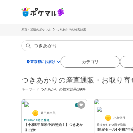
産直・通販のポケマル
つきあかりの検索結果
location_on
カテゴリ
東京都にお届け
つきあかりの産直通販・お取り寄
キーワード
つきあかり
の検索結果:89件
予約
豊田真由美
小出信行
2026年10月に発送
【令和8年産米予約開始！】つきあか
注文から1~2日で発送
[限定セール] 令和7年産 新潟県産 業
り 白米