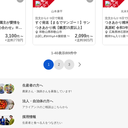
注
文
受
付
停
止
注
文
受
付
停
止
中
中
山本康平
光末
注文から1~3日で発送
注文から1~5日で
園主が愛情を
すぐ発送【まるでマンゴー！】サン
つきあかり精米
め合わせ』※8
つきあかり桃【糖度15度以上】
高原町 令和3
和歌山県和歌山市
広島県神石郡
3,100
2,099
お試し約600g4-6個前後
〜
精米5㎏入り1袋
円
〜
円
〜
+送料
778円
+送料
965円
1-40表示/89件中
1
2
3
生産者の方へ
農家さん・漁師さんを募集しています!
法人・自治体の方へ
アライアンスのご相談はこちらから
採用情報
生産者と食べる人をつなぎたい