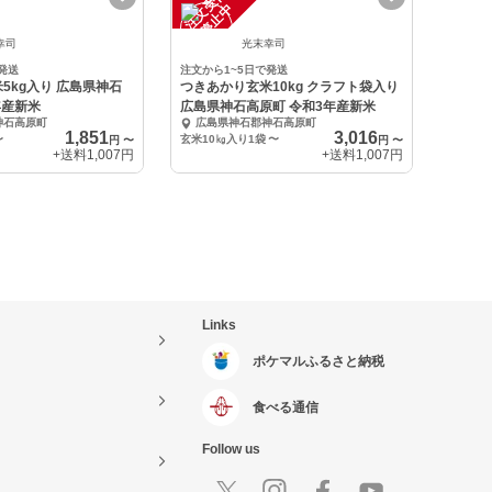
注
文
受
付
停
止
中
幸司
光末幸司
発送
注文から1~5日で発送
5kg入り 広島県神石
つきあかり玄米10kg クラフト袋入り
年産新米
広島県神石高原町 令和3年産新米
神石高原町
広島県神石郡神石高原町
1,851
3,016
〜
玄米10㎏入り1袋
〜
円
〜
円
〜
+送料
1,007円
+送料
1,007円
Links
ポケマルふるさと納税
食べる通信
Follow us