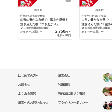
注
文
受
付
停
止
注
文
受
付
停
止
中
中
梅津 駿
梅津 駿
注文から3~6日で発送
注文から3~6日で発送
山形の豊かな自然で、園主が愛情を
山形の豊かな自然で、
注ぎ込んだ桃『つきあかり』
注ぎ込んだ桃『2色詰
山形県西置賜郡白鷹町
山形県西置賜郡白鷹町
月8日頃から〜
2,750
2kg（6〜11玉）
〜
2kg（6〜11玉）
〜
円
〜
+送料
778円
はじめての方へ
運営会社
お知らせ
利用規約
よくある質問
特商法に基づく表記
運営へのお問い合わせ
プライバシーポリシー