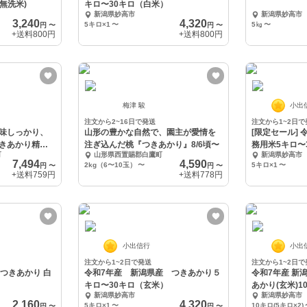
無洗米)
キロ〜30キロ（白米）
新潟県妙高市
新潟県妙高市
3,240
4,320
5キロ×1
〜
5㎏
〜
円
〜
円
〜
+送料
800円
+送料
800円
梅津 駿
小出
注文から2~16日で発送
注文から1~2日で
味しっかり、
山形の豊かな自然で、園主が愛情を
[限定セール] 
きあかり精米5
注ぎ込んだ桃『つきあかり』8/6頃〜
務用米5キロ〜3
町
山形県西置賜郡白鷹町
新潟県妙高市
7,494
4,590
2kg（6〜10玉）
〜
5キロ×1
〜
円
〜
円
〜
+送料
759円
+送料
778円
小出信行
小出
注文から1~2日で発送
注文から1~2日で
g つきあかり 白
令和7年産 新潟県産 つきあかり５
令和7年産 新
キロ〜30キロ（玄米）
あかり(玄米)1
新潟県妙高市
新潟県妙高市
2,160
4,320
5キロ×1
〜
10キロ(5キロ×2)
円
〜
円
〜