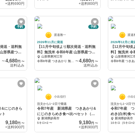
+送料
690円
+送料
800円
予約
予約
渡邉雅一
渡邉
2026年11月に発送
2026年12月に発
次発送・送料無
【11月中旬頃より順次発送・送料無
【12月中旬頃
 山形県産つき
料】無洗米 令和8年産 山形県産つき
料】無洗米 令
山形県寒河江市
山形県寒河江
あかり
あかり
4,680
4,680
〜
令和8年産 つきあかり 無洗米 4kg
〜
円
〜
円
〜
送料込み
送料込み
小出信行
小出
注文から1~2日で発送
注文から1~2日で
り&にじのきら
令和7年産 新潟県産 つきあかり&
令和7年産 
ット
にじのきらめき食べ比べセット（無
めき(白米)食
新潟県妙高市
新潟県妙高市
洗米)
9,180
9,180
5キロ×2
〜
10キロ（5キロ×
円
〜
円
〜
+送料
900円
+送料
900円