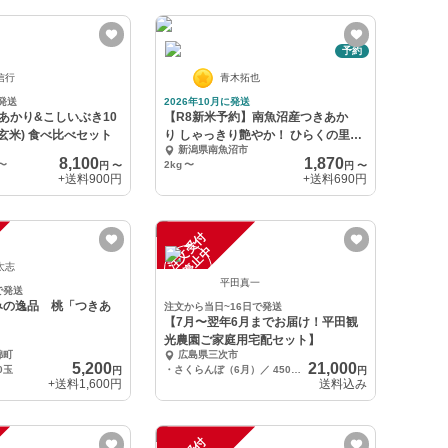
予約
信行
青木拓也
発送
2026年10月に発送
あかり&こしいぶき10
【R8新米予約】南魚沼産つきあか
(玄米) 食べ比べセット
り しゃっきり艶やか！ ひらくの里フ
新潟県南魚沼市
ァーム
8,100
1,870
〜
2kg
〜
円
〜
円
〜
+送料
900円
+送料
690円
注
文
受
付
停
止
中
太志
平田真一
で発送
みの逸品 桃「つきあ
注文から当日~16日で発送
【7月〜翌年6月までお届け！平田観
光農園ご家庭用宅配セット】
錦町
広島県三次市
5,200
21,000
0玉
・さくらんぼ（6月）／ 450g（およそ80粒）／紅秀峰など
円
円
+送料
1,600円
送料込み