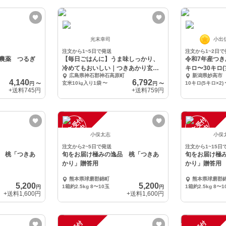
光末幸司
小出
注文から1~5日で発送
注文から1~2日で
農薬 つるぎ
【毎日ごはんに】うま味しっかり、
令和7年産つき
】
冷めてもおいしい｜つきあかり玄米
キロ〜30キロ
広島県神石郡神石高原町
新潟県妙高市
10㎏入り
4,140
6,792
玄米10㎏入り1袋
〜
10キロ(5キロ×2)
円
〜
円
〜
+送料
745円
+送料
759円
注
文
受
付
停
止
注
文
受
付
停
止
中
中
小俣太志
小俣
注文から2~5日で発送
注文から1~15日
 桃「つきあ
旬をお届け極みの逸品 桃「つきあ
旬をお届け極
かり」贈答用
かり」贈答用
熊本県球磨郡錦町
熊本県球磨郡
5,200
5,200
1箱約2.5kg 8〜10玉
1箱約2.5kg 8〜1
円
円
+送料
1,600円
+送料
1,600円