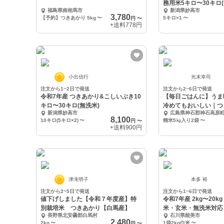
務用米5キロ〜30キロ(
福島県南相馬市
新潟県妙高市
3,780
【予約】つきあかり 5kg
〜
5キロ×1
〜
円
〜
+送料
778円
小出信行
光末幸司
注文から1~2日で発送
注文から2~6日で発送
令和7年産 つきあかり&こしいぶき10
【毎日ごはんに】うま
キロ〜30キロ(無洗米)
冷めてもおいしい｜つ
新潟県妙高市
広島県神石郡神石高原
㎏入り
8,100
10キロ(5キロ×2)
〜
精米5㎏入り2袋
〜
円
〜
+送料
900円
津滝明子
本多 裕
注文から2~5日で発送
注文から1~6日で発送
値下げしました【令和７年度産】特
令和7年産 2kg〜20k
別栽培米 つきあかり【白馬産】
米・玄米・無洗米対応
長野県北安曇郡白馬村
石川県能美市
2,480
2kg
〜
1袋2kg白米
〜
円
〜