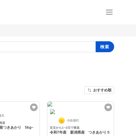
検索
おすすめ順
恵久
小出信行
発送
産つきあかり 5kg~
注文から1~2日で発送
令和7年産 新潟県産 つきあかり５