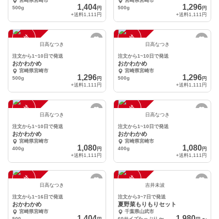
宮崎県宮崎市
宮崎県宮崎市
1,404
1,296
500g
500g
円
円
+送料
1,111円
+送料
1,111円
注
文
受
付
停
止
注
文
受
付
停
止
中
中
日高なつき
日高なつき
注文から1~10日で発送
注文から1~10日で発送
おかわかめ
おかわかめ
宮崎県宮崎市
宮崎県宮崎市
1,296
1,296
500g
500g
円
円
+送料
1,111円
+送料
1,111円
注
文
受
付
停
止
注
文
受
付
停
止
中
中
日高なつき
日高なつき
注文から1~10日で発送
注文から1~10日で発送
おかわかめ
おかわかめ
宮崎県宮崎市
宮崎県宮崎市
1,080
1,080
400g
400g
円
円
+送料
1,111円
+送料
1,111円
注
文
受
付
停
止
注
文
受
付
停
止
中
中
日高なつき
吉井未波
注文から1~16日で発送
注文から3~7日で発送
おかわかめ
夏野菜もりもりセット
宮崎県宮崎市
千葉県山武市
1,404
1,980
500
60サイズたっぷり
〜