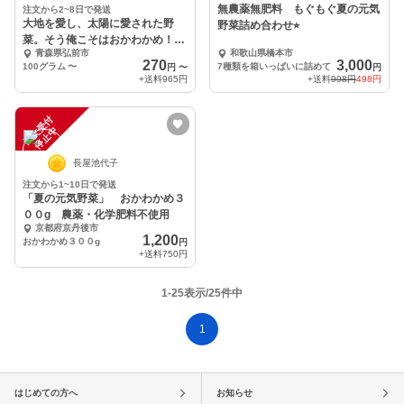
無農薬無肥料 もぐもぐ夏の元気
注文から2~8日で発送
大地を愛し、太陽に愛された野
野菜詰め合わせ⭐︎
菜。そう俺こそはおかわかめ！！
青森県弘前市
和歌山県橋本市
シャキーン!
270
3,000
100グラム
〜
7種類を箱いっぱいに詰めて
円
〜
円
+送料
965円
+送料
998円
498円
注
文
受
付
停
止
中
長屋池代子
注文から1~10日で発送
「夏の元気野菜」 おかわかめ３
００g 農薬・化学肥料不使用
京都府京丹後市
1,200
おかわかめ３００g
円
+送料
750円
1-25表示/25件中
1
はじめての方へ
お知らせ