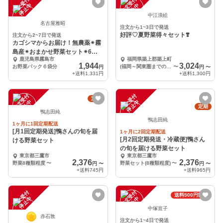
注
文
受
付
停
止
注
文
受
付
停
止
中
中
中江浪絵
名古屋雅昭
注文から1~3日で発送
好評♡夏野菜得々セット❣️
注文から2~7日で発送
カゴシマからお届け！無農薬✴︎霧
島産✴︎おまかせ野菜セット✴︎6品
鹿児島県霧島市
福岡県築上郡築上町
目
1,944
3,024
お野菜パック６袋分
(福岡～関東圏までの方用)好評夏野菜得々セット①
〜
円
円
〜
+送料
1,331円
+送料
1,300円
注
文
受
付
停
止
注
文
受
付
停
止
定期
中
中
定期
鴨志田純
鴨志田純
1ヶ月に1回定期配送
[月1回定期発送]鴨さんの旬を届
1ヶ月に2回定期配送
[月2回定期発送・冷蔵便]鴨さん
ける野菜セット
の旬を届ける野菜セット
東京都三鷹市
東京都三鷹市
2,376
2,376
野菜8種類程度
〜
野菜セット(8種類程度)
〜
円
〜
円
〜
+送料
745円
+送料
965円
注
文
受
付
停
止
注
文
受
付
停
止
送料500円割引
中
中
中塚宣子
赤石敦
注文から1~4日で発送