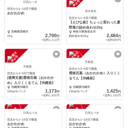
注
文
受
付
停
止
注
文
受
付
停
止
中
中
日高なつき
注文から1~10日で発送
清水達也
おかわかめ
注文から1~4日で発送
【えびな産】ちょっと変わった夏
野菜の詰め合わせ2kg
宮崎県宮崎市
神奈川県海老名市
2,700
2,484
1kg
詰め合わせ2kg
円
円
+送料
1,111円
+送料
965円
注
文
受
付
停
止
注
文
受
付
停
止
中
中
天願貴
天願貴
注文から3~9日で発送
雲南百薬（おかわかめ）入りくく
注文から3~9日で発送
[復興支援]雲南百薬（おかわか
るてん【沖縄発】
め）入りくくるてん【沖縄発】
沖縄県沖縄市
沖縄県沖縄市
1,173
1,425
150g×6パック
150g×6パック
円
円
+送料
1,331円
+送料
1,331円
注
文
受
付
停
止
注
文
受
付
停
止
中
中
日高なつき
日高なつき
注文から1~10日で発送
注文から1~10日で発送
おかわかめ
おかわかめ