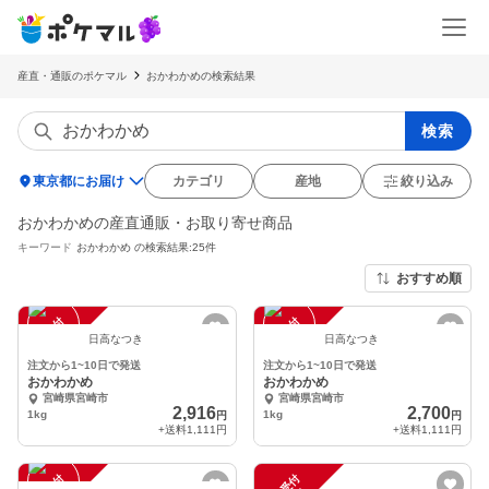
産直・通販のポケマル
おかわかめの検索結果
検索
location_on
東京都にお届け
カテゴリ
産地
絞り込み
おかわかめの産直通販・お取り寄せ商品
キーワード
おかわかめ
の検索結果:25件
おすすめ順
注
文
受
付
停
止
注
文
受
付
停
止
中
中
日高なつき
日高なつき
注文から1~10日で発送
注文から1~10日で発送
おかわかめ
おかわかめ
宮崎県宮崎市
宮崎県宮崎市
2,916
2,700
1kg
1kg
円
円
+送料
1,111円
+送料
1,111円