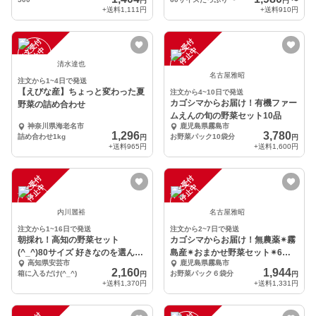
円
円
〜
+送料
1,111円
+送料
910円
注
文
受
付
停
止
注
文
受
付
停
止
中
中
清水達也
名古屋雅昭
注文から1~4日で発送
【えびな産】ちょっと変わった夏
注文から4~10日で発送
カゴシマからお届け！有機ファー
野菜の詰め合わせ
ムえんの旬の野菜セット10品
神奈川県海老名市
鹿児島県霧島市
1,296
3,780
詰め合わせ1kg
お野菜パック10袋分
円
円
+送料
965円
+送料
1,600円
注
文
受
付
停
止
注
文
受
付
停
止
中
中
内川麗裕
名古屋雅昭
注文から1~16日で発送
注文から2~7日で発送
朝採れ！高知の野菜セット
カゴシマからお届け！無農薬✴︎霧
(^_^)80サイズ 好きなのを選んで
島産✴︎おまかせ野菜セット✴︎6品
高知県安芸市
鹿児島県霧島市
ね！
目
2,160
1,944
箱に入るだけ(^_^)
お野菜パック６袋分
円
円
+送料
1,370円
+送料
1,331円