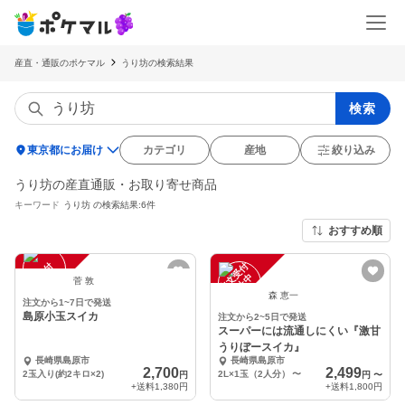
産直・通販のポケマル
うり坊の検索結果
検索
location_on
東京都にお届け
カテゴリ
産地
絞り込み
うり坊の産直通販・お取り寄せ商品
キーワード
うり坊
の検索結果:6件
おすすめ順
注
文
受
付
停
止
注
文
受
付
停
止
中
中
菅 敦
森 恵一
注文から1~7日で発送
島原小玉スイカ
注文から2~5日で発送
スーパーには流通しにくい『激甘
うりぼースイカ』
長崎県島原市
長崎県島原市
2,700
2,499
2玉入り(約2キロ×2)
2L×1玉（2人分）
〜
円
円
〜
+送料
1,380円
+送料
1,800円