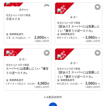
注
文
受
付
停
止
注
文
受
付
停
止
中
中
森本ゆか
注文から1~15日で発送
森 恵一
小玉スイカ
注文から2~5日で発送
【訳あり】スーパーには流通しに
くい『激甘うりぼースイカ』
長崎県島原市
長崎県島原市
2,800
3,980
２玉（2.０kg以上）
〜
Mサイズ × 2玉入り（2人分）
〜
円
〜
円
〜
+送料
1,380円
+送料
1,435円
注
文
受
付
停
止
注
文
受
付
停
止
中
中
森 恵一
森 恵一
注文から2~5日で発送
スーパーには流通しにくい『激甘
注文から2~5日で発送
【訳あり】スーパーには流通しに
うりぼースイカ』
くい『激甘うりぼースイカ』
長崎県島原市
長崎県島原市
4,980
3,980
Lサイズ × 2玉入り（3人分）
M×2玉入り（2人分）
〜
円
円
〜
+送料
1,435円
+送料
1,800円
1-6表示/6件中