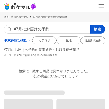
産直・通販のポケマル
#7月にお届けの予約の検索結果
検索
location_on
東京都にお届け
カテゴリ
産地
絞り込み
#7月にお届けの予約の産直通販・お取り寄せ商品
キーワード
#7月にお届けの予約
の検索結果:0件
検索に一致する商品は見つかりませんでした。

下記の商品はいかがでしょう？