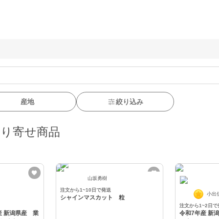
産地
絞り込み
取り寄せ商品
山坂勇樹
注文から1~10日で発送
小出
シャインマスカット 粒
注文から1~2日で
令和7年産 新