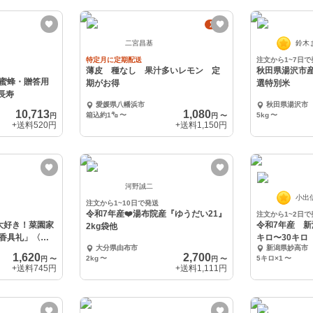
定期
二宮昌基
鈴木
特定月に定期配送
注文から1~7日で
薄皮 種なし 果汁多いレモン 定
秋田県湯沢市産
蜜蜂・贈答用
期がお得
選特別米
康長寿
愛媛県八幡浜市
秋田県湯沢市
10,713
1,080
箱込約1㌔
〜
5kg
〜
円
円
〜
+送料
520円
+送料
1,150円
河野誠二
小出
注文から1~10日で発送
令和7年産❤️湯布院産『ゆうだい21』
注文から1~2日で
大好き！菜園家
令和7年産 
2kg袋他
香具礼」〈白
キロ〜30キ
大分県由布市
新潟県妙高市
1,620
2,700
2kg
〜
5キロ×1
〜
円
〜
円
〜
+送料
745円
+送料
1,111円