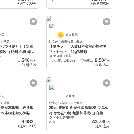
+送料
900円
+送料
800円
康二
古田貴志
日で発送
注文から当日~1日で発送
がっつり割引！！無添
【夏ギフト】天然日本蜜蜂の蜂蜜ギ
フトセット 50g/3種類
市
大分県日田市
1,540
9,504
（たれ蜜、1瓶/50g）（花粉蜜、1瓶/50g）（ 発酵蜜、1/50g） 計150g
円
〜
円
送料込み
送料込み
貴志
西川康二
日で発送
注文から当日~6日で発送
天然日本蜜蜂 絞り蜜
20kg 農家直送 紀州南高梅 樽 つぶれ
】※本物志向の御客様
梅 かわあつ梅 無添加 和歌山 白梅
和歌山県有田市
8,683
43,780
20㎏
円
円
+送料
520円
送料込み