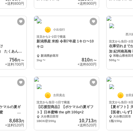
+送料
800円
+送料
900円
小出信行
西川
注文から1~2日で発送
新潟県産 米粉 令和7年産 1キロ〜10
注文から当日~2
根漬け
在庫切れまで
キロ
け物 たくあん
加 紀州南高梅 和歌山 紀州 白梅 梅干
新潟県妙高市
和歌山県有田
梅
756
810
1kg
〜
500g
〜
円
〜
円
〜
+送料
700円
+送料
600円
古田貴志
古田
注文から当日~1日で発送
注文から当日~3
ケマルの夏ギ
【応援型商品】【ポケマルの夏ギフ
【夏ギフト】
 絞り蜜
ト】日本蜜蜂 the gift 100g×2
【医者いらず
大分県日田市
大分県日田市
へ
8,683
10,713
1BOX/計200g
1瓶/150g
円
円
+送料
520円
+送料
520円