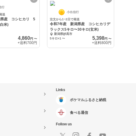
信行
小出信行
発送
潟県産 コシヒカリ 5
注文から1~2日で発送
令和7年産 新潟県産 コシヒカリデ
ロ〜30キロ (白米)
ラックス5キロ〜30キロ(玄米)
新潟県妙高市
4,860
5,398
5キロ×1
〜
円
〜
円
〜
+送料
700円
+送料
800円
Links
ポケマルふるさと納税
食べる通信
Follow us