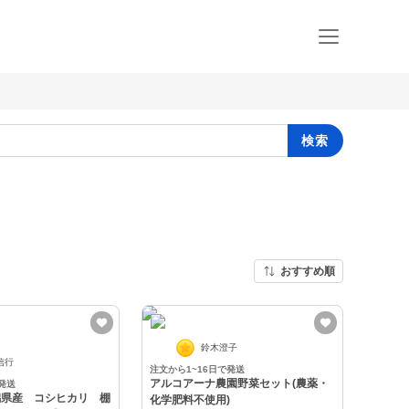
検索
おすすめ順
鈴木澄子
信行
注文から1~16日で発送
アルコアーナ農園野菜セット(農薬・
発送
潟県産 コシヒカリ 棚
化学肥料不使用)