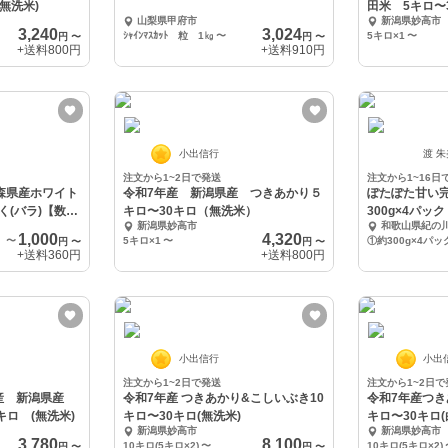
無洗米)
山梨県甲府市
新潟県妙高市
3,240
3,024
ｼｬｲﾝﾏｽｶｯﾄ 粒 1㎏
〜
5キロ×1
〜
円
〜
円
〜
+送料
800円
+送料
910円
小出信行
渡 
注文から1~2日で発送
注文から1~16日
青森県産ホワイト
令和7年産 新潟県産 つきあかり５
ぽたぽた甘い
く(バラ)【数量
キロ〜30キロ（無洗米）
300g×4パック
新潟県妙高市
和歌山県紀の
1,000
4,320
〜
5キロ×1
〜
円
〜
円
〜
+送料
360円
+送料
800円
小出信行
小出
注文から1~2日で発送
注文から1~2日で
年産 新潟県産
令和7年産 つきあかり&こしいぶき10
令和7年産つき
キロ (無洗米)
キロ〜30キロ(無洗米)
キロ〜30キロ
新潟県妙高市
新潟県妙高市
3,780
8,100
10キロ(5キロ×2)
〜
10キロ(5キロ×2)
円
〜
円
〜