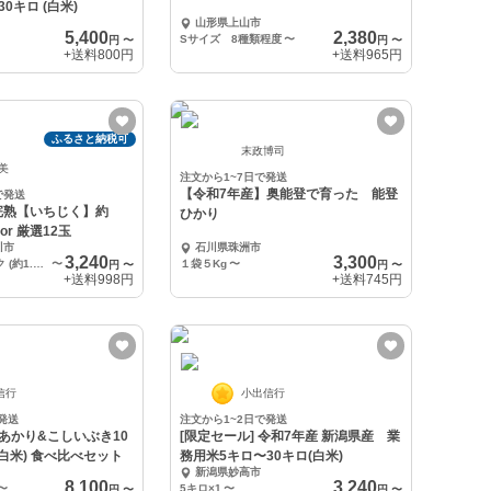
田米 5キロ〜30キロ (白米)
山形県上山市
5,400
2,380
Sサイズ 8種類程度
〜
円
〜
円
〜
+送料
800円
+送料
965円
ふるさと納税可
末政博司
朱美
注文から1~7日で発送
【令和7年産】奥能登で育った 能登
で発送
完熟【いちじく】約
ひかり
 or 厳選12玉
川市
石川県珠洲市
3,240
3,300
①約300g×4パック (約1.2kg) 秀品 贈答用 or ご家庭用
〜
１袋５Kg
〜
円
〜
円
〜
+送料
998円
+送料
745円
信行
小出信行
発送
注文から1~2日で発送
あかり&こしいぶき10
[限定セール] 令和7年産 新潟県産 業
(白米) 食べ比べセット
務用米5キロ〜30キロ(白米)
新潟県妙高市
8,100
3,240
〜
5キロ×1
〜
円
〜
円
〜