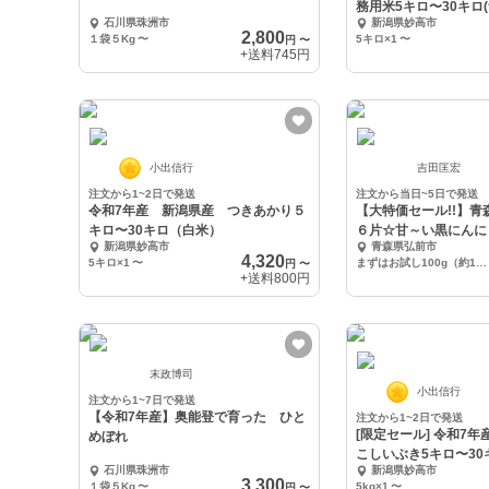
務用米5キロ〜30キロ(
石川県珠洲市
新潟県妙高市
2,800
１袋５Kg
〜
5キロ×1
〜
円
〜
+送料
745円
小出信行
吉田匡宏
注文から1~2日で発送
注文から当日~5日で発送
令和7年産 新潟県産 つきあかり５
【大特価セール!!】
キロ〜30キロ（白米）
６片☆甘～い黒にんに
新潟県妙高市
青森県弘前市
限定】
4,320
5キロ×1
〜
まずはお試し100g（約10日分）【送料360円】※メール便
円
〜
+送料
800円
末政博司
小出信行
注文から1~7日で発送
【令和7年産】奥能登で育った ひと
注文から1~2日で発送
[限定セール] 令和7
めぼれ
こしいぶき5キロ〜30
石川県珠洲市
新潟県妙高市
3,300
１袋５Kg
〜
5kg×1
〜
円
〜