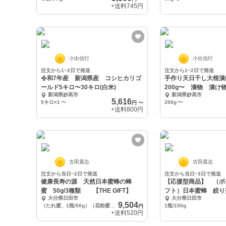
+送料
745円
小出信行
小出信行
注文から1~2日で発送
注文から1~2日で発送
令和7年産 新潟県産 コシヒカリゴ
手作り天日干し大
ールド5キロ〜30キロ(白米)
200g〜 漬物 漬
新潟県妙高市
新潟県妙高市
沢庵
5,616
5キロ×1
〜
200g
〜
円
〜
+送料
800円
古田貴志
古田貴志
注文から当日~2日で発送
注文から当日~3日で発送
健康長寿の源 天然日本蜜蜂の蜂
【応援型商品】 （ポ
蜜 50g/3種類 【THE GIFT】
フト）日本蜜蜂
大分県日田市
大分県日田市
【医者いらず】
9,504
（たれ蜜、1瓶/50g）（花粉蜜、1瓶/50g）（ 発酵蜜、1/50g） 計150g
1瓶/150g
円
+送料
520円