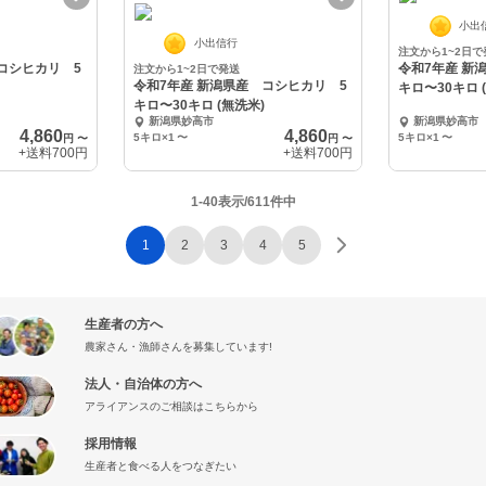
小出
小出信行
注文から1~2日で
コシヒカリ 5
令和7年産 新
注文から1~2日で発送
令和7年産 新潟県産 コシヒカリ 5
キ
キロ〜30キロ (無洗米)
新潟県妙高市
新潟県妙高市
4,860
4,860
5キロ×1
〜
5キロ×1
〜
円
〜
円
〜
+送料
700円
+送料
700円
1-40表示/611件中
1
2
3
4
5
生産者の方へ
農家さん・漁師さんを募集しています!
法人・自治体の方へ
アライアンスのご相談はこちらから
採用情報
生産者と食べる人をつなぎたい