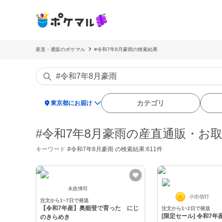
産直・通販のポケマル
#令和7年8月豪雨の検索結果
location_on
カテゴリ
東京都にお届け
#令和7年8月豪雨の産直通販・お
キーワード
#令和7年8月豪雨
の検索結果:611件
末政博司
小出信行
注文から1~7日で発送
【令和7年産】奥能登で育った にじ
注文から1~2日で発送
[限定セール] 令和7年産 新潟県産 業
のきらめき