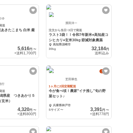
まゆ
濱田洋一
発送
あきたこまち 白米 厳
注文から当日~3日で発送
ラスト3袋！！令和7年新米⭐︎高知産コ
シヒカリ⭐︎玄米30kg 節減対象農薬
高知県須崎市
5,616
32,184
30kg
円
〜
円
+送料
1,700円
送料込み
定期
芝田琢也
信行
1ヶ月に2回定期配送
今が食べ頃！農家”イチ推し″旬の野
発送
新潟県産 つきあかり５
菜セット♪
ロ（玄米）
兵庫県神戸市
4,320
3,391
Sサイズ
〜
円
〜
円
〜
+送料
800円
+送料
778円