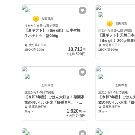
古田貴志
古田貴志
注文から当日~1日で発送
【夏ギフト】（the gift） 日本蜜蜂
注文から当日~1日で発送
【夏ギフト】天然日本
生ハチミツ 計200g
【the gift】200g 健
大分県日田市
大分県日田市
10,713
1BOX/計200g
1BOX/計200g
円
+送料
520円
芝田琢也
芝田琢也
注文から2~5日で発送
注文から2~5日で発送
【令和7年産】ごはん大好き！菜園家
【令和7年産】ごはん
族のおいしいお米「帰香具礼」〈玄
族のおいしいお米「帰
兵庫県神戸市
兵庫県神戸市
米〉
米〉
1,620
2kg
〜
2kg
〜
円
〜
+送料
745円