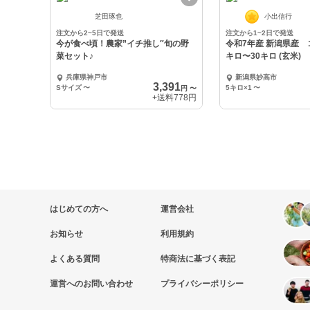
芝田琢也
小出信行
注文から2~5日で発送
注文から1~2日で発送
今が食べ頃！農家”イチ推し″旬の野
令和7年産 新潟県産 
菜セット♪
キロ〜30キロ (玄米)
兵庫県神戸市
新潟県妙高市
3,391
Sサイズ
〜
5キロ×1
〜
円
〜
+送料
778円
はじめての方へ
運営会社
お知らせ
利用規約
よくある質問
特商法に基づく表記
運営へのお問い合わせ
プライバシーポリシー