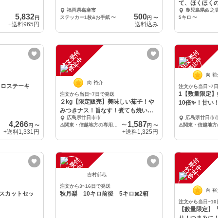
て、ほくほく
福岡県嘉麻市
鹿児島県西之
5,832
500
ステッカー1枚&お手紙
〜
5キロ
〜
円
円
〜
+送料
965円
送料込み
注
文
受
付
停
止
注
文
受
付
停
止
中
中
向 
向 裕介
コロステーキ
注文から当日~7
1【数量限定
注文から当日~7日で発送
２kg【限定販売】美味しい茄子！や
10倍✨！甘い
みつきナス！旨なす！煮ても焼いて
培 農薬不使
広島県廿日市市
広島県廿日市
も美味しい！
4,266
1,587
⚠️関東・信越地方の専用送料！
〜
円
〜
円
〜
+送料
1,331円
+送料
1,325円
注
文
受
付
停
止
注
文
受
付
停
止
中
中
吉村郁哉
注文から3~16日で発送
向 
スカットセッ
秋月梨 10キロ前後 5キロ✖️2箱
注文から当日~1
【数量限定】