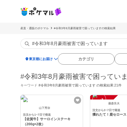
産直・通販のポケマル
#令和3年8月豪雨被害で困っていますの検索結果
location_on
カテゴリ
東京都にお届け
#令和3年8月豪雨被害で困ってい
キーワード
#令和3年8月豪雨被害で困っています
の検索結果:21件
注
文
受
付
停
止
中
藤森良夫
山下秀弥
注文から3~7日で発送
獲れたて！鹿セロース
注文から1~7日で発送
【佐賀牛】サーロインステーキ
（200g×2枚）