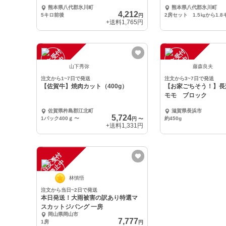
熊本県八代郡氷川町
熊本県八代郡氷川町
4,212
5キロ前後
円
+送料
1,765円
注
文
受
付
停
止
注
文
受
付
停
止
中
中
山下秀弥
藤森良夫
注文から1~7日で発送
注文から3~7日で発送
【佐賀牛】焼肉カット（400g）
【お家ごちそう！】
モモ ブロック
佐賀県杵島郡江北町
滋賀県長浜市
5,724
1パック400ｇ
〜
約450g
円
〜
+送料
1,331円
注
文
受
付
停
止
中
林慎悟
注文から当日~2日で発送
本日発送！大雨被害の訳あり特選マ
スカットジパング 一房
岡山県岡山市
7,777
1房
円