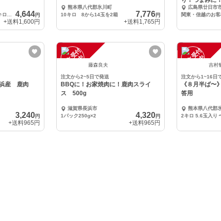
り！つまみに
熊本県八代郡氷川町
広島県廿日市
に！自然栽培
4,644
7,776
2房セット 1.5㎏から1.8キロ前後
10キロ 8から14玉を2箱
円
円
+送料
1,600円
+送料
1,765円
注
文
受
付
停
止
注
文
受
付
停
止
中
中
藤森良夫
吉村
注文から2~5日で発送
注文から1~16日
長浜産 鹿肉
BBQに！お家焼肉に！鹿肉スライ
《８月半ば〜》
ス 500g
答用
滋賀県長浜市
熊本県八代郡
3,240
4,320
1パック250g×2
2キロ 5.6玉入り
円
円
+送料
965円
+送料
965円