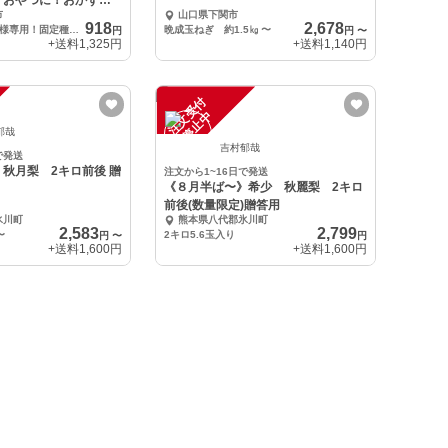
！おやつに！おかず
ぎ
市
山口県下関市
・固定種
918
2,678
関東・信越のお客様専用！固定種のきゅうり10〜13本くらい（2キロ）
晩成玉ねぎ 約1.5㎏
〜
円
円
〜
+送料
1,325円
+送料
1,140円
注
文
受
付
停
止
中
郁哉
吉村郁哉
で発送
秋月梨 2キロ前後 贈
注文から1~16日で発送
《８月半ば〜》希少 秋麗梨 2キロ
前後(数量限定)贈答用
氷川町
熊本県八代郡氷川町
2,583
2,799
〜
2キロ5.6玉入り
円
〜
円
+送料
1,600円
+送料
1,600円