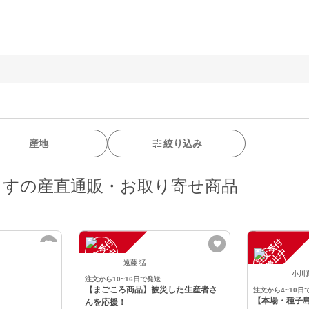
産地
絞り込み
ますの産直通販・お取り寄せ商品
注
文
受
付
停
止
注
文
受
付
停
止
中
中
遠藤 猛
小川
注文から10~16日で発送
【まごころ商品】被災した生産者さ
注文から4~10日
【本場・種子
んを応援！