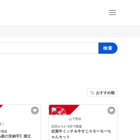
検索
おすすめ順
注
文
受
付
停
止
中
山下秀弥
真二
注文から1~4日で発送
佐賀牛ミンチ＆牛すじ☆モーモーち
で発送
島産の安納芋】堀立
ゃんセット