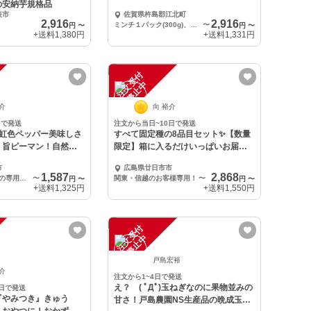
の安納芋規格品
表市
佐賀県杵島郡江北町
2,916
2,916
ミンチ１パック(300g)、牛すじ１パック(300g)
〜
円
〜
円
〜
+送料
1,380円
+送料
1,331円
注
文
受
付
停
止
中
裕介
向 裕介
日で発送
注文から当日~10日で発送
】虹色ペッパー美味しさ
すべて固定種の8品目セット✨【数量
！旨ピーマン！自然栽
限定】箱に入るだけいっぱいお届
け！自然栽培
市
広島県廿日市市
1,587
2,868
⚠️関東・信越地方の専用送料！
〜
関東・信越のお客様専用！
〜
円
〜
円
〜
+送料
1,325円
+送料
1,550円
注
文
受
付
停
止
中
戸島宏裕
裕介
注文から1~4日で発送
え？ ( ﾟДﾟ)玉ねぎなのに果物並みの
0日で発送
『やみつき』きゅう
甘さ！戸島農園NS生産品の晩成玉ね