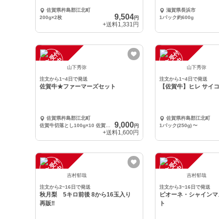
佐賀県杵島郡江北町
滋賀県長浜市
9,504
200g×2枚
1パック約600g
円
+送料
1,331円
注
文
受
付
停
止
注
文
受
付
停
止
中
中
山下秀弥
山下秀弥
注文から1~4日で発送
注文から1~4日で発送
佐賀牛★ファーマーズセット
【佐賀牛】ヒレ サイ
佐賀県杵島郡江北町
佐賀県杵島郡江北町
9,000
佐賀牛切落とし100g×10 佐賀牛すじ300g×4
1パック(250g)
〜
円
+送料
1,600円
注
文
受
付
停
止
注
文
受
付
停
止
中
中
吉村郁哉
吉村郁哉
注文から2~16日で発送
注文から3~16日で発送
秋月梨 5キロ前後 8から16玉入り
ピオーネ・シャインマ
再販‼️
ト