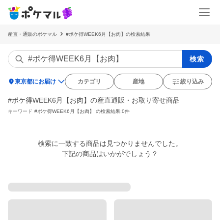
産直・通販のポケマル
#ポケ得WEEK6月【お肉】の検索結果
検索
location_on
東京都にお届け
カテゴリ
産地
絞り込み
#ポケ得WEEK6月【お肉】の産直通販・お取り寄せ商品
キーワード
#ポケ得WEEK6月【お肉】
の検索結果:0件
検索に一致する商品は見つかりませんでした。

下記の商品はいかがでしょう？