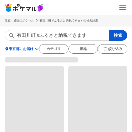
産直・通販のポケマル
有田川町 #ふるさと納税できますの検索結果
検索
location_on
東京都にお届け
カテゴリ
産地
絞り込み