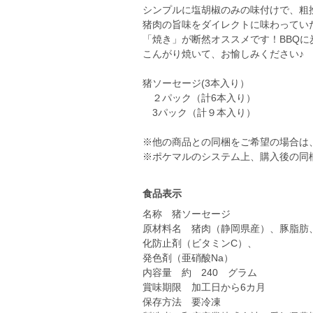
シンプルに塩胡椒のみの味付けで、粗
猪肉の旨味をダイレクトに味わってい
「焼き」が断然オススメです！BBQ
こんがり焼いて、お愉しみください♪
猪ソーセージ(3本入り）
２パック（計6本入り）
3パック（計９本入り）
※他の商品との同梱をご希望の場合は
※ポケマルのシステム上、購入後の同
食品表示
名称 猪ソーセージ
原材料名 猪肉（静岡県産）、豚脂肪
化防止剤（ビタミンC）、
発色剤（亜硝酸Na）
内容量 約 240 グラム
賞味期限 加工日から6カ月
保存方法 要冷凍