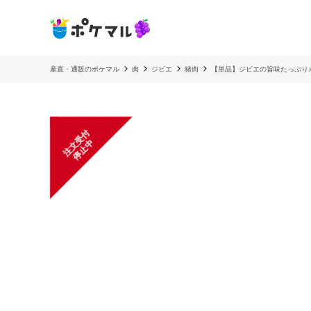
産直・通販のポケマル
肉
ジビエ
猪肉
【単品】ジビエの旨味たっぷり
注
文
受
付
停
止
中