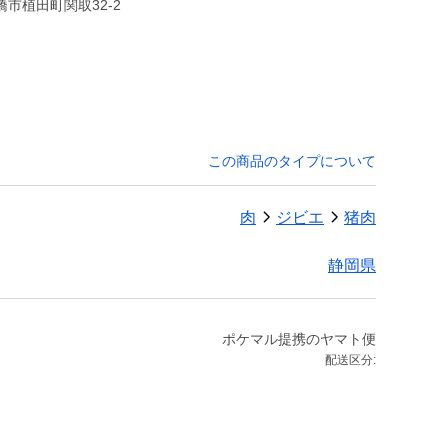
市植田町関取32-2
この商品のタイプについて
肉
ジビエ
猪肉
静岡県
ポケマル提携のヤマト便
配送区分: