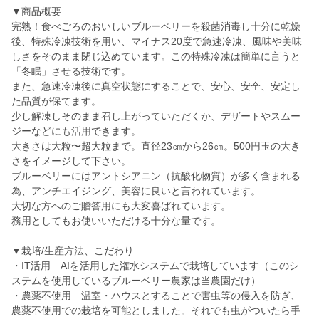
▼商品概要
完熟！食べごろのおいしいブルーベリーを殺菌消毒し十分に乾燥
後、特殊冷凍技術を用い、マイナス20度で急速冷凍、風味や美味
しさをそのまま閉じ込めています。この特殊冷凍は簡単に言うと
「冬眠」させる技術です。
また、急速冷凍後に真空状態にすることで、安心、安全、安定し
た品質が保てます。
少し解凍しそのまま召し上がっていただくか、デザートやスムー
ジーなどにも活用できます。
大きさは大粒〜超大粒まで。直径23㎝から26㎝。500円玉の大き
さをイメージして下さい。
ブルーベリーにはアントシアニン（抗酸化物質）が多く含まれる
為、アンチエイジング、美容に良いと言われています。
大切な方へのご贈答用にも大変喜ばれています。
務用としてもお使いいただける十分な量です。
▼栽培/生産方法、こだわり
・IT活用 AIを活用した潅水システムで栽培しています（このシ
ステムを使用しているブルーベリー農家は当農園だけ）
・農薬不使用 温室・ハウスとすることで害虫等の侵入を防ぎ、
農薬不使用での栽培を可能としました。それでも虫がついたら手