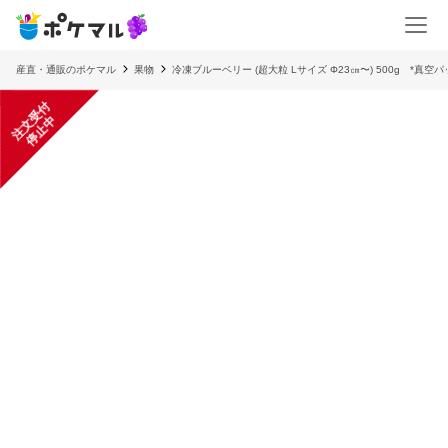
産直・通販のポケマル
果物
冷凍ブルーベリー (超大粒 Lサイズ Φ23㎝〜) 500g *真空
注
文
受
付
停
止
中