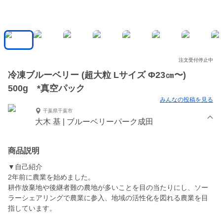
注文受付停止中
冷凍ブルーベリー (超大粒 Lサイズ Φ23㎝〜)
500g *真空パック
みんなの投稿を見る
千葉県千葉市
大木 基 | ブルーベリーパーク成田
商品説明
▼自己紹介
2年前に農業を始めました。
耕作放棄地や後継者難の農地が多いことを目の当たりにし、ソー
ラーシェアリングで農業に参入、地域の活性化を図れる農業を目
指しています。